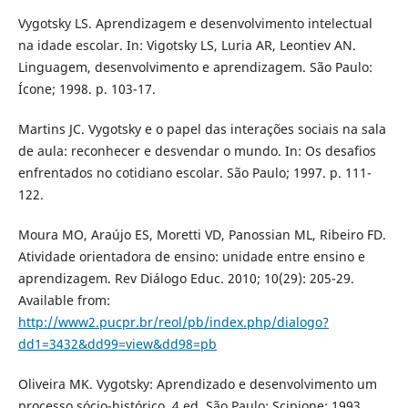
Vygotsky LS. Aprendizagem e desenvolvimento intelectual
na idade escolar. In: Vigotsky LS, Luria AR, Leontiev AN.
Linguagem, desenvolvimento e aprendizagem. São Paulo:
Ícone; 1998. p. 103-17.
Martins JC. Vygotsky e o papel das interações sociais na sala
de aula: reconhecer e desvendar o mundo. In: Os desafios
enfrentados no cotidiano escolar. São Paulo; 1997. p. 111-
122.
Moura MO, Araújo ES, Moretti VD, Panossian ML, Ribeiro FD.
Atividade orientadora de ensino: unidade entre ensino e
aprendizagem. Rev Diálogo Educ. 2010; 10(29): 205-29.
Available from:
http://www2.pucpr.br/reol/pb/index.php/dialogo?
dd1=3432&dd99=view&dd98=pb
Oliveira MK. Vygotsky: Aprendizado e desenvolvimento um
processo sócio-histórico. 4.ed. São Paulo: Scipione; 1993.