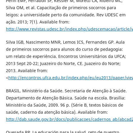
Perin EMF, Ferraboli SF, Kessler M, Moretti CA, Ribeiro MC,
Silva OM, et al. Capacitação de primeiros socorros para
leigos: a universidade perto da comunidade. Rev UDESC em
ação. 2013; 7(1). Available from:
http://www.revistas.udesc.br/index.php/udescemacao/article/
Silva IGB, Nascimento MNR, Lemos ICS, Fernandes GP. Aula
de primeiros socorros para alunos do curso de pedagogia:
um relato de experiência. Encontros Universitários da UFCA;
2013 Sept 20-22; Juazeiro do Norte, CE. Juazeiro do Norte;
2013. Available from:
<
http://encontros.ufca.edu.br/index.php/eu/eu2013/paper/vie
BRASIL. Ministério da Saúde. Secretaria de Atenção à Saúde.
Departamento de Atenção Básica. Saúde na escola. Brasília:
Ministério da Saúde, 2009. 96 p. (Série B, textos básicos de
saúde, caderno da atenção básica). Available from:
http://dab.saude.gov.br/docs/publicacoes/cadernos_ab/abcad
Quesada RP. La educación para la salud, reto de nuestro