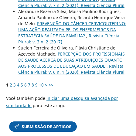
Ciência Plural: v. 7 n. 2 (2021): Revista Ciência Plural
Alexandre Bezerra Silva, Maísa Paulino Rodrigues,
Amanda Paulino de Oliveira, Ricardo Henrique Viera
de Melo,
PREVENÇÃO DO CÂNCER CERVICOUTERINO:
UMA AÇÃO REALIZADA PELOS ENFERMEIROS DA
ESTRATÉGIA SAÚDE DA FAMÍLIA?
,
Revista Ciência
Plural: v. 3 n. 2 (2017)
Suelen Ferreira de Oliveira, Flávia Christiane de
Azevedo Machado,
PERCEPÇÃO DOS PROFISSIONAIS
DE SAÚDE ACERCA DE SUAS ATRIBUIÇÕES QUANTO
AOS PROCESSOS DE EDUCAÇÃO EM SAÚDE
,
Revista
Ciência Plural: v. 6 n. 1 (2020): Revista Ciência Plural
1
2
3
4
5
6
7
8
9
10
>
>>
Você também pode
iniciar uma pesquisa avançada por
similaridade
para este artigo.