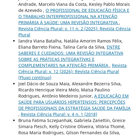
Andrade, Marcelo Viana da Costa, Kesley Pablo Morais
de Azevedo ,
O PROFISSIONAL DE EDUCAÇÃO FÍSICA E
O TRABALHO INTERPROFISSIONAL NA ATENÇÃO
PRIMÁRIA À SAÚDE: UMA REVISÃO INTEGRATIVA
,
Revista Ciência Plural: v. 11 n. 2 (2025): Revista Ciência
Plural
Iandra Viana Batalha, Natália Amorim Ramos Félix,
Eliana Barreto Fixina, Talina Carla da Silva,
ENTRE
SABERES E CUIDADOS: UMA REVISÃO INTEGRATIVA
SOBRE AS PRÁTICAS INTEGRATIVAS E
COMPLEMENTARES NA ATENÇÃO PRIMÁRIA
,
Revista
Ciência Plural: v. 12 (2026): Revista Ciência Plural
(Fluxo contínuo)
Joel Dácio de Souza Maia, Alexandre Bezerra Silva,
Ricardo Henrique Vieira Melo, Maísa Paulino
Rodrigues, Antônio Medeiros Junior,
A EDUCAÇÃO EM
SAÚDE PARA USUÁRIOS HIPERTENSOS: PERCEPÇÕES
DE PROFISSIONAIS DA ESTRATÉGIA SAÚDE DA FAMÍLIA
,
Revista Ciência Plural: v. 4 n. 1 (2018)
Bruna Fatima Sczepanhak, Gabriela Zanettin, Greice
Simara Flesch, Kelly Cristine Oliveira, Vitória Thomé,
Rosa Maria Rodrigues, Gilson Fernandes da Silva,