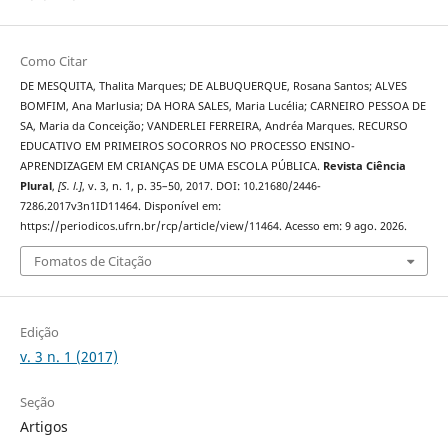
Como Citar
DE MESQUITA, Thalita Marques; DE ALBUQUERQUE, Rosana Santos; ALVES
BOMFIM, Ana Marlusia; DA HORA SALES, Maria Lucélia; CARNEIRO PESSOA DE
SA, Maria da Conceição; VANDERLEI FERREIRA, Andréa Marques. RECURSO
EDUCATIVO EM PRIMEIROS SOCORROS NO PROCESSO ENSINO-
APRENDIZAGEM EM CRIANÇAS DE UMA ESCOLA PÚBLICA.
Revista Ciência
Plural
,
[S. l.]
, v. 3, n. 1, p. 35–50, 2017. DOI: 10.21680/2446-
7286.2017v3n1ID11464. Disponível em:
https://periodicos.ufrn.br/rcp/article/view/11464. Acesso em: 9 ago. 2026.
Fomatos de Citação
Edição
v. 3 n. 1 (2017)
Seção
Artigos