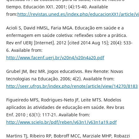
tiempo. Educación XX1. 2001; (4):15-40. Available
from:
http://revistas.uned.es/index.php/educacionXX1/article/
Acioli S, David HMSL, Faria MGA. Educação em saúde e a
enfermagem em saúde coletiva: reflexões sobre a prática.
Rev enf UERJ [Internet]. 2012 [cited 2014 Aug 15]; 20(4): 533-
6. Available from:
http://www.facenf.uerj.br/v20n4/v20n4a20.pdf
Grubel JM, Bez MR. Jogos educativos. Rev Renote: Novas
tecnologias na Educação. 2006; 4(2). Available from:
http://seer.ufrgs.br/index.php/renote/article/view/14270/8183
Figueiredo MFS, Rodrigues-Neto JF, Leite MTS. Modelos
aplicados às atividades de educação em saúde. Rev bras
Enf. 2010 ; 63(1): 117-21. Available from:
http://www.scielo.br/pdf/reben/v63n1/v63n1a19.pdf
Martins TJ, Ribeiro RP, Bobroff MCC, Marziale MHP, Robazzi