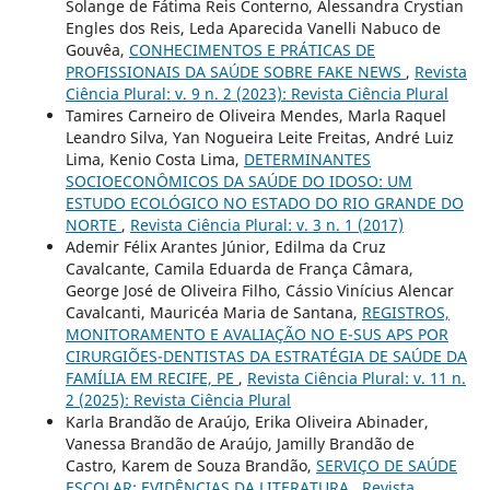
Solange de Fátima Reis Conterno, Alessandra Crystian
Engles dos Reis, Leda Aparecida Vanelli Nabuco de
Gouvêa,
CONHECIMENTOS E PRÁTICAS DE
PROFISSIONAIS DA SAÚDE SOBRE FAKE NEWS
,
Revista
Ciência Plural: v. 9 n. 2 (2023): Revista Ciência Plural
Tamires Carneiro de Oliveira Mendes, Marla Raquel
Leandro Silva, Yan Nogueira Leite Freitas, André Luiz
Lima, Kenio Costa Lima,
DETERMINANTES
SOCIOECONÔMICOS DA SAÚDE DO IDOSO: UM
ESTUDO ECOLÓGICO NO ESTADO DO RIO GRANDE DO
NORTE
,
Revista Ciência Plural: v. 3 n. 1 (2017)
Ademir Félix Arantes Júnior, Edilma da Cruz
Cavalcante, Camila Eduarda de França Câmara,
George José de Oliveira Filho, Cássio Vinícius Alencar
Cavalcanti, Mauricéa Maria de Santana,
REGISTROS,
MONITORAMENTO E AVALIAÇÃO NO E-SUS APS POR
CIRURGIÕES-DENTISTAS DA ESTRATÉGIA DE SAÚDE DA
FAMÍLIA EM RECIFE, PE
,
Revista Ciência Plural: v. 11 n.
2 (2025): Revista Ciência Plural
Karla Brandão de Araújo, Erika Oliveira Abinader,
Vanessa Brandão de Araújo, Jamilly Brandão de
Castro, Karem de Souza Brandão,
SERVIÇO DE SAÚDE
ESCOLAR: EVIDÊNCIAS DA LITERATURA
,
Revista