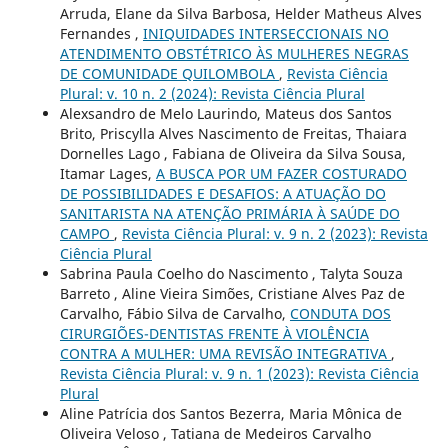
Arruda, Elane da Silva Barbosa, Helder Matheus Alves
Fernandes ,
INIQUIDADES INTERSECCIONAIS NO
ATENDIMENTO OBSTÉTRICO ÀS MULHERES NEGRAS
DE COMUNIDADE QUILOMBOLA
,
Revista Ciência
Plural: v. 10 n. 2 (2024): Revista Ciência Plural
Alexsandro de Melo Laurindo, Mateus dos Santos
Brito, Priscylla Alves Nascimento de Freitas, Thaiara
Dornelles Lago , Fabiana de Oliveira da Silva Sousa,
Itamar Lages,
A BUSCA POR UM FAZER COSTURADO
DE POSSIBILIDADES E DESAFIOS: A ATUAÇÃO DO
SANITARISTA NA ATENÇÃO PRIMÁRIA À SAÚDE DO
CAMPO
,
Revista Ciência Plural: v. 9 n. 2 (2023): Revista
Ciência Plural
Sabrina Paula Coelho do Nascimento , Talyta Souza
Barreto , Aline Vieira Simões, Cristiane Alves Paz de
Carvalho, Fábio Silva de Carvalho,
CONDUTA DOS
CIRURGIÕES-DENTISTAS FRENTE À VIOLÊNCIA
CONTRA A MULHER: UMA REVISÃO INTEGRATIVA
,
Revista Ciência Plural: v. 9 n. 1 (2023): Revista Ciência
Plural
Aline Patrícia dos Santos Bezerra, Maria Mônica de
Oliveira Veloso , Tatiana de Medeiros Carvalho