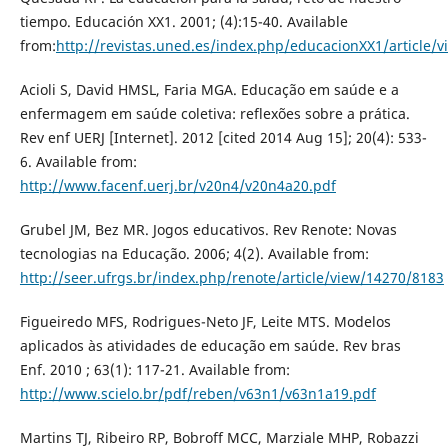
tiempo. Educación XX1. 2001; (4):15-40. Available
from:
http://revistas.uned.es/index.php/educacionXX1/article/
Acioli S, David HMSL, Faria MGA. Educação em saúde e a
enfermagem em saúde coletiva: reflexões sobre a prática.
Rev enf UERJ [Internet]. 2012 [cited 2014 Aug 15]; 20(4): 533-
6. Available from:
http://www.facenf.uerj.br/v20n4/v20n4a20.pdf
Grubel JM, Bez MR. Jogos educativos. Rev Renote: Novas
tecnologias na Educação. 2006; 4(2). Available from:
http://seer.ufrgs.br/index.php/renote/article/view/14270/8183
Figueiredo MFS, Rodrigues-Neto JF, Leite MTS. Modelos
aplicados às atividades de educação em saúde. Rev bras
Enf. 2010 ; 63(1): 117-21. Available from:
http://www.scielo.br/pdf/reben/v63n1/v63n1a19.pdf
Martins TJ, Ribeiro RP, Bobroff MCC, Marziale MHP, Robazzi