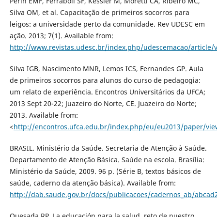
Perin EMF, Ferraboli SF, Kessler M, Moretti CA, Ribeiro MC,
Silva OM, et al. Capacitação de primeiros socorros para
leigos: a universidade perto da comunidade. Rev UDESC em
ação. 2013; 7(1). Available from:
http://www.revistas.udesc.br/index.php/udescemacao/article/
Silva IGB, Nascimento MNR, Lemos ICS, Fernandes GP. Aula
de primeiros socorros para alunos do curso de pedagogia:
um relato de experiência. Encontros Universitários da UFCA;
2013 Sept 20-22; Juazeiro do Norte, CE. Juazeiro do Norte;
2013. Available from:
<
http://encontros.ufca.edu.br/index.php/eu/eu2013/paper/vie
BRASIL. Ministério da Saúde. Secretaria de Atenção à Saúde.
Departamento de Atenção Básica. Saúde na escola. Brasília:
Ministério da Saúde, 2009. 96 p. (Série B, textos básicos de
saúde, caderno da atenção básica). Available from:
http://dab.saude.gov.br/docs/publicacoes/cadernos_ab/abcad
Quesada RP. La educación para la salud, reto de nuestro