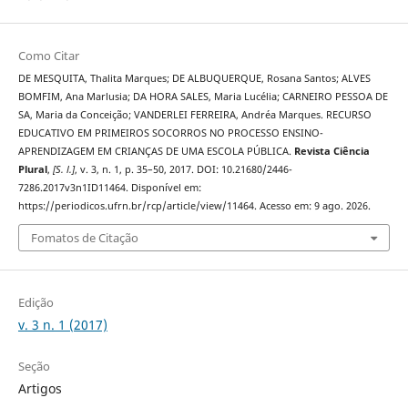
Como Citar
DE MESQUITA, Thalita Marques; DE ALBUQUERQUE, Rosana Santos; ALVES
BOMFIM, Ana Marlusia; DA HORA SALES, Maria Lucélia; CARNEIRO PESSOA DE
SA, Maria da Conceição; VANDERLEI FERREIRA, Andréa Marques. RECURSO
EDUCATIVO EM PRIMEIROS SOCORROS NO PROCESSO ENSINO-
APRENDIZAGEM EM CRIANÇAS DE UMA ESCOLA PÚBLICA.
Revista Ciência
Plural
,
[S. l.]
, v. 3, n. 1, p. 35–50, 2017. DOI: 10.21680/2446-
7286.2017v3n1ID11464. Disponível em:
https://periodicos.ufrn.br/rcp/article/view/11464. Acesso em: 9 ago. 2026.
Fomatos de Citação
Edição
v. 3 n. 1 (2017)
Seção
Artigos