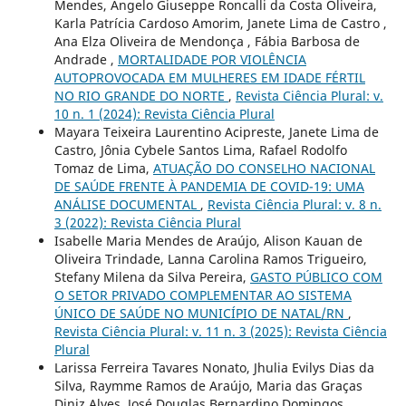
Mendes, Ângelo Giuseppe Roncalli da Costa Oliveira,
Karla Patrícia Cardoso Amorim, Janete Lima de Castro ,
Ana Elza Oliveira de Mendonça , Fábia Barbosa de
Andrade ,
MORTALIDADE POR VIOLÊNCIA
AUTOPROVOCADA EM MULHERES EM IDADE FÉRTIL
NO RIO GRANDE DO NORTE
,
Revista Ciência Plural: v.
10 n. 1 (2024): Revista Ciência Plural
Mayara Teixeira Laurentino Acipreste, Janete Lima de
Castro, Jônia Cybele Santos Lima, Rafael Rodolfo
Tomaz de Lima,
ATUAÇÃO DO CONSELHO NACIONAL
DE SAÚDE FRENTE À PANDEMIA DE COVID-19: UMA
ANÁLISE DOCUMENTAL
,
Revista Ciência Plural: v. 8 n.
3 (2022): Revista Ciência Plural
Isabelle Maria Mendes de Araújo, Alison Kauan de
Oliveira Trindade, Lanna Carolina Ramos Trigueiro,
Stefany Milena da Silva Pereira,
GASTO PÚBLICO COM
O SETOR PRIVADO COMPLEMENTAR AO SISTEMA
ÚNICO DE SAÚDE NO MUNICÍPIO DE NATAL/RN
,
Revista Ciência Plural: v. 11 n. 3 (2025): Revista Ciência
Plural
Larissa Ferreira Tavares Nonato, Jhulia Evilys Dias da
Silva, Raymme Ramos de Araújo, Maria das Graças
Diniz Alves, José Douglas Bernardino Domingos,