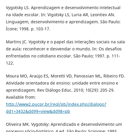
Vygotsky LS. Aprendizagem e desenvolvimento intelectual
na idade escolar. In: Vigotsky LS, Luria AR, Leontiev AN.
Linguagem, desenvolvimento e aprendizagem. São Paulo:
Ícone; 1998. p. 103-17.
Martins JC. Vygotsky e o papel das interações sociais na sala
de aula: reconhecer e desvendar o mundo. In: Os desafios
enfrentados no cotidiano escolar. São Paulo; 1997. p. 111-
122.
Moura MO, Araújo ES, Moretti VD, Panossian ML, Ribeiro FD.
Atividade orientadora de ensino: unidade entre ensino e
aprendizagem. Rev Diálogo Educ. 2010; 10(29): 205-29.
Available from:
http://www2.pucpr.br/reol/pb/index.php/dialogo?
dd1=3432&dd99=view&dd98=pb
Oliveira MK. Vygotsky: Aprendizado e desenvolvimento um
processo sócio-histórico. 4.ed. São Paulo: Scipione; 1993.