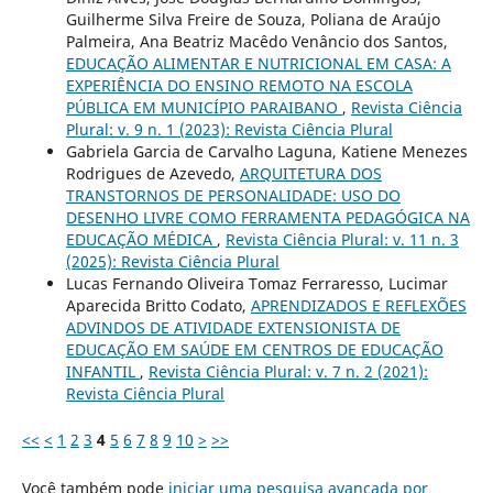
Guilherme Silva Freire de Souza, Poliana de Araújo
Palmeira, Ana Beatriz Macêdo Venâncio dos Santos,
EDUCAÇÃO ALIMENTAR E NUTRICIONAL EM CASA: A
EXPERIÊNCIA DO ENSINO REMOTO NA ESCOLA
PÚBLICA EM MUNICÍPIO PARAIBANO
,
Revista Ciência
Plural: v. 9 n. 1 (2023): Revista Ciência Plural
Gabriela Garcia de Carvalho Laguna, Katiene Menezes
Rodrigues de Azevedo,
ARQUITETURA DOS
TRANSTORNOS DE PERSONALIDADE: USO DO
DESENHO LIVRE COMO FERRAMENTA PEDAGÓGICA NA
EDUCAÇÃO MÉDICA
,
Revista Ciência Plural: v. 11 n. 3
(2025): Revista Ciência Plural
Lucas Fernando Oliveira Tomaz Ferraresso, Lucimar
Aparecida Britto Codato,
APRENDIZADOS E REFLEXÕES
ADVINDOS DE ATIVIDADE EXTENSIONISTA DE
EDUCAÇÃO EM SAÚDE EM CENTROS DE EDUCAÇÃO
INFANTIL
,
Revista Ciência Plural: v. 7 n. 2 (2021):
Revista Ciência Plural
<<
<
1
2
3
4
5
6
7
8
9
10
>
>>
Você também pode
iniciar uma pesquisa avançada por