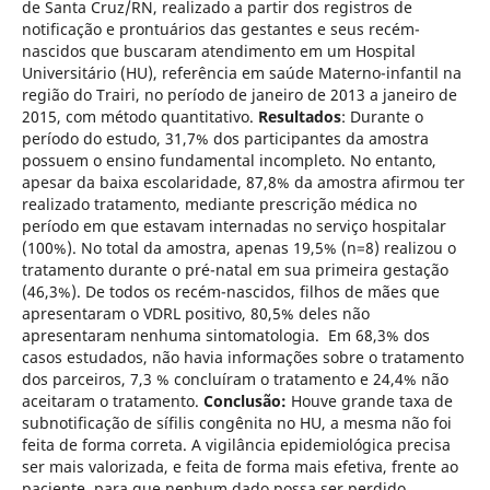
de Santa Cruz/RN, realizado a partir dos registros de
notificação e prontuários das gestantes e seus recém-
nascidos que buscaram atendimento em um Hospital
Universitário (HU), referência em saúde Materno-infantil na
região do Trairi, no período de janeiro de 2013 a janeiro de
2015, com método quantitativo.
Resultados
: Durante o
período do estudo, 31,7% dos participantes da amostra
possuem o ensino fundamental incompleto. No entanto,
apesar da baixa escolaridade, 87,8% da amostra afirmou ter
realizado tratamento, mediante prescrição médica no
período em que estavam internadas no serviço hospitalar
(100%). No total da amostra, apenas 19,5% (n=8) realizou o
tratamento durante o pré-natal em sua primeira gestação
(46,3%). De todos os recém-nascidos, filhos de mães que
apresentaram o VDRL positivo, 80,5% deles não
apresentaram nenhuma sintomatologia. Em 68,3% dos
casos estudados, não havia informações sobre o tratamento
dos parceiros, 7,3 % concluíram o tratamento e 24,4% não
aceitaram o tratamento.
Conclusão:
Houve grande taxa de
subnotificação de sífilis congênita no HU, a mesma não foi
feita de forma correta. A vigilância epidemiológica precisa
ser mais valorizada, e feita de forma mais efetiva, frente ao
paciente, para que nenhum dado possa ser perdido.