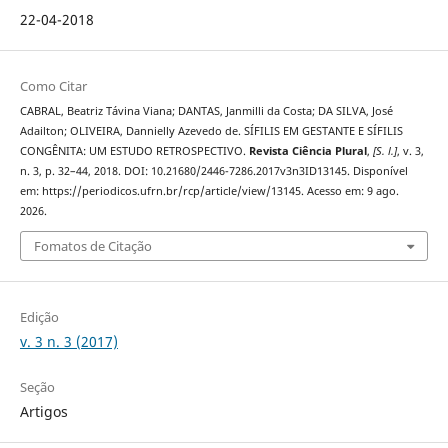
22-04-2018
Como Citar
CABRAL, Beatriz Távina Viana; DANTAS, Janmilli da Costa; DA SILVA, José
Adailton; OLIVEIRA, Dannielly Azevedo de. SÍFILIS EM GESTANTE E SÍFILIS
CONGÊNITA: UM ESTUDO RETROSPECTIVO.
Revista Ciência Plural
,
[S. l.]
, v. 3,
n. 3, p. 32–44, 2018. DOI: 10.21680/2446-7286.2017v3n3ID13145. Disponível
em: https://periodicos.ufrn.br/rcp/article/view/13145. Acesso em: 9 ago.
2026.
Fomatos de Citação
Edição
v. 3 n. 3 (2017)
Seção
Artigos