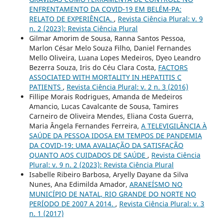
ENFRENTAMENTO DA COVID-19 EM BELÉM-PA:
RELATO DE EXPERIÊNCIA.
,
Revista Ciência Plural: v. 9
n. 2 (2023): Revista Ciência Plural
Gilmar Amorim de Sousa, Ranna Santos Pessoa,
Marlon César Melo Souza Filho, Daniel Fernandes
Mello Oliveira, Luana Lopes Medeiros, Dyeo Leandro
Bezerra Souza, Iris do Céu Clara Costa,
FACTORS
ASSOCIATED WITH MORTALITY IN HEPATITIS C
PATIENTS
,
Revista Ciência Plural: v. 2 n. 3 (2016)
Fillipe Morais Rodrigues, Amanda de Medeiros
Amancio, Lucas Cavalcante de Sousa, Tamires
Carneiro de Oliveira Mendes, Eliana Costa Guerra,
Maria Ângela Fernandes Ferreira,
A TELEVIGILÂNCIA À
SAÚDE DA PESSOA IDOSA EM TEMPOS DE PANDEMIA
DA COVID-19: UMA AVALIAÇÃO DA SATISFAÇÃO
QUANTO AOS CUIDADOS DE SAÚDE
,
Revista Ciência
Plural: v. 9 n. 2 (2023): Revista Ciência Plural
Isabelle Ribeiro Barbosa, Aryelly Dayane da Silva
Nunes, Ana Edimilda Amador,
ARANEÍSMO NO
MUNICÍPIO DE NATAL, RIO GRANDE DO NORTE NO
PERÍODO DE 2007 A 2014.
,
Revista Ciência Plural: v. 3
n. 1 (2017)