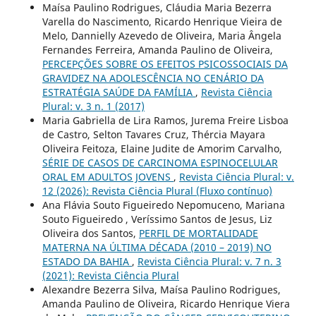
Maísa Paulino Rodrigues, Cláudia Maria Bezerra
Varella do Nascimento, Ricardo Henrique Vieira de
Melo, Dannielly Azevedo de Oliveira, Maria Ângela
Fernandes Ferreira, Amanda Paulino de Oliveira,
PERCEPÇÕES SOBRE OS EFEITOS PSICOSSOCIAIS DA
GRAVIDEZ NA ADOLESCÊNCIA NO CENÁRIO DA
ESTRATÉGIA SAÚDE DA FAMÍLIA
,
Revista Ciência
Plural: v. 3 n. 1 (2017)
Maria Gabriella de Lira Ramos, Jurema Freire Lisboa
de Castro, Selton Tavares Cruz, Thércia Mayara
Oliveira Feitoza, Elaine Judite de Amorim Carvalho,
SÉRIE DE CASOS DE CARCINOMA ESPINOCELULAR
ORAL EM ADULTOS JOVENS
,
Revista Ciência Plural: v.
12 (2026): Revista Ciência Plural (Fluxo contínuo)
Ana Flávia Souto Figueiredo Nepomuceno, Mariana
Souto Figueiredo , Veríssimo Santos de Jesus, Liz
Oliveira dos Santos,
PERFIL DE MORTALIDADE
MATERNA NA ÚLTIMA DÉCADA (2010 – 2019) NO
ESTADO DA BAHIA
,
Revista Ciência Plural: v. 7 n. 3
(2021): Revista Ciência Plural
Alexandre Bezerra Silva, Maísa Paulino Rodrigues,
Amanda Paulino de Oliveira, Ricardo Henrique Viera