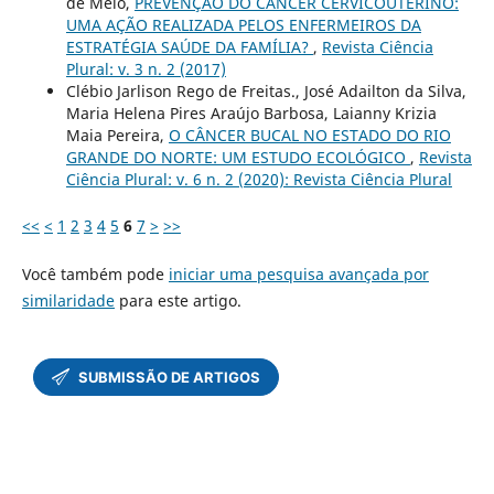
de Melo,
PREVENÇÃO DO CÂNCER CERVICOUTERINO:
UMA AÇÃO REALIZADA PELOS ENFERMEIROS DA
ESTRATÉGIA SAÚDE DA FAMÍLIA?
,
Revista Ciência
Plural: v. 3 n. 2 (2017)
Clébio Jarlison Rego de Freitas., José Adailton da Silva,
Maria Helena Pires Araújo Barbosa, Laianny Krizia
Maia Pereira,
O CÂNCER BUCAL NO ESTADO DO RIO
GRANDE DO NORTE: UM ESTUDO ECOLÓGICO
,
Revista
Ciência Plural: v. 6 n. 2 (2020): Revista Ciência Plural
<<
<
1
2
3
4
5
6
7
>
>>
Você também pode
iniciar uma pesquisa avançada por
similaridade
para este artigo.