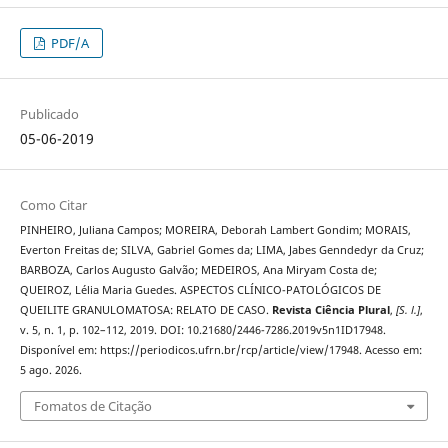
PDF/A
Publicado
05-06-2019
Como Citar
PINHEIRO, Juliana Campos; MOREIRA, Deborah Lambert Gondim; MORAIS,
Everton Freitas de; SILVA, Gabriel Gomes da; LIMA, Jabes Genndedyr da Cruz;
BARBOZA, Carlos Augusto Galvão; MEDEIROS, Ana Miryam Costa de;
QUEIROZ, Lélia Maria Guedes. ASPECTOS CLÍNICO-PATOLÓGICOS DE
QUEILITE GRANULOMATOSA: RELATO DE CASO.
Revista Ciência Plural
,
[S. l.]
,
v. 5, n. 1, p. 102–112, 2019. DOI: 10.21680/2446-7286.2019v5n1ID17948.
Disponível em: https://periodicos.ufrn.br/rcp/article/view/17948. Acesso em:
5 ago. 2026.
Fomatos de Citação