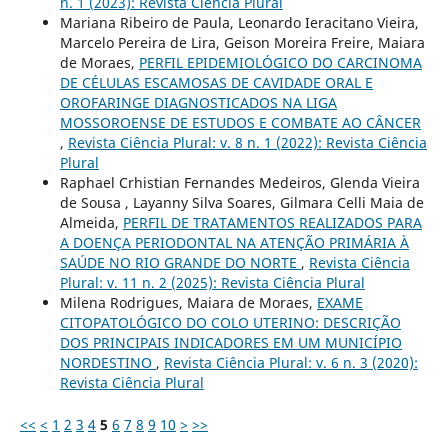
n. 1 (2023): Revista Ciência Plural
Mariana Ribeiro de Paula, Leonardo Ieracitano Vieira,
Marcelo Pereira de Lira, Geison Moreira Freire, Maiara
de Moraes,
PERFIL EPIDEMIOLÓGICO DO CARCINOMA
DE CÉLULAS ESCAMOSAS DE CAVIDADE ORAL E
OROFARINGE DIAGNOSTICADOS NA LIGA
MOSSOROENSE DE ESTUDOS E COMBATE AO CÂNCER
,
Revista Ciência Plural: v. 8 n. 1 (2022): Revista Ciência
Plural
Raphael Crhistian Fernandes Medeiros, Glenda Vieira
de Sousa , Layanny Silva Soares, Gilmara Celli Maia de
Almeida,
PERFIL DE TRATAMENTOS REALIZADOS PARA
A DOENÇA PERIODONTAL NA ATENÇÃO PRIMÁRIA À
SAÚDE NO RIO GRANDE DO NORTE
,
Revista Ciência
Plural: v. 11 n. 2 (2025): Revista Ciência Plural
Milena Rodrigues, Maiara de Moraes,
EXAME
CITOPATOLÓGICO DO COLO UTERINO: DESCRIÇÃO
DOS PRINCIPAIS INDICADORES EM UM MUNICÍPIO
NORDESTINO
,
Revista Ciência Plural: v. 6 n. 3 (2020):
Revista Ciência Plural
<<
<
1
2
3
4
5
6
7
8
9
10
>
>>