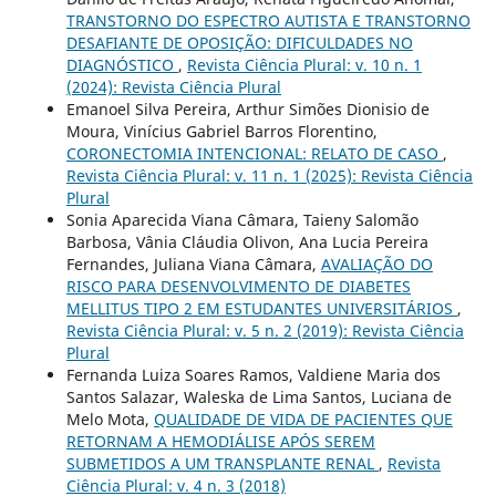
TRANSTORNO DO ESPECTRO AUTISTA E TRANSTORNO
DESAFIANTE DE OPOSIÇÃO: DIFICULDADES NO
DIAGNÓSTICO
,
Revista Ciência Plural: v. 10 n. 1
(2024): Revista Ciência Plural
Emanoel Silva Pereira, Arthur Simões Dionisio de
Moura, Vinícius Gabriel Barros Florentino,
CORONECTOMIA INTENCIONAL: RELATO DE CASO
,
Revista Ciência Plural: v. 11 n. 1 (2025): Revista Ciência
Plural
Sonia Aparecida Viana Câmara, Taieny Salomão
Barbosa, Vânia Cláudia Olivon, Ana Lucia Pereira
Fernandes, Juliana Viana Câmara,
AVALIAÇÃO DO
RISCO PARA DESENVOLVIMENTO DE DIABETES
MELLITUS TIPO 2 EM ESTUDANTES UNIVERSITÁRIOS
,
Revista Ciência Plural: v. 5 n. 2 (2019): Revista Ciência
Plural
Fernanda Luiza Soares Ramos, Valdiene Maria dos
Santos Salazar, Waleska de Lima Santos, Luciana de
Melo Mota,
QUALIDADE DE VIDA DE PACIENTES QUE
RETORNAM A HEMODIÁLISE APÓS SEREM
SUBMETIDOS A UM TRANSPLANTE RENAL
,
Revista
Ciência Plural: v. 4 n. 3 (2018)