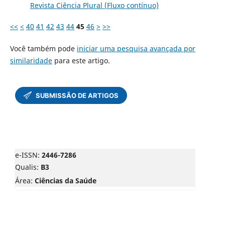
Revista Ciência Plural (Fluxo contínuo)
<<
<
40
41
42
43
44
45
46
>
>>
Você também pode
iniciar uma pesquisa avançada por
similaridade
para este artigo.
e-ISSN:
2446-7286
Qualis:
B3
Área:
Ciências da Saúde