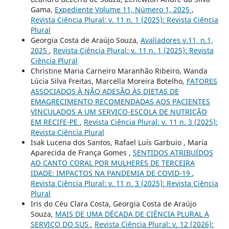
Gama,
Expediente Volume 11, Número 1, 2025
,
Revista Ciência Plural: v. 11 n. 1 (2025): Revista Ciência
Plural
Georgia Costa de Araújo Souza,
Avaliadores v.11, n.1,
2025
,
Revista Ciência Plural: v. 11 n. 1 (2025): Revista
Ciência Plural
Christine Maria Carneiro Maranhão Ribeiro, Wanda
Lúcia Silva Freitas, Marcella Moreira Botelho,
FATORES
ASSOCIADOS À NÃO ADESÃO ÀS DIETAS DE
EMAGRECIMENTO RECOMENDADAS AOS PACIENTES
VINCULADOS A UM SERVIÇO-ESCOLA DE NUTRIÇÃO
EM RECIFE-PE
,
Revista Ciência Plural: v. 11 n. 3 (2025):
Revista Ciência Plural
Isak Lucena dos Santos, Rafael Luís Garbuio , Maria
Aparecida de França Gomes ,
SENTIDOS ATRIBUÍDOS
AO CANTO CORAL POR MULHERES DE TERCEIRA
IDADE: IMPACTOS NA PANDEMIA DE COVID-19
,
Revista Ciência Plural: v. 11 n. 3 (2025): Revista Ciência
Plural
Iris do Céu Clara Costa, Georgia Costa de Araújo
Souza,
MAIS DE UMA DÉCADA DE CIÊNCIA PLURAL A
SERVIÇO DO SUS
,
Revista Ciência Plural: v. 12 (2026):