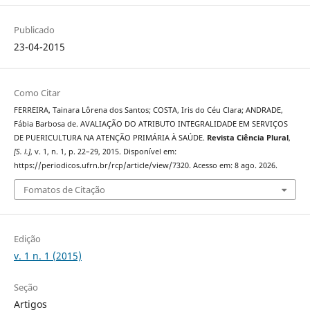
Publicado
23-04-2015
Como Citar
FERREIRA, Tainara Lôrena dos Santos; COSTA, Iris do Céu Clara; ANDRADE,
Fábia Barbosa de. AVALIAÇÃO DO ATRIBUTO INTEGRALIDADE EM SERVIÇOS
DE PUERICULTURA NA ATENÇÃO PRIMÁRIA À SAÚDE.
Revista Ciência Plural
,
[S. l.]
, v. 1, n. 1, p. 22–29, 2015. Disponível em:
https://periodicos.ufrn.br/rcp/article/view/7320. Acesso em: 8 ago. 2026.
Fomatos de Citação
Edição
v. 1 n. 1 (2015)
Seção
Artigos