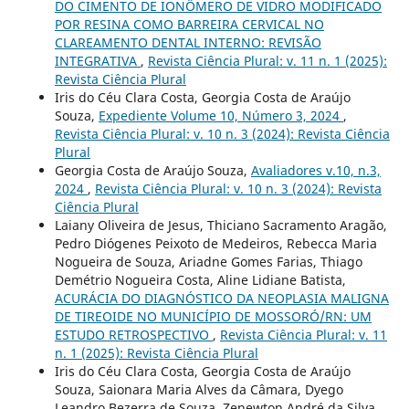
DO CIMENTO DE IONÔMERO DE VIDRO MODIFICADO
POR RESINA COMO BARREIRA CERVICAL NO
CLAREAMENTO DENTAL INTERNO: REVISÃO
INTEGRATIVA
,
Revista Ciência Plural: v. 11 n. 1 (2025):
Revista Ciência Plural
Iris do Céu Clara Costa, Georgia Costa de Araújo
Souza,
Expediente Volume 10, Número 3, 2024
,
Revista Ciência Plural: v. 10 n. 3 (2024): Revista Ciência
Plural
Georgia Costa de Araújo Souza,
Avaliadores v.10, n.3,
2024
,
Revista Ciência Plural: v. 10 n. 3 (2024): Revista
Ciência Plural
Laiany Oliveira de Jesus, Thiciano Sacramento Aragão,
Pedro Diógenes Peixoto de Medeiros, Rebecca Maria
Nogueira de Souza, Ariadne Gomes Farias, Thiago
Demétrio Nogueira Costa, Aline Lidiane Batista,
ACURÁCIA DO DIAGNÓSTICO DA NEOPLASIA MALIGNA
DE TIREOIDE NO MUNICÍPIO DE MOSSORÓ/RN: UM
ESTUDO RETROSPECTIVO
,
Revista Ciência Plural: v. 11
n. 1 (2025): Revista Ciência Plural
Iris do Céu Clara Costa, Georgia Costa de Araújo
Souza, Saionara Maria Alves da Câmara, Dyego
Leandro Bezerra de Souza, Zenewton André da Silva