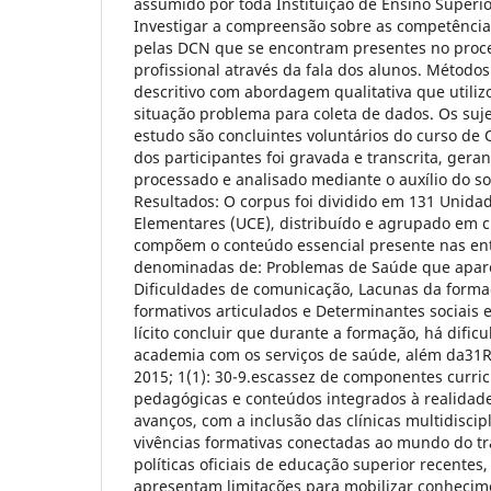
assumido por toda Instituição de Ensino Superior
Investigar a compreensão sobre as competência
pelas DCN que se encontram presentes no proc
profissional através da fala dos alunos. Método
descritivo com abordagem qualitativa que utiliz
situação problema para coleta de dados. Os suje
estudo são concluintes voluntários do curso de 
dos participantes foi gravada e transcrita, ger
processado e analisado mediante o auxílio do s
Resultados: O corpus foi dividido em 131 Unida
Elementares (UCE), distribuído e agrupado em ci
compõem o conteúdo essencial presente nas ent
denominadas de: Problemas de Saúde que apar
Dificuldades de comunicação, Lacunas da formaç
formativos articulados e Determinantes sociais 
lícito concluir que durante a formação, há dific
academia com os serviços de saúde, além da31Re
2015; 1(1): 30-9.escassez de componentes curric
pedagógicas e conteúdos integrados à realidade
avanços, com a inclusão das clínicas multidiscip
vivências formativas conectadas ao mundo do tr
políticas oficiais de educação superior recentes
apresentam limitações para mobilizar conhecime