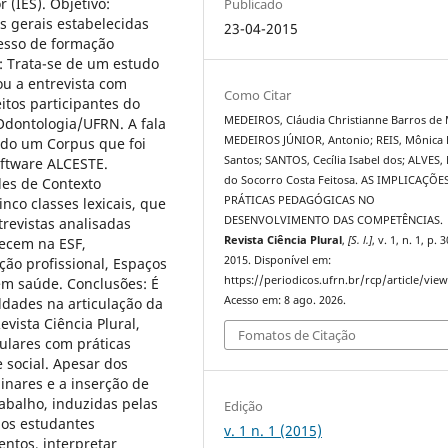
 (IES). Objetivo:
Publicado
s gerais estabelecidas
23-04-2015
esso de formação
s: Trata-se de um estudo
ou a entrevista com
Como Citar
itos participantes do
MEDEIROS, Cláudia Christianne Barros de 
Odontologia/UFRN. A fala
MEDEIROS JÚNIOR, Antonio; REIS, Mônica 
ando um Corpus que foi
Santos; SANTOS, Cecília Isabel dos; ALVES,
oftware ALCESTE.
do Socorro Costa Feitosa. AS IMPLICAÇÕE
des de Contexto
PRÁTICAS PEDAGÓGICAS NO
nco classes lexicais, que
DESENVOLVIMENTO DAS COMPETÊNCIAS.
revistas analisadas
Revista Ciência Plural
,
[S. l.]
, v. 1, n. 1, p. 
ecem na ESF,
2015. Disponível em:
ão profissional, Espaços
https://periodicos.ufrn.br/rcp/article/vie
em saúde. Conclusões: É
Acesso em: 8 ago. 2026.
uldades na articulação da
vista Ciência Plural,
Fomatos de Citação
ulares com práticas
 social. Apesar dos
linares e a inserção de
abalho, induzidas pelas
Edição
, os estudantes
v. 1 n. 1 (2015)
ntos, interpretar