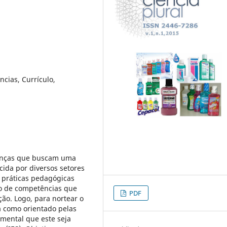
ias, Currículo,
anças que buscam uma
rcida por diversos setores
 práticas pedagógicas
to de competências que
PDF
o. Logo, para nortear o
 como orientado pelas
amental que este seja