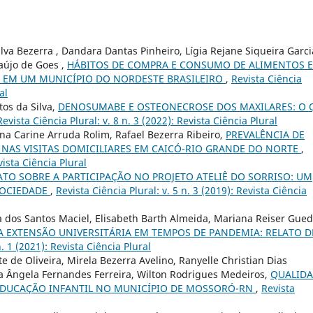
lva Bezerra , Dandara Dantas Pinheiro, Lígia Rejane Siqueira Garci
raújo de Goes ,
HÁBITOS DE COMPRA E CONSUMO DE ALIMENTOS 
 EM UM MUNICÍPIO DO NORDESTE BRASILEIRO
,
Revista Ciência
al
os da Silva,
DENOSUMABE E OSTEONECROSE DOS MAXILARES: O 
Revista Ciência Plural: v. 8 n. 3 (2022): Revista Ciência Plural
na Carine Arruda Rolim, Rafael Bezerra Ribeiro,
PREVALÊNCIA DE
 NAS VISITAS DOMICILIARES EM CAICÓ-RIO GRANDE DO NORTE
,
vista Ciência Plural
TO SOBRE A PARTICIPAÇÃO NO PROJETO ATELIÊ DO SORRISO: UM
SOCIEDADE
,
Revista Ciência Plural: v. 5 n. 3 (2019): Revista Ciência
 dos Santos Maciel, Elisabeth Barth Almeida, Mariana Reiser Gued
A EXTENSÃO UNIVERSITÁRIA EM TEMPOS DE PANDEMIA: RELATO D
n. 1 (2021): Revista Ciência Plural
te de Oliveira, Mirela Bezerra Avelino, Ranyelle Christian Dias
a Ângela Fernandes Ferreira, Wilton Rodrigues Medeiros,
QUALID
EDUCAÇÃO INFANTIL NO MUNICÍPIO DE MOSSORÓ-RN
,
Revista