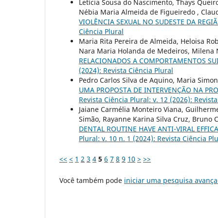
Letícia Sousa do Nascimento, Thays Queiro
Nébia Maria Almeida de Figueiredo , Clau
VIOLÊNCIA SEXUAL NO SUDESTE DA REGI
Ciência Plural
Maria Rita Pereira de Almeida, Heloisa Rob
Nara Maria Holanda de Medeiros, Milena 
RELACIONADOS A COMPORTAMENTOS SUI
(2024): Revista Ciência Plural
Pedro Carlos Silva de Aquino, Maria Simo
UMA PROPOSTA DE INTERVENÇÃO NA PRO
Revista Ciência Plural: v. 12 (2026): Revist
Jaiane Carmélia Monteiro Viana, Guilherm
Simão, Rayanne Karina Silva Cruz, Bruno 
DENTAL ROUTINE HAVE ANTI-VIRAL EFFIC
Plural: v. 10 n. 1 (2024): Revista Ciência Pl
<<
<
1
2
3
4
5
6
7
8
9
10
>
>>
Você também pode
iniciar uma pesquisa avança