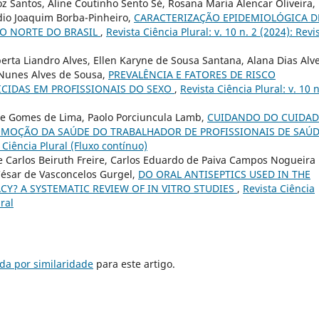
z Santos, Aline Coutinho Sento Sé, Rosana Maria Alencar Oliveira,
dio Joaquim Borba-Pinheiro,
CARACTERIZAÇÃO EPIDEMIOLÓGICA D
ÃO NORTE DO BRASIL
,
Revista Ciência Plural: v. 10 n. 2 (2024): Revi
erta Liandro Alves, Ellen Karyne de Sousa Santana, Alana Dias Alve
Nunes Alves de Sousa,
PREVALÊNCIA E FATORES DE RISCO
CIDAS EM PROFISSIONAIS DO SEXO
,
Revista Ciência Plural: v. 10 n
ne Gomes de Lima, Paolo Porciuncula Lamb,
CUIDANDO DO CUIDAD
MOÇÃO DA SAÚDE DO TRABALHADOR DE PROFISSIONAIS DE SAÚ
a Ciência Plural (Fluxo contínuo)
e Carlos Beiruth Freire, Carlos Eduardo de Paiva Campos Nogueira
César de Vasconcelos Gurgel,
DO ORAL ANTISEPTICS USED IN THE
ACY? A SYSTEMATIC REVIEW OF IN VITRO STUDIES
,
Revista Ciência
ural
da por similaridade
para este artigo.