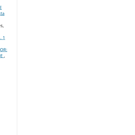
E
sta
s,
. 1
OR:
DE
,