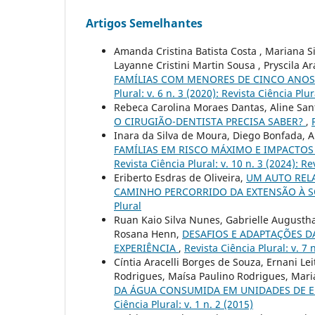
Artigos Semelhantes
Amanda Cristina Batista Costa , Mariana Si
Layanne Cristini Martin Sousa , Pryscila A
FAMÍLIAS COM MENORES DE CINCO ANOS
Plural: v. 6 n. 3 (2020): Revista Ciência Plur
Rebeca Carolina Moraes Dantas, Aline Sant
O CIRUGIÃO-DENTISTA PRECISA SABER?
,
Inara da Silva de Moura, Diego Bonfada, A
FAMÍLIAS EM RISCO MÁXIMO E IMPACTOS
Revista Ciência Plural: v. 10 n. 3 (2024): Re
Eriberto Esdras de Oliveira,
UM AUTO RELA
CAMINHO PERCORRIDO DA EXTENSÃO À 
Plural
Ruan Kaio Silva Nunes, Gabrielle Augustha
Rosana Henn,
DESAFIOS E ADAPTAÇÕES D
EXPERIÊNCIA
,
Revista Ciência Plural: v. 7 
Cíntia Aracelli Borges de Souza, Ernani Lei
Rodrigues, Maísa Paulino Rodrigues, Mari
DA ÁGUA CONSUMIDA EM UNIDADES DE 
Ciência Plural: v. 1 n. 2 (2015)