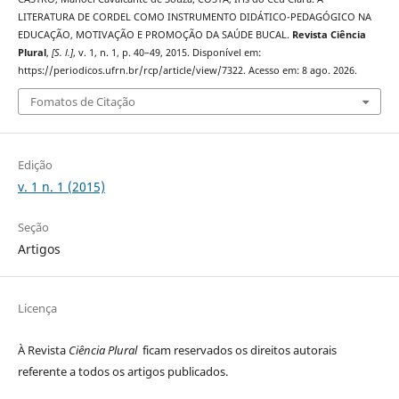
LITERATURA DE CORDEL COMO INSTRUMENTO DIDÁTICO-PEDAGÓGICO NA
EDUCAÇÃO, MOTIVAÇÃO E PROMOÇÃO DA SAÚDE BUCAL.
Revista Ciência
Plural
,
[S. l.]
, v. 1, n. 1, p. 40–49, 2015. Disponível em:
https://periodicos.ufrn.br/rcp/article/view/7322. Acesso em: 8 ago. 2026.
Fomatos de Citação
Edição
v. 1 n. 1 (2015)
Seção
Artigos
Licença
À Revista
Ciência Plural
ficam reservados os direitos autorais
referente a todos os artigos publicados.