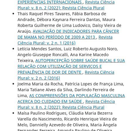
EXPERIÊNCIAS INTERNACIONAIS
,
Revista Ciência
Plural: v. 8 n. 2 (2022): Revista Ciência Plural
Thais Raquel Pires Tavares, Fábia Barbosa de
Andrade, Débora Kaynara Ferreira Dantas, Maura
Roberta Guilherme de Lima Ludovico, Daísy Vieira de
Araújo,
AVALIAÇÃO DE INDICADORES PARA CÂNCER
DE MAMA NO PERÍODO DE 2009 A 2013
,
Revista
Ciência Plural: v. 2 n. 1 (2016)
Letícia Mendes Santos, Luiz Roberto Augusto Noro,
Angelo Giuseppe Roncalli, Ana Karine Macedo
Teixeira,
AUTOPERCEPÇÃO SOBRE SAÚDE BUCAL E SUA
RELAÇÃO COM UTILIZAÇÃO DE SERVIÇOS E
PREVALÊNCIA DE DOR DE DENTE
,
Revista Ciência
Plural: v. 2 n. 2 (2016)
Joelma Maria da Rocha, Patrícia Lopes de França Lima,
Maria Tatiane Alves da Silva, Darlindo Ferreira de
Lima,
AS COMPREENSÕES DA POPULAÇÃO MASCULINA
ACERCA DO CUIDADO EM SAÚDE
,
Revista Ciência
Plural: v. 8 n. 2 (2022): Revista Ciência Plural
Maísa Paulino Rodrigues, Cláudia Maria Bezerra
Varella do Nascimento, Ricardo Henrique Vieira de
Melo, Dannielly Azevedo de Oliveira, Maria Ângela
Fernandes Ferreira, Amanda Paulino de Oliveira,