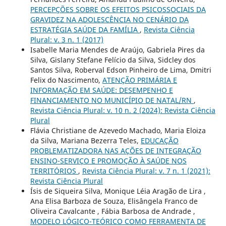
PERCEPÇÕES SOBRE OS EFEITOS PSICOSSOCIAIS DA
GRAVIDEZ NA ADOLESCÊNCIA NO CENÁRIO DA
ESTRATÉGIA SAÚDE DA FAMÍLIA
,
Revista Ciência
Plural: v. 3 n. 1 (2017)
Isabelle Maria Mendes de Araújo, Gabriela Pires da
Silva, Gislany Stefane Felício da Silva, Sidcley dos
Santos Silva, Roberval Edson Pinheiro de Lima, Dmitri
Felix do Nascimento,
ATENÇÃO PRIMÁRIA E
INFORMAÇÃO EM SAÚDE: DESEMPENHO E
FINANCIAMENTO NO MUNICÍPIO DE NATAL/RN
,
Revista Ciência Plural: v. 10 n. 2 (2024): Revista Ciência
Plural
Flávia Christiane de Azevedo Machado, Maria Eloiza
da Silva, Mariana Bezerra Teles,
EDUCAÇÃO
PROBLEMATIZADORA NAS AÇÕES DE INTEGRAÇÃO
ENSINO-SERVIÇO E PROMOÇÃO À SAÚDE NOS
TERRITÓRIOS
,
Revista Ciência Plural: v. 7 n. 1 (2021):
Revista Ciência Plural
Ísis de Siqueira Silva, Monique Léia Aragão de Lira ,
Ana Elisa Barboza de Souza, Elisângela Franco de
Oliveira Cavalcante , Fábia Barbosa de Andrade ,
MODELO LÓGICO-TEÓRICO COMO FERRAMENTA DE