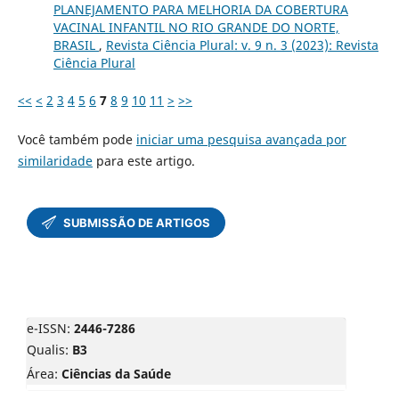
PLANEJAMENTO PARA MELHORIA DA COBERTURA
VACINAL INFANTIL NO RIO GRANDE DO NORTE,
BRASIL
,
Revista Ciência Plural: v. 9 n. 3 (2023): Revista
Ciência Plural
<<
<
2
3
4
5
6
7
8
9
10
11
>
>>
Você também pode
iniciar uma pesquisa avançada por
similaridade
para este artigo.
e-ISSN:
2446-7286
Qualis:
B3
Área:
Ciências da Saúde