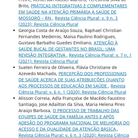
Brito,
PRÁTICAS INTEGRATIVAS E COMPLEMENTARES
EM SAÚDE NA ATENÇÃO PRIMÁRIA À SAÚDE DE
MOSSORÓ – RN
,
Revista Ciência Plural: v. 9 n. 3
(2023): Revista Ciência Plural
Georgia Costa de Araújo Souza, Raphael Christian
Fernandes Medeiros, Maísa Paulino Rodrigues,
Gustavo Barbalho Guedes Emiliano,
ATENÇÃO À
SAÚDE BUCAL DE GESTANTES NO BRASIL: UMA
REVISÃO INTEGRATIVA
,
Revista Ciência Plural: v. 7 n. 1
(2021): Revista Ciência Plural
Suelen Ferreira de Oliveira, Flávia Christiane de
Azevedo Machado,
PERCEPÇÃO DOS PROFISSIONAIS
DE SAÚDE ACERCA DE SUAS ATRIBUIÇÕES QUANTO
AOS PROCESSOS DE EDUCAÇÃO EM SAÚDE
,
Revista
Ciência Plural: v. 6 n. 1 (2020): Revista Ciência Plural
Alisson Correia, Adla Françoíse de Macêdo Faustino
Santiago, Jose Adailton da Silva, Maria Helena Pires
Araújo Barbosa,
O PROCESSO DE TRABALHO DAS
EQUIPES DE SAÚDE DA FAMÍLIA ANTES E APÓS
ADESÃO DO PROGRAMA NACIONAL DE MELHORIA DO
ACESSO E DA QUALIDADE DA ATENÇÃO BÁSICA
,
Revista Ciência Plural: v. 6 n. 3 (2020): Revista Ciência