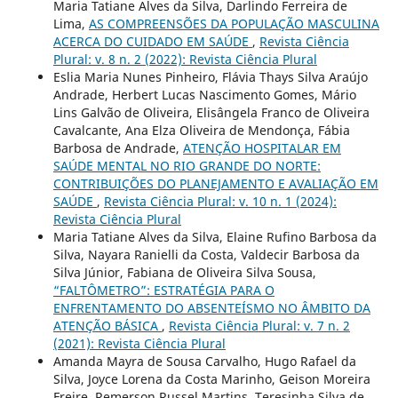
Maria Tatiane Alves da Silva, Darlindo Ferreira de
Lima,
AS COMPREENSÕES DA POPULAÇÃO MASCULINA
ACERCA DO CUIDADO EM SAÚDE
,
Revista Ciência
Plural: v. 8 n. 2 (2022): Revista Ciência Plural
Eslia Maria Nunes Pinheiro, Flávia Thays Silva Araújo
Andrade, Herbert Lucas Nascimento Gomes, Mário
Lins Galvão de Oliveira, Elisângela Franco de Oliveira
Cavalcante, Ana Elza Oliveira de Mendonça, Fábia
Barbosa de Andrade,
ATENÇÃO HOSPITALAR EM
SAÚDE MENTAL NO RIO GRANDE DO NORTE:
CONTRIBUIÇÕES DO PLANEJAMENTO E AVALIAÇÃO EM
SAÚDE
,
Revista Ciência Plural: v. 10 n. 1 (2024):
Revista Ciência Plural
Maria Tatiane Alves da Silva, Elaine Rufino Barbosa da
Silva, Nayara Ranielli da Costa, Valdecir Barbosa da
Silva Júnior, Fabiana de Oliveira Silva Sousa,
“FALTÔMETRO”: ESTRATÉGIA PARA O
ENFRENTAMENTO DO ABSENTEÍSMO NO ÂMBITO DA
ATENÇÃO BÁSICA
,
Revista Ciência Plural: v. 7 n. 2
(2021): Revista Ciência Plural
Amanda Mayra de Sousa Carvalho, Hugo Rafael da
Silva, Joyce Lorena da Costa Marinho, Geison Moreira
Freire, Remerson Russel Martins, Teresinha Silva de