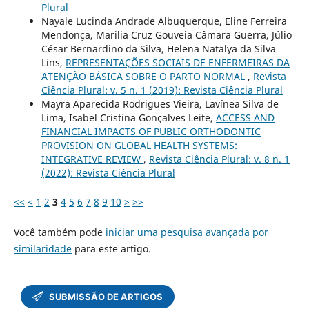
Plural
Nayale Lucinda Andrade Albuquerque, Eline Ferreira
Mendonça, Marilia Cruz Gouveia Câmara Guerra, Júlio
César Bernardino da Silva, Helena Natalya da Silva
Lins,
REPRESENTAÇÕES SOCIAIS DE ENFERMEIRAS DA
ATENÇÃO BÁSICA SOBRE O PARTO NORMAL
,
Revista
Ciência Plural: v. 5 n. 1 (2019): Revista Ciência Plural
Mayra Aparecida Rodrigues Vieira, Lavínea Silva de
Lima, Isabel Cristina Gonçalves Leite,
ACCESS AND
FINANCIAL IMPACTS OF PUBLIC ORTHODONTIC
PROVISION ON GLOBAL HEALTH SYSTEMS:
INTEGRATIVE REVIEW
,
Revista Ciência Plural: v. 8 n. 1
(2022): Revista Ciência Plural
<<
<
1
2
3
4
5
6
7
8
9
10
>
>>
Você também pode
iniciar uma pesquisa avançada por
similaridade
para este artigo.