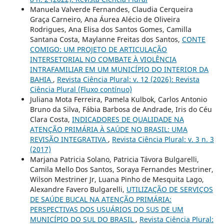
Manuela Valverde Fernandes, Claudia Cerqueira
Graça Carneiro, Ana Áurea Alécio de Oliveira
Rodrigues, Ana Elisa dos Santos Gomes, Camilla
Santana Costa, Maylanne Freitas dos Santos,
CONTE
COMIGO: UM PROJETO DE ARTICULAÇÃO
INTERSETORIAL NO COMBATE À VIOLÊNCIA
INTRAFAMILIAR EM UM MUNICÍPIO DO INTERIOR DA
BAHIA
,
Revista Ciência Plural: v. 12 (2026): Revista
Ciência Plural (Fluxo contínuo)
Juliana Mota Ferreira, Pamela Kulbok, Carlos Antonio
Bruno da Silva, Fábia Barbosa de Andrade, Iris do Céu
Clara Costa,
INDICADORES DE QUALIDADE NA
ATENÇÃO PRIMÁRIA À SAÚDE NO BRASIL: UMA
REVISÃO INTEGRATIVA
,
Revista Ciência Plural: v. 3 n. 3
(2017)
Marjana Patricia Solano, Patricia Távora Bulgarelli,
Camila Mello Dos Santos, Soraya Fernandes Mestriner,
Wilson Mestriner Jr, Luana Pinho de Mesquita Lago,
Alexandre Favero Bulgarelli,
UTILIZAÇÃO DE SERVIÇOS
DE SAÚDE BUCAL NA ATENÇÃO PRIMÁRIA:
PERSPECTIVAS DOS USUÁRIOS DO SUS DE UM
MUNICÍPIO DO SUL DO BRASIL
,
Revista Ciência Plural: