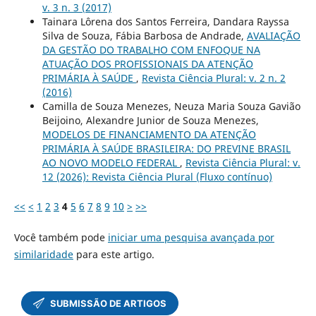
v. 3 n. 3 (2017)
Tainara Lôrena dos Santos Ferreira, Dandara Rayssa
Silva de Souza, Fábia Barbosa de Andrade,
AVALIAÇÃO
DA GESTÃO DO TRABALHO COM ENFOQUE NA
ATUAÇÃO DOS PROFISSIONAIS DA ATENÇÃO
PRIMÁRIA À SAÚDE
,
Revista Ciência Plural: v. 2 n. 2
(2016)
Camilla de Souza Menezes, Neuza Maria Souza Gavião
Beijoino, Alexandre Junior de Souza Menezes,
MODELOS DE FINANCIAMENTO DA ATENÇÃO
PRIMÁRIA À SAÚDE BRASILEIRA: DO PREVINE BRASIL
AO NOVO MODELO FEDERAL
,
Revista Ciência Plural: v.
12 (2026): Revista Ciência Plural (Fluxo contínuo)
<<
<
1
2
3
4
5
6
7
8
9
10
>
>>
Você também pode
iniciar uma pesquisa avançada por
similaridade
para este artigo.