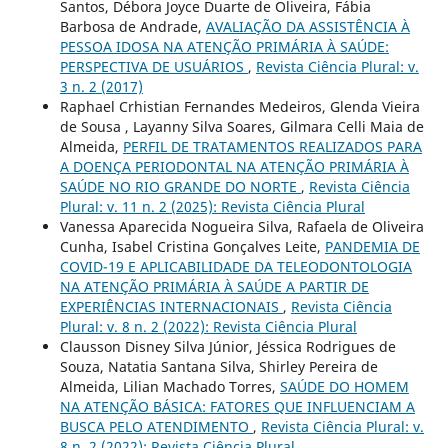
Santos, Débora Joyce Duarte de Oliveira, Fábia
Barbosa de Andrade,
AVALIAÇÃO DA ASSISTÊNCIA À
PESSOA IDOSA NA ATENÇÃO PRIMÁRIA À SAÚDE:
PERSPECTIVA DE USUÁRIOS
,
Revista Ciência Plural: v.
3 n. 2 (2017)
Raphael Crhistian Fernandes Medeiros, Glenda Vieira
de Sousa , Layanny Silva Soares, Gilmara Celli Maia de
Almeida,
PERFIL DE TRATAMENTOS REALIZADOS PARA
A DOENÇA PERIODONTAL NA ATENÇÃO PRIMÁRIA À
SAÚDE NO RIO GRANDE DO NORTE
,
Revista Ciência
Plural: v. 11 n. 2 (2025): Revista Ciência Plural
Vanessa Aparecida Nogueira Silva, Rafaela de Oliveira
Cunha, Isabel Cristina Gonçalves Leite,
PANDEMIA DE
COVID-19 E APLICABILIDADE DA TELEODONTOLOGIA
NA ATENÇÃO PRIMÁRIA À SAÚDE A PARTIR DE
EXPERIÊNCIAS INTERNACIONAIS
,
Revista Ciência
Plural: v. 8 n. 2 (2022): Revista Ciência Plural
Clausson Disney Silva Júnior, Jéssica Rodrigues de
Souza, Natatia Santana Silva, Shirley Pereira de
Almeida, Lilian Machado Torres,
SAÚDE DO HOMEM
NA ATENÇÃO BÁSICA: FATORES QUE INFLUENCIAM A
BUSCA PELO ATENDIMENTO
,
Revista Ciência Plural: v.
8 n. 2 (2022): Revista Ciência Plural