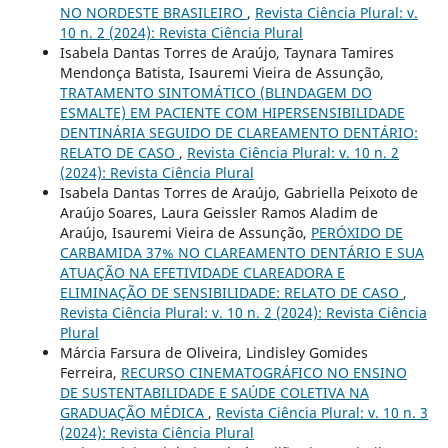
NO NORDESTE BRASILEIRO
,
Revista Ciência Plural: v.
10 n. 2 (2024): Revista Ciência Plural
Isabela Dantas Torres de Araújo, Taynara Tamires
Mendonça Batista, Isauremi Vieira de Assunção,
TRATAMENTO SINTOMÁTICO (BLINDAGEM DO
ESMALTE) EM PACIENTE COM HIPERSENSIBILIDADE
DENTINÁRIA SEGUIDO DE CLAREAMENTO DENTÁRIO:
RELATO DE CASO
,
Revista Ciência Plural: v. 10 n. 2
(2024): Revista Ciência Plural
Isabela Dantas Torres de Araújo, Gabriella Peixoto de
Araújo Soares, Laura Geissler Ramos Aladim de
Araújo, Isauremi Vieira de Assunção,
PERÓXIDO DE
CARBAMIDA 37% NO CLAREAMENTO DENTÁRIO E SUA
ATUAÇÃO NA EFETIVIDADE CLAREADORA E
ELIMINAÇÃO DE SENSIBILIDADE: RELATO DE CASO
,
Revista Ciência Plural: v. 10 n. 2 (2024): Revista Ciência
Plural
Márcia Farsura de Oliveira, Lindisley Gomides
Ferreira,
RECURSO CINEMATOGRÁFICO NO ENSINO
DE SUSTENTABILIDADE E SAÚDE COLETIVA NA
GRADUAÇÃO MÉDICA
,
Revista Ciência Plural: v. 10 n. 3
(2024): Revista Ciência Plural