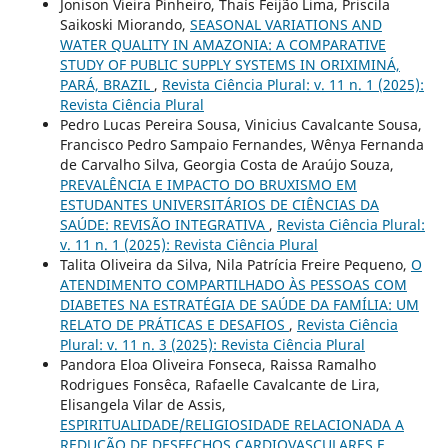
Jonison Vieira Pinheiro, Thaís Feijão Lima, Priscila
Saikoski Miorando,
SEASONAL VARIATIONS AND
WATER QUALITY IN AMAZONIA: A COMPARATIVE
STUDY OF PUBLIC SUPPLY SYSTEMS IN ORIXIMINÁ,
PARÁ, BRAZIL
,
Revista Ciência Plural: v. 11 n. 1 (2025):
Revista Ciência Plural
Pedro Lucas Pereira Sousa, Vinicius Cavalcante Sousa,
Francisco Pedro Sampaio Fernandes, Wênya Fernanda
de Carvalho Silva, Georgia Costa de Araújo Souza,
PREVALÊNCIA E IMPACTO DO BRUXISMO EM
ESTUDANTES UNIVERSITÁRIOS DE CIÊNCIAS DA
SAÚDE: REVISÃO INTEGRATIVA
,
Revista Ciência Plural:
v. 11 n. 1 (2025): Revista Ciência Plural
Talita Oliveira da Silva, Nila Patrícia Freire Pequeno,
O
ATENDIMENTO COMPARTILHADO ÀS PESSOAS COM
DIABETES NA ESTRATÉGIA DE SAÚDE DA FAMÍLIA: UM
RELATO DE PRÁTICAS E DESAFIOS
,
Revista Ciência
Plural: v. 11 n. 3 (2025): Revista Ciência Plural
Pandora Eloa Oliveira Fonseca, Raissa Ramalho
Rodrigues Fonsêca, Rafaelle Cavalcante de Lira,
Elisangela Vilar de Assis,
ESPIRITUALIDADE/RELIGIOSIDADE RELACIONADA A
REDUÇÃO DE DESFECHOS CARDIOVASCULARES E