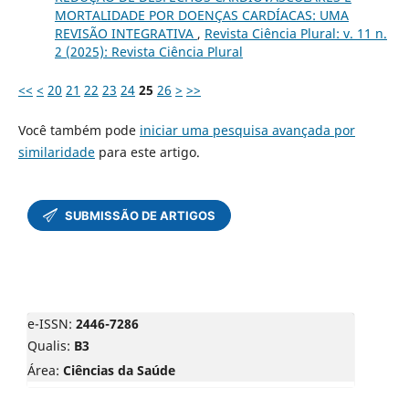
MORTALIDADE POR DOENÇAS CARDÍACAS: UMA
REVISÃO INTEGRATIVA
,
Revista Ciência Plural: v. 11 n.
2 (2025): Revista Ciência Plural
<<
<
20
21
22
23
24
25
26
>
>>
Você também pode
iniciar uma pesquisa avançada por
similaridade
para este artigo.
e-ISSN:
2446-7286
Qualis:
B3
Área:
Ciências da Saúde