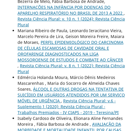
Bezerra de Melo, Fábia Barbosa de Andrade,
INTERNAÇÕES NA INFÂNCIA POR DOENÇAS DO
APARELHO RESPIRATÓRIO NO BRASIL DE 2013 A 2022
,
Revista Ciência Plural: v. 10 n. 1 (2024): Revista Ciência
Plural
Mariana Ribeiro de Paula, Leonardo Ieracitano Vieira,
Marcelo Pereira de Lira, Geison Moreira Freire, Maiara
de Moraes,
PERFIL EPIDEMIOLÓGICO DO CARCINOMA
DE CÉLULAS ESCAMOSAS DE CAVIDADE ORAL E
OROFARINGE DIAGNOSTICADOS NA LIGA
MOSSOROENSE DE ESTUDOS E COMBATE AO CÂNCER
,
Revista Ciência Plural: v. 8 n. 1 (2022): Revista Ciência
Plural
Edmércia Holanda Moura, Márcio Dênis Medeiros
Mascarenhas , Maria do Socorro de Almeida Chaves
Soares,
ÁLCOOL E OUTRAS DROGAS NA TENTATIVA DE
SUICÍDIO EM USUÁRIOS ATENDIDOS POR UM SERVIÇO
MÓVEL DE URGÊNCIA
,
Revista Ciência Plural: v.6 -
Suplemento 1 (2020): Revista Ciência Plural -
Trabalhos Premiados - IV CIAPS - 2019 - Teresina/PI
Isabely Cardoso de Oliveira, Elionara Aline Fernandes
Moreira , Fábia Barbosa de Andrade ,
AVALIAÇÃO DA
MORBIDADE E MORTALIDADE INFANTIL POR CAUSAS