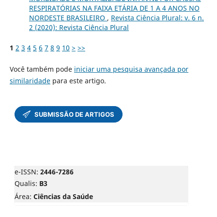
RESPIRATÓRIAS NA FAIXA ETÁRIA DE 1 A 4 ANOS NO
NORDESTE BRASILEIRO
,
Revista Ciência Plural: v. 6 n.
2 (2020): Revista Ciência Plural
1
2
3
4
5
6
7
8
9
10
>
>>
Você também pode
iniciar uma pesquisa avançada por
similaridade
para este artigo.
e-ISSN:
2446-7286
Qualis:
B3
Área:
Ciências da Saúde