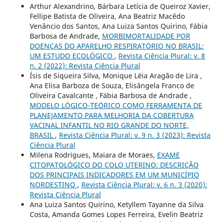
Arthur Alexandrino, Bárbara Letícia de Queiroz Xavier,
Fellipe Batista de Oliveira, Ana Beatriz Macêdo
Venâncio dos Santos, Ana Luiza Santos Quirino, Fábia
Barbosa de Andrade,
MORBIMORTALIDADE POR
DOENÇAS DO APARELHO RESPIRATÓRIO NO BRASIL:
UM ESTUDO ECOLÓGICO
,
Revista Ciência Plural: v. 8
n. 2 (2022): Revista Ciência Plural
Ísis de Siqueira Silva, Monique Léia Aragão de Lira ,
Ana Elisa Barboza de Souza, Elisângela Franco de
Oliveira Cavalcante , Fábia Barbosa de Andrade ,
MODELO LÓGICO-TEÓRICO COMO FERRAMENTA DE
PLANEJAMENTO PARA MELHORIA DA COBERTURA
VACINAL INFANTIL NO RIO GRANDE DO NORTE,
BRASIL
,
Revista Ciência Plural: v. 9 n. 3 (2023): Revista
Ciência Plural
Milena Rodrigues, Maiara de Moraes,
EXAME
CITOPATOLÓGICO DO COLO UTERINO: DESCRIÇÃO
DOS PRINCIPAIS INDICADORES EM UM MUNICÍPIO
NORDESTINO
,
Revista Ciência Plural: v. 6 n. 3 (2020):
Revista Ciência Plural
Ana Luiza Santos Quirino, Ketyllem Tayanne da Silva
Costa, Amanda Gomes Lopes Ferreira, Evelin Beatriz