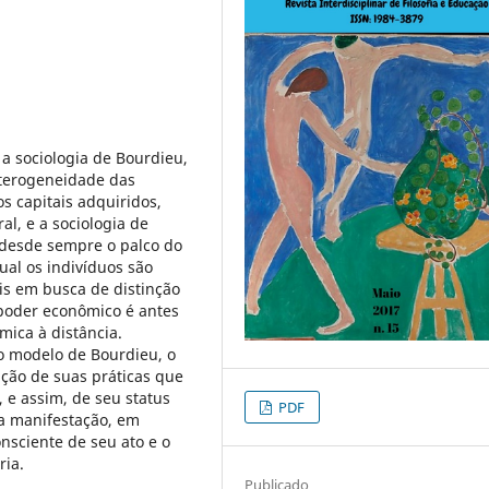
a sociologia de Bourdieu,
eterogeneidade das
os capitais adquiridos,
ral, e a sociologia de
é desde sempre o palco do
qual os indivíduos são
ais em busca de distinção
 poder econômico é antes
mica à distância.
o modelo de Bourdieu, o
ação de suas práticas que
 e assim, de seu status
PDF
sa manifestação, em
nsciente de seu ato e o
ria.
Publicado