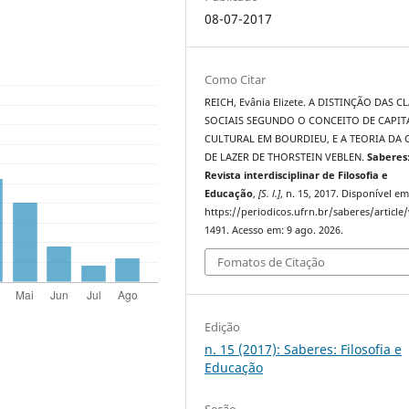
08-07-2017
Como Citar
REICH, Evânia Elizete. A DISTINÇÃO DAS C
SOCIAIS SEGUNDO O CONCEITO DE CAPIT
CULTURAL EM BOURDIEU, E A TEORIA DA 
DE LAZER DE THORSTEIN VEBLEN.
Saberes
Revista interdisciplinar de Filosofia e
Educação
,
[S. l.]
, n. 15, 2017. Disponível em
https://periodicos.ufrn.br/saberes/article
1491. Acesso em: 9 ago. 2026.
Fomatos de Citação
Edição
n. 15 (2017): Saberes: Filosofia e
Educação