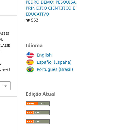
PEDRO DEMO: PESQUISA,
PRINCÍPIO CIENTÍFICO E
EDUCATIVO
552
LASSES
AL
Idioma
CLASSE
:
English
Español (España)
:
Português (Brasil)
/view/1
Edição Atual