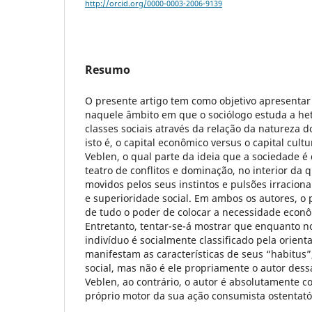
http://orcid.org/0000-0003-2006-9139
Resumo
O presente artigo tem como objetivo apresentar 
naquele âmbito em que o sociólogo estuda a h
classes sociais através da relação da natureza d
isto é, o capital econômico versus o capital cultu
Veblen, o qual parte da ideia que a sociedade 
teatro de conflitos e dominação, no interior da 
movidos pelos seus instintos e pulsões irracion
e superioridade social. Em ambos os autores, o
de tudo o poder de colocar a necessidade econô
Entretanto, tentar-se-á mostrar que enquanto n
indivíduo é socialmente classificado pela orient
manifestam as características de seus “habitus”,
social, mas não é ele propriamente o autor des
Veblen, ao contrário, o autor é absolutamente co
próprio motor da sua ação consumista ostentató