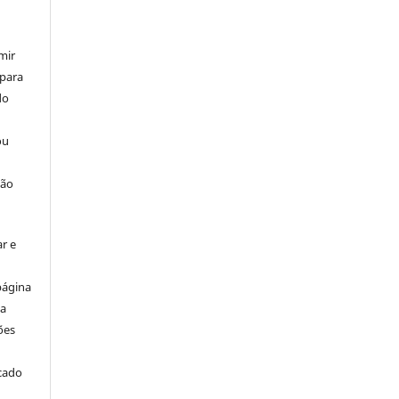
mir
 para
do
ou
ção
r e
página
ta
ões
icado