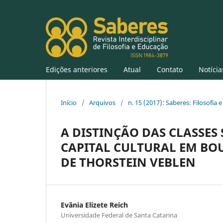
Edições anteriores
Atual
Contato
Notícia
Início
/
Arquivos
/
n. 15 (2017): Saberes: Filosofia
A DISTINÇÃO DAS CLASSES
CAPITAL CULTURAL EM BOUR
DE THORSTEIN VEBLEN
Evânia Elizete Reich
Universidade Federal de Santa Catarina