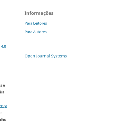
Informações
Para Leitores
Para Autores
 4.0
Open Journal Systems
:
s e
ira
ença
e
alho