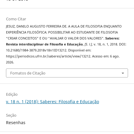
Como Citar
JESUZ, DANILO AUGUSTO FERREIRA DE. A AULA DE FILOSOFIA ENQUANTO
EXPERIÊNCIA FILOSÓFICA: POSSIBILITAR AO ESTUDANTE DE FILOSOFIA
“CRIAR CONCEITOS” E OU “AVALIAR O VALOR DOS VALORES”.
Saberes:
Revista interdisciplinar de Filosofia e Educação
,
[S. l.]
, v. 18, n. 1, 2018. DOI:
10.21680/1984-3879.2018v18n1ID13212. Disponível em:
https://periodicos.ufrn.br/saberes/article/view/13212. Acesso em: 6 ago.
2026.
Fomatos de Citação
Edição
v. 18 n. 1 (2018): Saberes: Filosofia e Educação
Seção
Resenhas