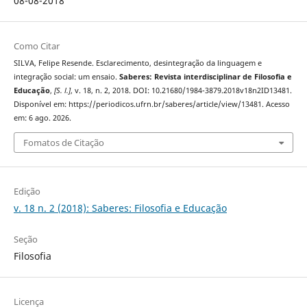
08-08-2018
Como Citar
SILVA, Felipe Resende. Esclarecimento, desintegração da linguagem e
integração social: um ensaio.
Saberes: Revista interdisciplinar de Filosofia e
Educação
,
[S. l.]
, v. 18, n. 2, 2018. DOI: 10.21680/1984-3879.2018v18n2ID13481.
Disponível em: https://periodicos.ufrn.br/saberes/article/view/13481. Acesso
em: 6 ago. 2026.
Fomatos de Citação
Edição
v. 18 n. 2 (2018): Saberes: Filosofia e Educação
Seção
Filosofia
Licença