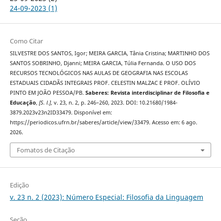
24-09-2023 (1)
Como Citar
SILVESTRE DOS SANTOS, Igor; MEIRA GARCIA, Tânia Cristina; MARTINHO DOS
SANTOS SOBRINHO, Djanni; MEIRA GARCIA, Túlia Fernanda. O USO DOS
RECURSOS TECNOLÓGICOS NAS AULAS DE GEOGRAFIA NAS ESCOLAS
ESTADUAIS CIDADÃS INTEGRAIS PROF. CELESTIN MALZAC E PROF. OLÍVIO
PINTO EM JOÃO PESSOA/PB.
Saberes: Revista interdisciplinar de Filosofia e
Educação
,
[S. l.]
, v. 23, n. 2, p. 246–260, 2023. DOI: 10.21680/1984-
3879.2023v23n2ID33479. Disponível em:
https://periodicos.ufrn.br/saberes/article/view/33479. Acesso em: 6 ago.
2026.
Fomatos de Citação
Edição
v. 23 n. 2 (2023): Número Especial: Filosofia da Linguagem
Seção