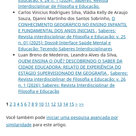
Educação: v. 24 n. 1 (2024): Saberes: Revista
Interdisciplinar de Filosofia e Educação.
Carlos Vinicius Rodrigues Silva, Vládia Kelly de Araujo
Souza, Djanni Martinho dos Santos Sobrinho,
O
CONHECIMENTO GEOGRÁFICO NO ENSINO INFANTIL
E FUNDAMENTAL DOS ANOS INICIAIS
,
Saberes:
Revista interdisciplinar de Filosofia e Educação: v. 25
n. 01 (2025): Dossiê Interface Saúde Mental e
Educação: Tecendo Saberes Interdisciplinares
Luan Breno de Medeiros, Leandra Alves da Silva,
QUEM ENSINA O QUÊ? DESCOBRINDO O SABER DA
CIDADE EDUCADORA: RELATO DE EXPERIÊNCIA DO
ESTÁGIO SUPERVISIONADO EM GEOGRAFIA
,
Saberes:
Revista interdisciplinar de Filosofia e Educação: v. 26
n. 1 (2026): Saberes: Revista Interdisciplinar de
Filosofia e Educação
1
2
3
4
5
6
7
8
9
10
11
12
13
14
15
>
>>
Você também pode
iniciar uma pesquisa avançada por
similaridade
para este artigo.