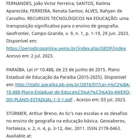
FERNANDES, João Victor Ferreira; SANTOS, Railma
Aparecida; FERREIRA, Renata Santos; ALVES, Rahyan de
Carvalho. RECURSOS TECNOLÓGICOS NA EDUCAÇÃO: uma
transposição significativa para o ensino de geografia.
Geofronter, Campo Grande, v. 9, n. 1, p. 1-19, 29 jun. 2023.
Disponível em:
https://periodicosonline.uems.br/index.php/GEOF/index
.
Acesso em: 2 jul. 2023.
PARAÍBA. Lei nº 10.488, de 23 de junho de 2015. Plano
Estadual de Educação da Paraíba (2015-2025). Disponível
em:
http://static.paraiba.pb.gov.br/2016/07/Lei-n%C2%BA-
10.488-Plano-Estadual-de-Educa%C3%A7%C3%A3o-ANEXO-
DO-PLANO-ESTADUAL-1-3-1.pdf
. Acesso em: 03 jul. 2023.
STÜRMER, Arthur Breno. As tic’s nas escolas e os desafios
no ensino de geografia na educação básica. Geosaberes,
Fortaleza, v. 2, n. 4, p. 3-12, dec. 2011. ISSN 2178-0463.
Available at: