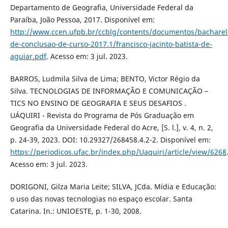
Departamento de Geografia, Universidade Federal da
Paraíba, João Pessoa, 2017. Disponível em:
http://www.ccen.ufpb.br/ccblg/contents/documentos/bacharel
de-conclusao-de-curso-2017.1/francisco-jacinto-batista-de-
aguiar.pdf
. Acesso em: 3 jul. 2023.
BARROS, Ludmila Silva de Lima; BENTO, Victor Régio da
Silva. TECNOLOGIAS DE INFORMAÇÃO E COMUNICAÇÃO –
TICS NO ENSINO DE GEOGRAFIA E SEUS DESAFIOS .
UÁQUIRI - Revista do Programa de Pós Graduação em
Geografia da Universidade Federal do Acre, [S. l.], v. 4, n. 2,
p. 24-39, 2023. DOI: 10.29327/268458.4.2-2. Disponível em:
https://periodicos.ufac.br/index.php/Uaquiri/article/view/6268
Acesso em: 3 jul. 2023.
DORIGONI, Gilza Maria Leite; SILVA, JCda. Mídia e Educação:
o uso das novas tecnologias no espaço escolar. Santa
Catarina. In.: UNIOESTE, p. 1-30, 2008.