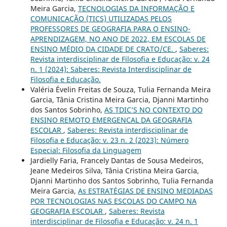
Meira Garcia,
TECNOLOGIAS DA INFORMAÇÃO E
COMUNICAÇÃO (TICS) UTILIZADAS PELOS
PROFESSORES DE GEOGRAFIA PARA O ENSINO-
APRENDIZAGEM, NO ANO DE 2022, EM ESCOLAS DE
ENSINO MÉDIO DA CIDADE DE CRATO/CE.
,
Saberes:
Revista interdisciplinar de Filosofia e Educação: v. 24
n. 1 (2024): Saberes: Revista Interdisciplinar de
Filosofia e Educação.
Valéria Évelin Freitas de Souza, Tulia Fernanda Meira
Garcia, Tânia Cristina Meira Garcia, Djanni Martinho
dos Santos Sobrinho,
AS TDIC’S NO CONTEXTO DO
ENSINO REMOTO EMERGENCAL DA GEOGRAFIA
ESCOLAR
,
Saberes: Revista interdisciplinar de
Filosofia e Educação: v. 23 n. 2 (2023): Número
Especial: Filosofia da Linguagem
Jardielly Faria, Francely Dantas de Sousa Medeiros,
Jeane Medeiros Silva, Tânia Cristina Meira Garcia,
Djanni Martinho dos Santos Sobrinho, Tulia Fernanda
Meira Garcia,
As ESTRATÉGIAS DE ENSINO MEDIADAS
POR TECNOLOGIAS NAS ESCOLAS DO CAMPO NA
GEOGRAFIA ESCOLAR
,
Saberes: Revista
interdisciplinar de Filosofia e Educação: v. 24 n. 1