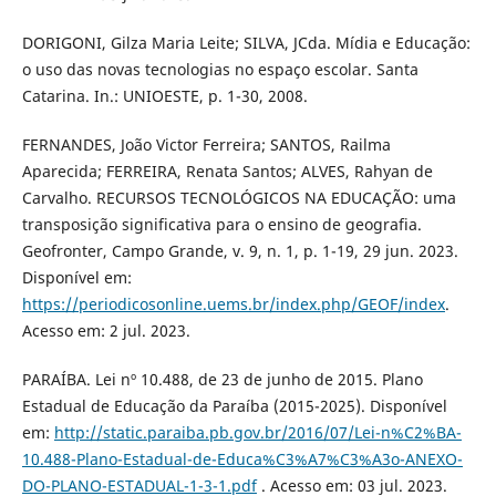
DORIGONI, Gilza Maria Leite; SILVA, JCda. Mídia e Educação:
o uso das novas tecnologias no espaço escolar. Santa
Catarina. In.: UNIOESTE, p. 1-30, 2008.
FERNANDES, João Victor Ferreira; SANTOS, Railma
Aparecida; FERREIRA, Renata Santos; ALVES, Rahyan de
Carvalho. RECURSOS TECNOLÓGICOS NA EDUCAÇÃO: uma
transposição significativa para o ensino de geografia.
Geofronter, Campo Grande, v. 9, n. 1, p. 1-19, 29 jun. 2023.
Disponível em:
https://periodicosonline.uems.br/index.php/GEOF/index
.
Acesso em: 2 jul. 2023.
PARAÍBA. Lei nº 10.488, de 23 de junho de 2015. Plano
Estadual de Educação da Paraíba (2015-2025). Disponível
em:
http://static.paraiba.pb.gov.br/2016/07/Lei-n%C2%BA-
10.488-Plano-Estadual-de-Educa%C3%A7%C3%A3o-ANEXO-
DO-PLANO-ESTADUAL-1-3-1.pdf
. Acesso em: 03 jul. 2023.