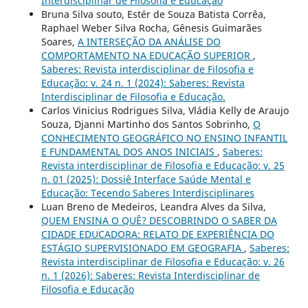
Interdisciplinar de Filosofia e Educação
Bruna Silva souto, Estér de Souza Batista Corrêa,
Raphael Weber Silva Rocha, Gênesis Guimarães
Soares,
A INTERSEÇÃO DA ANÁLISE DO
COMPORTAMENTO NA EDUCAÇÃO SUPERIOR
,
Saberes: Revista interdisciplinar de Filosofia e
Educação: v. 24 n. 1 (2024): Saberes: Revista
Interdisciplinar de Filosofia e Educação.
Carlos Vinicius Rodrigues Silva, Vládia Kelly de Araujo
Souza, Djanni Martinho dos Santos Sobrinho,
O
CONHECIMENTO GEOGRÁFICO NO ENSINO INFANTIL
E FUNDAMENTAL DOS ANOS INICIAIS
,
Saberes:
Revista interdisciplinar de Filosofia e Educação: v. 25
n. 01 (2025): Dossiê Interface Saúde Mental e
Educação: Tecendo Saberes Interdisciplinares
Luan Breno de Medeiros, Leandra Alves da Silva,
QUEM ENSINA O QUÊ? DESCOBRINDO O SABER DA
CIDADE EDUCADORA: RELATO DE EXPERIÊNCIA DO
ESTÁGIO SUPERVISIONADO EM GEOGRAFIA
,
Saberes:
Revista interdisciplinar de Filosofia e Educação: v. 26
n. 1 (2026): Saberes: Revista Interdisciplinar de
Filosofia e Educação