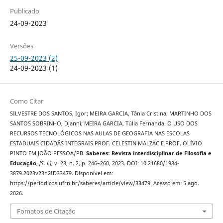
Publicado
24-09-2023
Versões
25-09-2023 (2)
24-09-2023 (1)
Como Citar
SILVESTRE DOS SANTOS, Igor; MEIRA GARCIA, Tânia Cristina; MARTINHO DOS
SANTOS SOBRINHO, Djanni; MEIRA GARCIA, Túlia Fernanda. O USO DOS
RECURSOS TECNOLÓGICOS NAS AULAS DE GEOGRAFIA NAS ESCOLAS
ESTADUAIS CIDADÃS INTEGRAIS PROF. CELESTIN MALZAC E PROF. OLÍVIO
PINTO EM JOÃO PESSOA/PB.
Saberes: Revista interdisciplinar de Filosofia e
Educação
,
[S. l.]
, v. 23, n. 2, p. 246–260, 2023. DOI: 10.21680/1984-
3879.2023v23n2ID33479. Disponível em:
https://periodicos.ufrn.br/saberes/article/view/33479. Acesso em: 5 ago.
2026.
Fomatos de Citação