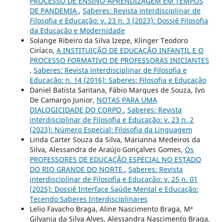
PROCESSO DE ENSINO-APRENDIZAGEM EM TEMPOS
DE PANDEMIA
,
Saberes: Revista interdisciplinar de
Filosofia e Educação: v. 23 n. 3 (2023): Dossiê Filosofia
da Educação e Modernidade
Solange Ribeiro da Silva Izepe, Klinger Teodoro
Ciríaco,
A INSTITUIÇÃO DE EDUCAÇÃO INFANTIL E O
PROCESSO FORMATIVO DE PROFESSORAS INICIANTES
,
Saberes: Revista interdisciplinar de Filosofia e
Educação: n. 14 (2016): Saberes: Filosofia e Educação
Daniel Batista Santana, Fábio Marques de Souza, Ivo
De Camargo Junior,
NOTAS PARA UMA
DIALOGICIDADE DO CORPO
,
Saberes: Revista
interdisciplinar de Filosofia e Educação: v. 23 n. 2
(2023): Número Especial: Filosofia da Linguagem
Linda Carter Souza da Silva, Marianna Medeiros da
Silva, Alessandra de Araújo Gonçalves Gomes,
Os
PROFESSORES DE EDUCAÇÃO ESPECIAL NO ESTADO
DO RIO GRANDE DO NORTE
,
Saberes: Revista
interdisciplinar de Filosofia e Educação: v. 25 n. 01
(2025): Dossiê Interface Saúde Mental e Educação:
Tecendo Saberes Interdisciplinares
Lelio Favacho Braga, Aline Nascimento Braga, Mª
Gilvania da Silva Alves, Alessandra Nascimento Braga,