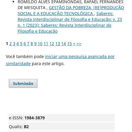
ROMILDO ALVES EPAMINONDAS, RAFAEL FERNANDES
DE MESQUITA ,
GESTÃO DA POBREZA, (RE)PRODUÇÃO
SOCIAL E A EDUCAÇÃO TECNOLÓGICA
,
Saberes:
Revista interdisciplinar de Filosofia e Educação: v. 23
n. 1 (2023): Saberes: Revista Interdisciplinar de
Filosofia e Educação
1
2
3
4
5
6
7
8
9
10
11
12
13
14
15
>
>>
Você também pode
iniciar uma pesquisa avançada por
similaridade
para este artigo.
Submissão
e-ISSN:
1984-3879
Qualis:
B2