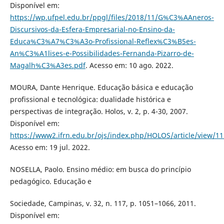
Disponível em:
https://wp.ufpel.edu.br/ppgl/files/2018/11/G%C3%AAneros-
Discursivos-da-Esfera-Empresarial-no-Ensino-da-
Educa%C3%A7%C3%A3o-Profissional-Reflex%C3%B5es-
An%C3%A1lises-e-Possibilidades-Fernanda-Pizarro-de-
Magalh%C3%A3es.pdf
. Acesso em: 10 ago. 2022.
MOURA, Dante Henrique. Educação básica e educação
profissional e tecnológica: dualidade histórica e
perspectivas de integração. Holos, v. 2, p. 4-30, 2007.
Disponível em:
https://www2.ifrn.edu.br/ojs/index.php/HOLOS/article/view/1
Acesso em: 19 jul. 2022.
NOSELLA, Paolo. Ensino médio: em busca do princípio
pedagógico. Educação e
Sociedade, Campinas, v. 32, n. 117, p. 1051–1066, 2011.
Disponível em: