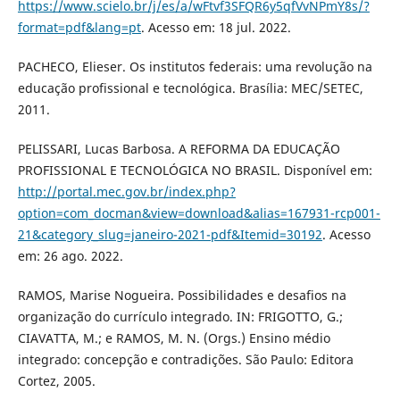
https://www.scielo.br/j/es/a/wFtvf3SFQR6y5qfVvNPmY8s/?
format=pdf&lang=pt
. Acesso em: 18 jul. 2022.
PACHECO, Elieser. Os institutos federais: uma revolução na
educação profissional e tecnológica. Brasília: MEC/SETEC,
2011.
PELISSARI, Lucas Barbosa. A REFORMA DA EDUCAÇÃO
PROFISSIONAL E TECNOLÓGICA NO BRASIL. Disponível em:
http://portal.mec.gov.br/index.php?
option=com_docman&view=download&alias=167931-rcp001-
21&category_slug=janeiro-2021-pdf&Itemid=30192
. Acesso
em: 26 ago. 2022.
RAMOS, Marise Nogueira. Possibilidades e desafios na
organização do currículo integrado. IN: FRIGOTTO, G.;
CIAVATTA, M.; e RAMOS, M. N. (Orgs.) Ensino médio
integrado: concepção e contradições. São Paulo: Editora
Cortez, 2005.