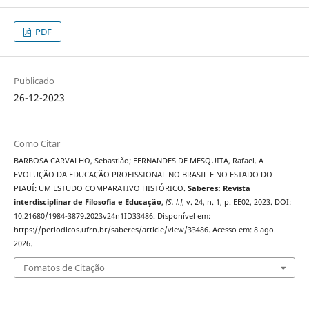
PDF
Publicado
26-12-2023
Como Citar
BARBOSA CARVALHO, Sebastião; FERNANDES DE MESQUITA, Rafael. A
EVOLUÇÃO DA EDUCAÇÃO PROFISSIONAL NO BRASIL E NO ESTADO DO
PIAUÍ: UM ESTUDO COMPARATIVO HISTÓRICO.
Saberes: Revista
interdisciplinar de Filosofia e Educação
,
[S. l.]
, v. 24, n. 1, p. EE02, 2023. DOI:
10.21680/1984-3879.2023v24n1ID33486. Disponível em:
https://periodicos.ufrn.br/saberes/article/view/33486. Acesso em: 8 ago.
2026.
Fomatos de Citação