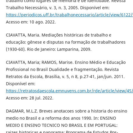
trabalho como lugares de memória e de identidade. Revista
Trabalho Necessário, v. 3, n. 3, 2005. Disponível em:
https://periodicos.uff.br/trabalhonecessario/article/view/6122
Acesso em: 10 ago. 2022.
CIAVATTA, Maria. Mediações históricas de trabalho e
educação: gênese e disputas na formação de trabalhadores
(1930-60). Rio de Janeiro: Lamparina, 2009.
CIAVATTA, Maria; RAMOS, Marise. Ensino Médio e Educação
Profissional no Brasil Dualidade e fragmentação. Revista
Retratos da Escola, Brasília, v. 5, n 8, p.27-41, jan/jun. 2011.
Disponível em:
https://retratosdaescola.emnuvens.com.br/rde/article/view/45
Acesso em: 28 jul. 2022.
DAGMAR, M.L.Z. Breves anotacoes sobre a historia do ensino
medio no Brasil e a reforma dos anos 1990. In: ENSINO
MEDIO E ENSINO TECNICO NO BRASIL E EM PORTUGAL:
raizes historicas e panorama; Programa de Estudos Pos-