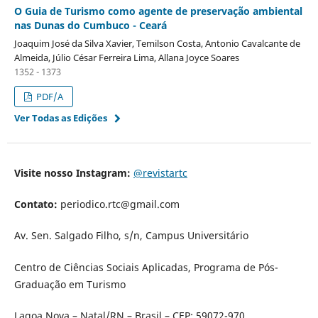
O Guia de Turismo como agente de preservação ambiental
nas Dunas do Cumbuco - Ceará
Joaquim José da Silva Xavier, Temilson Costa, Antonio Cavalcante de
Almeida, Júlio César Ferreira Lima, Allana Joyce Soares
1352 - 1373
PDF/A
Ver Todas as Edições
Visite nosso Instagram:
@revistartc
Contato:
periodico.rtc@gmail.com
Av. Sen. Salgado Filho, s/n, Campus Universitário
Centro de Ciências Sociais Aplicadas, Programa de Pós-
Graduação em Turismo
Lagoa Nova – Natal/RN – Brasil – CEP: 59072-970