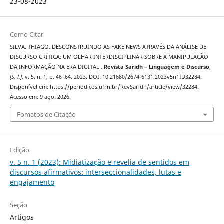
23-08-2023
Como Citar
SILVA, THIAGO. DESCONSTRUINDO AS FAKE NEWS ATRAVÉS DA ANÁLISE DE
DISCURSO CRÍTICA: UM OLHAR INTERDISCIPLINAR SOBRE A MANIPULAÇÃO
DA INFORMAÇÃO NA ERA DIGITAL .
Revista Saridh – Linguagem e Discurso
,
[S. l.]
, v. 5, n. 1, p. 46–64, 2023. DOI: 10.21680/2674-6131.2023v5n1ID32284.
Disponível em: https://periodicos.ufrn.br/RevSaridh/article/view/32284.
Acesso em: 9 ago. 2026.
Fomatos de Citação
Edição
v. 5 n. 1 (2023): Midiatização e revelia de sentidos em
discursos afirmativos: interseccionalidades, lutas e
engajamento
Seção
Artigos