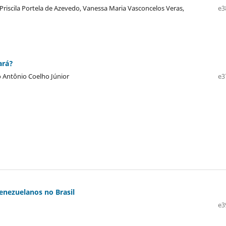
 Priscila Portela de Azevedo, Vanessa Maria Vasconcelos Veras,
e3
ará?
o Antônio Coelho Júnior
e3
Venezuelanos no Brasil
e3