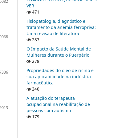
0082
VER
471
Fisiopatologia, diagnóstico e
tratamento da anemia ferropriva:
Uma revisão de literatura
0068
287
O Impacto da Saúde Mental de
Mulheres durante o Puerpério
278
Propriedades do óleo de rícino e
7336
sua aplicabilidade na indústria
farmacêutica
240
A atuação do terapeuta
ocupacional na reabilitação de
9013
pessoas com autismo
179