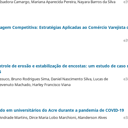
Isadora Camargo, Mariana Aparecida Pereira, Nayara Barros da Silva
e3
agem Competitiva: Estratégias Aplicadas ao Comércio Varejista 
e3
ntrole de erosão e estabilização de encostas: um estudo de caso 
G
suco, Bruno Rodrigues Sima, Daniel Nascimento Silva, Lucas de
e3
enevenuto Machado, Harley Francisco Viana
ado em universitários do Acre durante a pandemia de COVID-19
Andrade Martins, Dirce Maria Lobo Marchioni, Alanderson Alves
e3