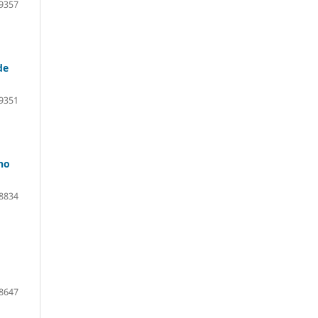
9357
de
9351
no
8834
8647