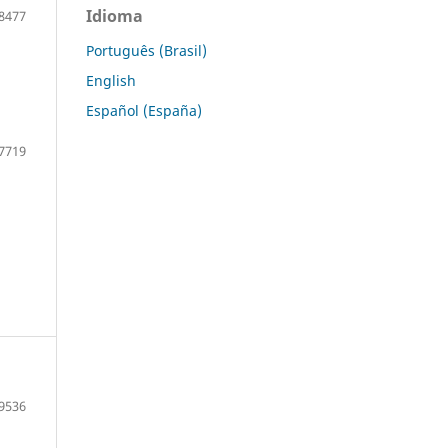
Idioma
8477
Português (Brasil)
English
Español (España)
7719
9536