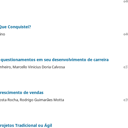
e4
Que Conquistei?
vino
e4
e questionamentos em seu desenvolvimento de carreira
nheiro, Marcello Vinicius Doria Calvosa
e3
crescimento de vendas
 Costa Rocha, Rodrigo Guimarães Motta
e3
ojetos Tradicional ou Ágil