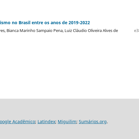
ismo no Brasil entre os anos de 2019-2022
ves, Bianca Marinho Sampaio Pena, Luiz Cláudio Oliveira Alves de
e3
oogle Acadêmico
;
Latindex
;
Miguilim
;
Sumários.org
.