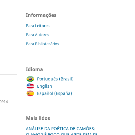
Informações
Para Leitores
Para Autores
Para Bibliotecários
Idioma
Português (Brasil)
English
Español (España)
0914
Mais lidos
ANÁLISE DA POÉTICA DE CAMÕES:
O AMOR É FOGO QUE ARDE SEM SE