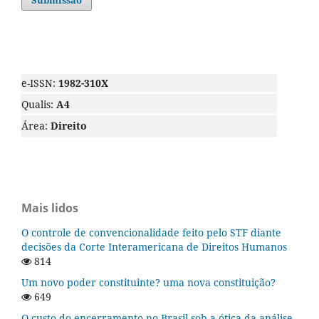
Submissão
e-ISSN:
1982-310X
Qualis:
A4
Área:
Direito
Mais lidos
O controle de convencionalidade feito pelo STF diante
decisões da Corte Interamericana de Direitos Humanos
814
Um novo poder constituinte? uma nova constituição?
649
O custo do encerramento no Brasil sob a ótica da análise