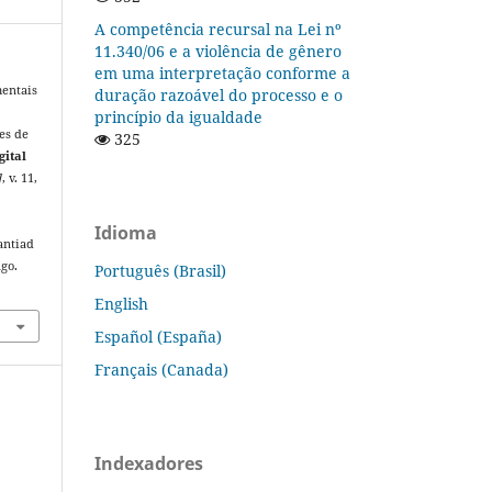
A competência recursal na Lei nº
11.340/06 e a violência de gênero
em uma interpretação conforme a
mentais
duração razoável do processo e o
princípio da igualdade
es de
325
gital
]
, v. 11,
Idioma
antiad
ago.
Português (Brasil)
English
Español (España)
Français (Canada)
Indexadores