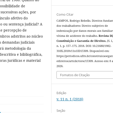
ossibilidade de
sucessivas ações, por
Como Citar
nculo afetivo do
CAMPOS, Rodrigo Rebello. Direitos funda
o ou sentença judicial? A
dos trabalhadores: Direito subjetivo de
 de percepção de
indenização por danos morais aos familiar
bros adstritos ao núcleo
vítima de acidente do trabalho.
Revista Di
Constituição e Garantia de Direitos
,
[S. l.
s demandas judiciais
n. 1, p. 157–175, 2018. DOI: 10.21680/1982-
erá metodologia da
310X.2018v11n1ID15309. Disponível em:
escritiva e bibliográfica,
https://periodicos.ufrn.br/constituicaoegar
obras jurídicas e material
edireitos/article/view/15309. Acesso em: 8 
2026.
Fomatos de Citação
Edição
v. 11 n. 1 (2018)
Seção