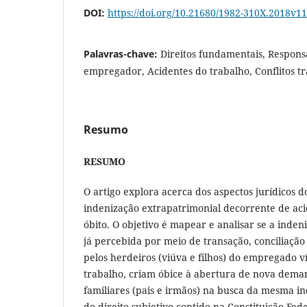
DOI:
https://doi.org/10.21680/1982-310X.2018v
Palavras-chave:
Direitos fundamentais, Responsa
empregador, Acidentes do trabalho, Conflitos tr
Resumo
RESUMO
O artigo explora acerca dos aspectos jurídicos 
indenização extrapatrimonial decorrente de ac
óbito. O objetivo é mapear e analisar se a inde
já percebida por meio de transação, conciliação 
pelos herdeiros (viúva e filhos) do empregado v
trabalho, criam óbice à abertura de nova dema
familiares (pais e irmãos) na busca da mesma i
do direito subjetivo contido na Constituição Fed