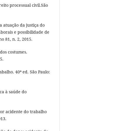
ito processual civil.São
a atuação da justiça do
aborais e possibilidade de
o 81, n. 2, 2015.
dos costumes.
5.
abalho. 40ª ed. São Paulo:
ica à saúde do
or acidente do trabalho
013.