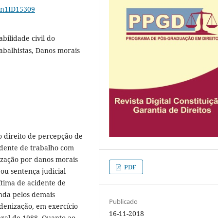
11n1ID15309
bilidade civil do
abalhistas, Danos morais
do direito de percepção de
idente de trabalho com
nização por danos morais
PDF
ou sentença judicial
ítima de acidente de
nda pelos demais
Publicado
ndenização, em exercício
16-11-2018
eral de 1988. Quanto ao