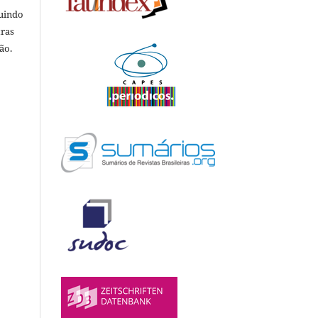
luindo
tras
ão.