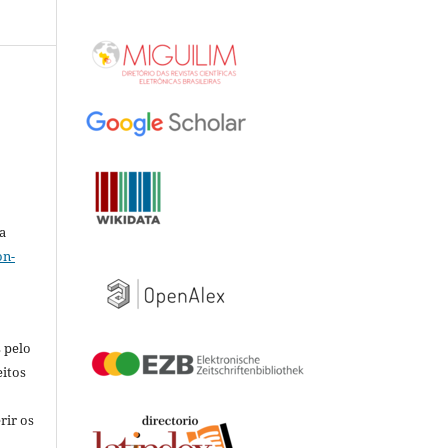
a
on-
 pelo
eitos
rir os