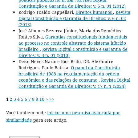
Constituição e Garantia de Direitos: v. 5 n. 01 (2012)
Rodrigo Toaldo Cappellari,
Direitos humanos
,
Revista
Digital Constituição e Garantia de Direitos: v. 6 n. 02
(2013)
José Albenes Bezerra Júnior, Maria dos Remédios
Fontes Silva,
Garantias constitucionais fundamentais
ao processo no controle abstrato do sistema híbrido
brasileiro
,
Revista Digital Constituição e Garantia de
Direitos: v. 3 n. 01 (2010)
Deise Neves Nazare Rios Brito, DR. Alexandre
Rodrigues, Paulo Batista,
O papel da Constituição
brasileira de 1988 na regulamentação da ordem
econômica e das relações de consumo
,
Revista Digital
Constituição e Garantia de Direitos: v. 17 n. 1 (2024)
1
2
3
4
5
6
7
8
9
10
>
>>
Você também pode
iniciar uma pesquisa avançada por
similaridade
para este artigo.