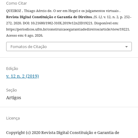
Como Citar
QUEIROZ , Thiago Aércio de. O ser em Hegel e os julgamentos virtuais .
Revista Digital Constituição e Garantia de Direitos
,
[S. l.]
, v. 12, n. 2, p. 252–
272, 2020. DOI: 10.21680/1982-310X.2019v12n2ID19221. Disponível em:
https://periodicos.ufrn.br/constituicaoegarantiadedireitos/article/view/19221.
Acesso em: 6 ago. 2026.
Fomatos de Citação
Edição
v. 12 n. 2 (2019)
Seção
Artigos
Licença
Copyright (c) 2020 Revista Digital Constituição e Garantia de