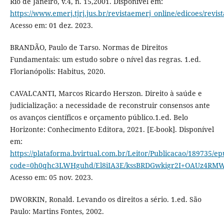
Rio de Janeiro, v.4, n. 15,2001. Disponível em:
https://www.emerj.tjrj.jus.br/revistaemerj_online/edicoes/revis
Acesso em: 01 dez. 2023.
BRANDÃO, Paulo de Tarso. Normas de Direitos
Fundamentais: um estudo sobre o nível das regras. 1.ed.
Florianópolis: Habitus, 2020.
CAVALCANTI, Marcos Ricardo Herszon. Direito à saúde e
judicialização: a necessidade de reconstruir consensos ante
os avanços científicos e orçamento público.1.ed. Belo
Horizonte: Conhecimento Editora, 2021. [E-book]. Disponível
em:
https://plataforma.bvirtual.com.br/Leitor/Publicacao/189735/ep
code=0h0qhc3LWHguhd/El8iIA3E/kssBRDGwkigr2I+OAUz4RM
Acesso em: 05 nov. 2023.
DWORKIN, Ronald. Levando os direitos a sério. 1.ed. São
Paulo: Martins Fontes, 2002.