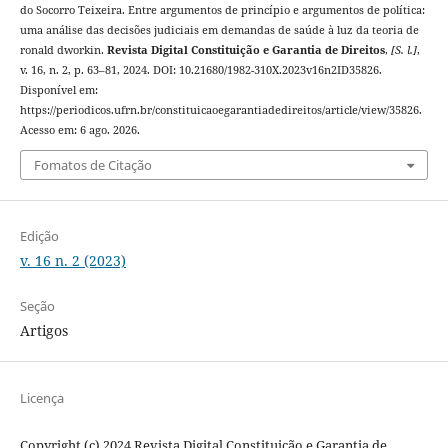
do Socorro Teixeira. Entre argumentos de princípio e argumentos de política:
uma análise das decisões judiciais em demandas de saúde à luz da teoria de
ronald dworkin.
Revista Digital Constituição e Garantia de Direitos
,
[S. l.]
,
v. 16, n. 2, p. 63–81, 2024. DOI: 10.21680/1982-310X.2023v16n2ID35826.
Disponível em:
https://periodicos.ufrn.br/constituicaoegarantiadedireitos/article/view/35826.
Acesso em: 6 ago. 2026.
Fomatos de Citação
Edição
v. 16 n. 2 (2023)
Seção
Artigos
Licença
Copyright (c) 2024 Revista Digital Constituição e Garantia de