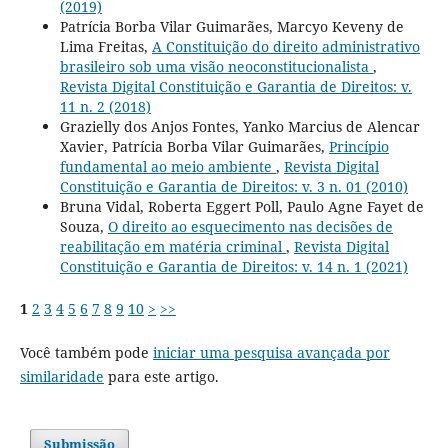
(2019)
Patrícia Borba Vilar Guimarães, Marcyo Keveny de
Lima Freitas,
A Constituição do direito administrativo
brasileiro sob uma visão neoconstitucionalista
,
Revista Digital Constituição e Garantia de Direitos: v.
11 n. 2 (2018)
Grazielly dos Anjos Fontes, Yanko Marcius de Alencar
Xavier, Patrícia Borba Vilar Guimarães,
Princípio
fundamental ao meio ambiente
,
Revista Digital
Constituição e Garantia de Direitos: v. 3 n. 01 (2010)
Bruna Vidal, Roberta Eggert Poll, Paulo Agne Fayet de
Souza,
O direito ao esquecimento nas decisões de
reabilitação em matéria criminal
,
Revista Digital
Constituição e Garantia de Direitos: v. 14 n. 1 (2021)
1
2
3
4
5
6
7
8
9
10
>
>>
Você também pode
iniciar uma pesquisa avançada por
similaridade
para este artigo.
Submissão