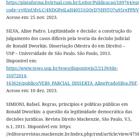
https://plataforma.bvirtual.com.br/Leitor/Publicacao/189764/ep
code=ryH/nUdvLC/4NDGPgiLaH40551GQrD7tH9TQ7u95rgPP
Acesso em: 25 nov. 2023.
SILVA, Aline Padro. Legitimidade e decisão: a construção do
julgamento dos casos difíceis pela teoria da decisão judicial
de Ronald Dworkin. Dissertação (Mestra do em Direito) –
USP – Universidade de São Paulo. São Paulo, 2013.
Disponível em:
https://www.teses.usp.br/teses/disponiveis/2/2139/tde-
31072014-
163626/publico/VERS_PARCIAL_DISSERTA_AlinePradoSilva.PDF
.
Acesso em: 10 dez. 2023.
SIMIONI, Rafael. Regras, princípios e políticas públicas em
Ronald Dworkin: a questão da legitimidade democrática das
decisões jurídicas. Revista Direito Mackenzie, São Paulo, V.5,
n.1, 2011. Disponível em: https:
//editorarevistas.mackenzie.br/index.php/rmd/article/view/4756