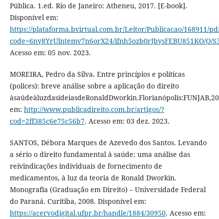
Pública. 1.ed. Rio de Janeiro: Atheneu, 2017. [E-book].
Disponível em:
https://plataforma.bvirtual.com.br/Leitor/Publicacao/168911/pd
code=6ny8YrUlntemv7n6orX24/ifnh5ozb0rJbysFEBU851KO/Q/
Acesso em: 05 nov. 2023.
MOREIRA, Pedro da Silva. Entre princípios e políticas
(polices): breve análise sobre a aplicação do direito
àsaúdeàluzdasideiasdeRonaldDworkin.Florianópolis:FUNJAB,20
em:
http://www.publicadireito.com.br/artigos/?
cod=2ff385c6e75c56b7
. Acesso em: 03 dez. 2023.
SANTOS, Débora Marques de Azevedo dos Santos. Levando
a sério o direito fundamental à saúde: uma análise das
reivindicações individuais de fornecimento de
medicamentos, à luz da teoria de Ronald Dworkin.
Monografia (Graduação em Direito) – Universidade Federal
do Paraná. Curitiba, 2008. Disponível em:
https://acervodigital.ufpr.br/handle/1884/30950
. Acesso em: