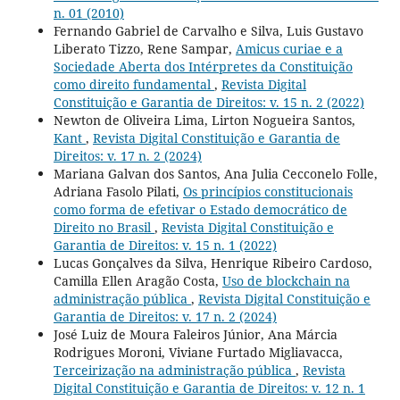
n. 01 (2010)
Fernando Gabriel de Carvalho e Silva, Luis Gustavo
Liberato Tizzo, Rene Sampar,
Amicus curiae e a
Sociedade Aberta dos Intérpretes da Constituição
como direito fundamental
,
Revista Digital
Constituição e Garantia de Direitos: v. 15 n. 2 (2022)
Newton de Oliveira Lima, Lirton Nogueira Santos,
Kant
,
Revista Digital Constituição e Garantia de
Direitos: v. 17 n. 2 (2024)
Mariana Galvan dos Santos, Ana Julia Cecconelo Folle,
Adriana Fasolo Pilati,
Os princípios constitucionais
como forma de efetivar o Estado democrático de
Direito no Brasil
,
Revista Digital Constituição e
Garantia de Direitos: v. 15 n. 1 (2022)
Lucas Gonçalves da Silva, Henrique Ribeiro Cardoso,
Camilla Ellen Aragão Costa,
Uso de blockchain na
administração pública
,
Revista Digital Constituição e
Garantia de Direitos: v. 17 n. 2 (2024)
José Luiz de Moura Faleiros Júnior, Ana Márcia
Rodrigues Moroni, Viviane Furtado Migliavacca,
Terceirização na administração pública
,
Revista
Digital Constituição e Garantia de Direitos: v. 12 n. 1