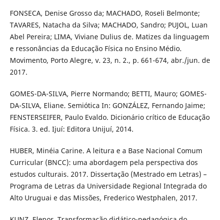
FONSECA, Denise Grosso da; MACHADO, Roseli Belmonte;
TAVARES, Natacha da Silva; MACHADO, Sandro; PUJOL, Luan
Abel Pereira; LIMA, Viviane Dulius de. Matizes da linguagem
e ressonâncias da Educação Física no Ensino Médio.
Movimento, Porto Alegre, v. 23, n. 2., p. 661-674, abr./jun. de
2017.
GOMES-DA-SILVA, Pierre Normando; BETTI, Mauro; GOMES-
DA-SILVA, Eliane. Semiótica In: GONZÁLEZ, Fernando Jaime;
FENSTERSEIFER, Paulo Evaldo. Dicionário crítico de Educação
Física. 3. ed. Ijuí: Editora Unijuí, 2014.
HUBER, Minéia Carine. A leitura e a Base Nacional Comum
Curricular (BNCC): uma abordagem pela perspectiva dos
estudos culturais. 2017. Dissertação (Mestrado em Letras) –
Programa de Letras da Universidade Regional Integrada do
Alto Uruguai e das Missões, Frederico Westphalen, 2017.
KUNZ, Elenor. Transformação didático-pedagógica do