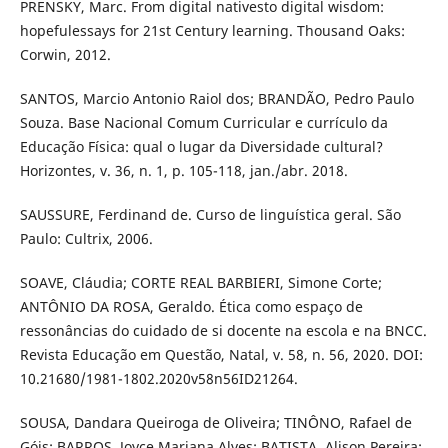
PRENSKY, Marc. From digital nativesto digital wisdom:
hopefulessays for 21st Century learning. Thousand Oaks:
Corwin, 2012.
SANTOS, Marcio Antonio Raiol dos; BRANDÃO, Pedro Paulo
Souza. Base Nacional Comum Curricular e currículo da
Educação Física: qual o lugar da Diversidade cultural?
Horizontes, v. 36, n. 1, p. 105-118, jan./abr. 2018.
SAUSSURE, Ferdinand de. Curso de linguística geral. São
Paulo: Cultrix, 2006.
SOAVE, Cláudia; CORTE REAL BARBIERI, Simone Corte;
ANTÔNIO DA ROSA, Geraldo. Ética como espaço de
ressonâncias do cuidado de si docente na escola e na BNCC.
Revista Educação em Questão, Natal, v. 58, n. 56, 2020. DOI:
10.21680/1981-1802.2020v58n56ID21264.
SOUSA, Dandara Queiroga de Oliveira; TINÔNO, Rafael de
Góis; BARROS, Joyce Mariana Alves; BATISTA, Alison Pereira;