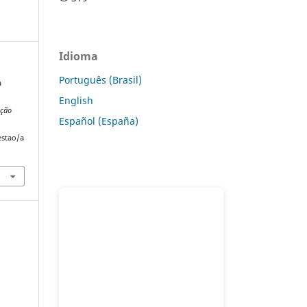
Idioma
Português (Brasil)
a
English
ação
Español (España)
estao/a