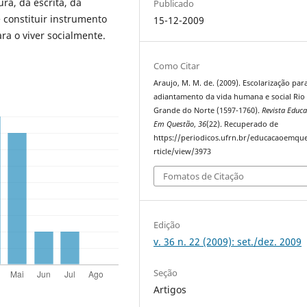
ra, da escrita, da
Publicado
e constituir instrumento
15-12-2009
ra o viver socialmente.
Como Citar
Araujo, M. M. de. (2009). Escolarização par
adiantamento da vida humana e social Rio
Grande do Norte (1597-1760).
Revista Educ
Em Questão
,
36
(22). Recuperado de
https://periodicos.ufrn.br/educacaoemqu
rticle/view/3973
Fomatos de Citação
Edição
v. 36 n. 22 (2009): set./dez. 2009
Seção
Artigos