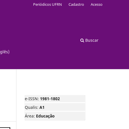
Periódicos UFRN
Cadastro
Acesso
Buscar
glês)
e-ISSN:
1981-1802
Qualis:
A1
Área:
Educação