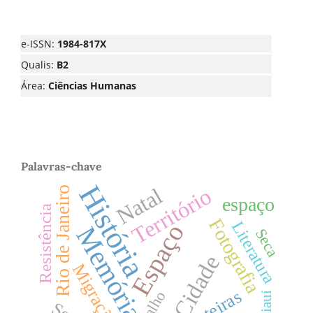
e-ISSN:
1984-817X
Qualis:
B2
Área:
Ciências Humanas
Palavras-chave
História
Natal
Território
Rio de Janeiro
espaço
Resistência
Fotografia
Literatura
Espaço
Memória
Seca
Cidade
Migração
Piauí