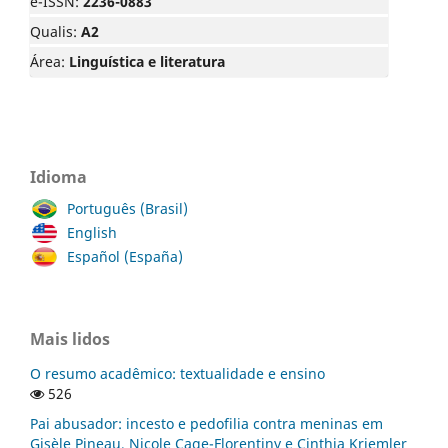
e-ISSN:
2236-0883
Qualis:
A2
Área:
Linguística e literatura
Idioma
Português (Brasil)
English
Español (España)
Mais lidos
O resumo acadêmico: textualidade e ensino
526
Pai abusador: incesto e pedofilia contra meninas em
Gisèle Pineau, Nicole Cage-Florentiny e Cinthia Kriemler