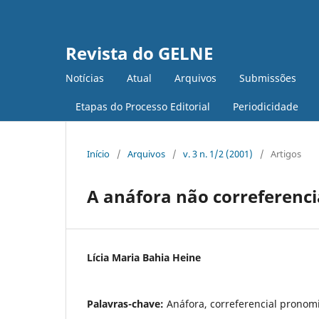
Revista do GELNE
Notícias
Atual
Arquivos
Submissões
Etapas do Processo Editorial
Periodicidade
Início
/
Arquivos
/
v. 3 n. 1/2 (2001)
/
Artigos
A anáfora não correferenc
Lícia Maria Bahia Heine
Palavras-chave:
Anáfora, correferencial pronomi