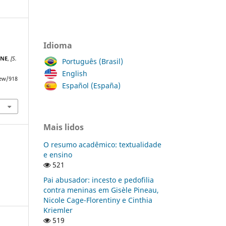
Idioma
LNE
,
[S.
Português (Brasil)
English
iew/918
Español (España)
Mais lidos
O resumo acadêmico: textualidade
e ensino
521
Pai abusador: incesto e pedofilia
contra meninas em Gisèle Pineau,
Nicole Cage-Florentiny e Cinthia
Kriemler
519