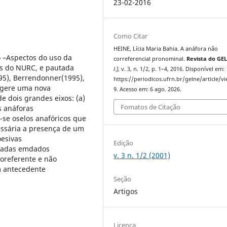
23-02-2016
Como Citar
HEINE, Lícia Maria Bahia. A anáfora não
o –Aspectos do uso da
correferencial pronominal.
Revista do GE
us do NURC, e pautada
l.]
, v. 3, n. 1/2, p. 1–4, 2016. Disponível em:
95), Berrendonner(1995),
https://periodicos.ufrn.br/gelne/article/v
sugere uma nova
9. Acesso em: 6 ago. 2026.
de dois grandes eixos: (a)
Fomatos de Citação
s anáforas
-se oselos anafóricos que
ssária a presença de um
oesivas
Edição
oiadas emdados
v. 3 n. 1/2 (2001)
oreferente e não
m antecedente
Seção
Artigos
Licença