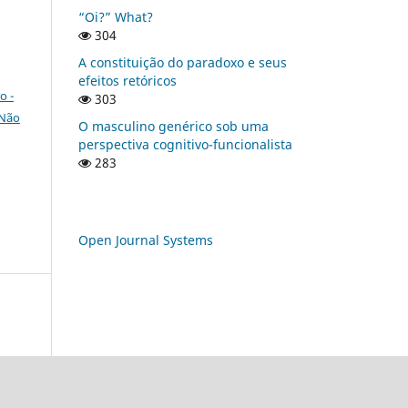
“Oi?” What?
304
A constituição do paradoxo e seus
efeitos retóricos
o -
303
 Não
O masculino genérico sob uma
perspectiva cognitivo-funcionalista
283
Open Journal Systems