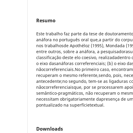
Resumo
Este trabalho faz parte da tese de doutorament
anáfora no português oral que,a partir do corp
nos trabalhosde Apothéloz (1995), Mondada (19
entre outros, sobre a anáfora, a pesquisadora
classificação deste elo coesivo, realizadadentro 
o eixo dasanáforas correferenciais; (b) o eixo da
nãocorreferenciais.No primeiro caso, encontram
recuperam o mesmo referente,sendo, pois, nece
antecedente;no segundo, tem-se as ligaduras c
nãocorreferenciaisque, por se processarem ap
semântico-pragmáticos, não recuperam o mesm
necessitam obrigatoriamente dapresença de u
pontualizado na superfícietextual.
Downloads