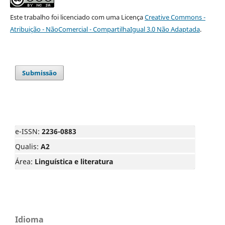
Este trabalho foi licenciado com uma Licença
Creative Commons -
Atribuição - NãoComercial - CompartilhaIgual 3.0 Não Adaptada
.
Submissão
e-ISSN:
2236-0883
Qualis:
A2
Área:
Linguística e literatura
Idioma