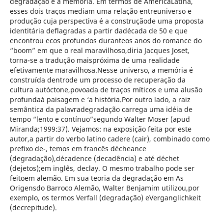
degradação e a memória. Em termos de AméricaLatina,
esses dois traços mediam uma relação entreuniverso e
produção cuja perspectiva é a construçãode uma proposta
identitária deflagradas a partir dadécada de 50 e que
encontrou ecos profundos duranteos anos do romance do
“boom” em que o real maravilhoso,diria Jacques Joset,
torna-se a tradução maispróxima de uma realidade
efetivamente maravilhosa.Nesse universo, a memória é
construída dentrode um processo de recuperação da
cultura autóctone,povoada de traços míticos e uma alusão
profundaà paisagem e ‘a história.Por outro lado, a raiz
semântica da palavradegradação carrega uma idéia de
tempo “lento e contínuo”segundo Walter Moser (apud
Miranda;1999:37). Vejamos: na exposição feita por este
autor,a partir do verbo latino cadere (cair), combinado como
prefixo de-, temos em francês décheance
(degradação),décadence (decadência) e até déchet
(dejetos);em inglês, declay. O mesmo trabalho pode ser
feitoem alemão. Em sua teoria da degradação em As
Origensdo Barroco Alemão, Walter Benjamim utilizou,por
exemplo, os termos Verfall (degradação) eVerganglichkeit
(decrepitude).