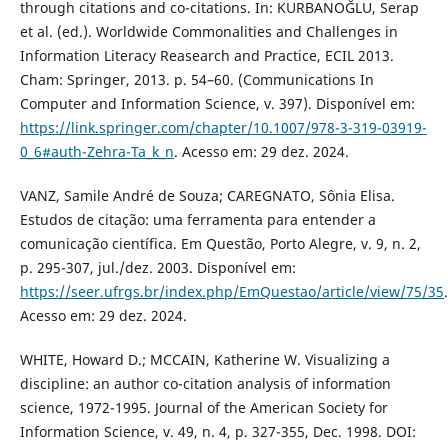
through citations and co-citations. In: KURBANOĞLU, Serap
et al. (ed.). Worldwide Commonalities and Challenges in
Information Literacy Reasearch and Practice, ECIL 2013.
Cham: Springer, 2013. p. 54–60. (Communications In
Computer and Information Science, v. 397). Disponível em:
https://link.springer.com/chapter/10.1007/978-3-319-03919-
0_6#auth-Zehra-Ta_k_n
. Acesso em: 29 dez. 2024.
VANZ, Samile André de Souza; CAREGNATO, Sônia Elisa.
Estudos de citação: uma ferramenta para entender a
comunicação científica. Em Questão, Porto Alegre, v. 9, n. 2,
p. 295-307, jul./dez. 2003. Disponível em:
https://seer.ufrgs.br/index.php/EmQuestao/article/view/75/35
.
Acesso em: 29 dez. 2024.
WHITE, Howard D.; MCCAIN, Katherine W. Visualizing a
discipline: an author co-citation analysis of information
science, 1972-1995. Journal of the American Society for
Information Science, v. 49, n. 4, p. 327-355, Dec. 1998. DOI: