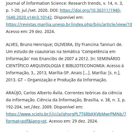
Journal of Information Science: Research trends, v. 14, n. 3,
p. 1-20, jul./set. 2020. DOI:
https://doi.org/10.36311/1940-
1640.2020.v14n3.10142
. Disponível em:
https://revistas.marilia.unesp.br/index.php/bjis/article/view/
Acesso em: 29 dez. 2024.
ALVES, Bruno Henrique; OLIVEIRA, Ely Francina Tannuri de.
Um estudo de coautorias na temática ‘Competência em
Informação’ nos Enancibs de 2007 a 2012. In: SEMINÁRIO
CIENTÍFICO ARQUIVOLOGIA E BIBLIOTECONOMIA: Acesso à
Informação, 3., 2013, Marília-SP. Anais [...]. Marília: [s. n.],
2013. GT – Organização e Produção da Informação.
ARAÚJO, Carlos Alberto Ávila. Correntes teóricas da ciência
da informação. Ciência da Informação, Brasília, v. 38, n. 3, p.
192-204, set./dez. 2009. Disponível em:
https://www.scielo.br/j/ci/a/qhsrgPL7T6RbKKVbMwrPMNb/?
format=pdf&lang=pt
. Acesso em: 29 dez. 2024.