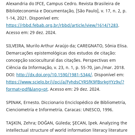
Alexandria do IFCE, Campus Cedro. Revista Brasileira de
Biblioteconomia e Documentação, [São Paulo], v. 17, n. 2, p.
1-14, 2021. Disponível em:
https://rbbd.febab.org.br/rbbd/article/view/1614/1283
.
Acesso em: 29 dez. 2024.
SILVEIRA, Murilo Arthur Araújo da; CAREGNATO, Sônia Elisa.
Demarcações epistemológicas dos estudos de citação:
concepção sociocultural das citações. Perspectivas em
Ciência da Informação, v. 23, n. 1, p. 55-70, jan./mar. 2018.
DOI:
http://dx.doi.org/10.1590/1981-5344/
. Disponível em:
https://www.scielo.br/j/pci/a/FyhdsCYR5fK9FBsrkgYYz9v/?
format=pdf&lang=pt
. Acesso em: 29 dez. 2024.
SPINAK, Ernesto. Diccionario Enciclopédico de Bibliometría,
Cienciometría e Informetría. Caracas: UNESCO, 1996.
TAŞKIN, Zehra; DOĞAN, Güleda; ŞECAN, Ipek. Analyzing the
intellectual structure of world information literacy literature