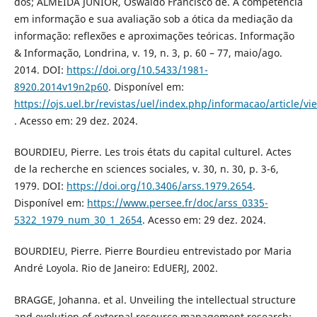
dos; ALMEIDA JUNIOR, Oswaldo Francisco de. A competência
em informação e sua avaliação sob a ótica da mediação da
informação: reflexões e aproximações teóricas. Informação
& Informação, Londrina, v. 19, n. 3, p. 60 – 77, maio/ago.
2014. DOI:
https://doi.org/10.5433/1981-
8920.2014v19n2p60
. Disponível em:
https://ojs.uel.br/revistas/uel/index.php/informacao/article/v
. Acesso em: 29 dez. 2024.
BOURDIEU, Pierre. Les trois états du capital culturel. Actes
de la recherche en sciences sociales, v. 30, n. 30, p. 3-6,
1979. DOI:
https://doi.org/10.3406/arss.1979.2654
.
Disponível em:
https://www.persee.fr/doc/arss_0335-
5322_1979_num_30_1_2654
. Acesso em: 29 dez. 2024.
BOURDIEU, Pierre. Pierre Bourdieu entrevistado por Maria
André Loyola. Rio de Janeiro: EdUERJ, 2002.
BRAGGE, Johanna. et al. Unveiling the intellectual structure
and evolution of external resource management research: