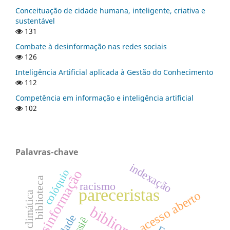
Conceituação de cidade humana, inteligente, criativa e
sustentável
131
Combate à desinformação nas redes sociais
126
Inteligência Artificial aplicada à Gestão do Conhecimento
112
Competência em informação e inteligência artificial
102
Palavras-chave
indexação
desinformação
colóquio
biblioteca
racismo
pareceristas
acesso aberto
crise climática
bibliometria
dossiê