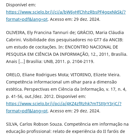
Disponível em:
https://www.scielo.br/j/ci/a/bW6yHfChhzRbsPF4gqxNkSk/?
format=pdf&lang=pt
. Acesso em: 29 dez. 2024.
OLIVEIRA, Ely Francina Tannuri de; GRÁCIO, Maria Cláudia
Cabrini. Visibilidade dos pesquisadores no GT7 da ANCIB:
um estudo de cocitações. In: ENCONTRO NACIONAL DE
PESQUISA EM CIÊNCIA DA INFORMAÇÃO, 12., 2011, Brasília.
Anais [...] Brasília: UNB, 2011. p. 2104-2119.
ORELO, Eliane Rodrigues Mota; VITORINO, Elizete Vieira.
Competência informacional um olhar para a dimensão
estética. Perspectivas em Ciência da Informação, v. 17, n. 4,
p. 41-56, out./dez. 2012. Disponível em:
https://www.scielo.br/j/pci/a/4KZ4zfRzhk7mTSttJrY3rjC/?
format=pdf&lang=pt
. Acesso em: 29 dez. 2024.
SILVA, Carlos Robson Souza. Competência em informação na
educação profissional: relato de experiência do II faróis de