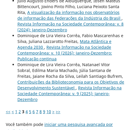
Julio Augusto Enders de Albuquerque, Ibsen Mateus
Bittencourt, Jovino Pinto Filho, Luciana Peixoto Santa
Rita,
A visualização da informação nos observatórios
de informação das Federações da Indústria do Brasil
,
Revista Informação na Sociedade Contemporânea: v. 8
(2024): Janeiro-Dezembro
Dominique de Lira Vieira Corrêa, Fabio Mascarenhas e
Silva, Juliana Lazzarotto Freitas,
Mata Atlântica e
Agenda 2030
,
Revista Informação na Sociedade
Contemporânea: v. 10 (2026): Janeiro-Dezembro:
Publicação continua
Dominique de Lira Vieira Corrêa, Natanael Vitor
Sobral, Edilma Maria Machado, Júlia Santana de
Freitas, Jaiane Rocha da Silva, Leilah Santiago Bufrem,
Contribuições da Biblioteconomia para os Objetivos de
Desenvolvimento Sustentável
,
Revista Informação na
Sociedade Contemporânea: v. 9 (2025): Janeiro-
Dezembro
<<
<
1
2
3
4
5
6
7
8
9
10
>
>>
Você também pode
iniciar uma pesquisa avançada por