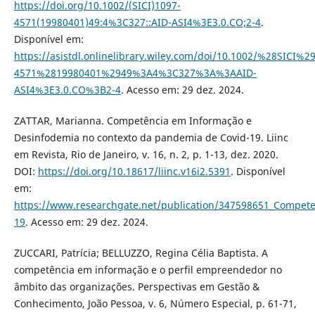
https://doi.org/10.1002/(SICI)1097-
4571(19980401)49:4%3C327::AID-ASI4%3E3.0.CO;2-4
.
Disponível em:
https://asistdl.onlinelibrary.wiley.com/doi/10.1002/%28SICI%2
4571%2819980401%2949%3A4%3C327%3A%3AAID-
ASI4%3E3.0.CO%3B2-4
. Acesso em: 29 dez. 2024.
ZATTAR, Marianna. Competência em Informação e
Desinfodemia no contexto da pandemia de Covid-19. Liinc
em Revista, Rio de Janeiro, v. 16, n. 2, p. 1-13, dez. 2020.
DOI:
https://doi.org/10.18617/liinc.v16i2.5391
. Disponível
em:
https://www.researchgate.net/publication/347598651_Compet
19
. Acesso em: 29 dez. 2024.
ZUCCARI, Patrícia; BELLUZZO, Regina Célia Baptista. A
competência em informação e o perfil empreendedor no
âmbito das organizações. Perspectivas em Gestão &
Conhecimento, João Pessoa, v. 6, Número Especial, p. 61-71,