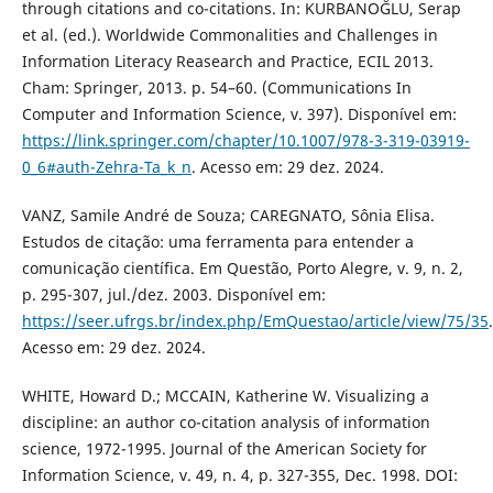
through citations and co-citations. In: KURBANOĞLU, Serap
et al. (ed.). Worldwide Commonalities and Challenges in
Information Literacy Reasearch and Practice, ECIL 2013.
Cham: Springer, 2013. p. 54–60. (Communications In
Computer and Information Science, v. 397). Disponível em:
https://link.springer.com/chapter/10.1007/978-3-319-03919-
0_6#auth-Zehra-Ta_k_n
. Acesso em: 29 dez. 2024.
VANZ, Samile André de Souza; CAREGNATO, Sônia Elisa.
Estudos de citação: uma ferramenta para entender a
comunicação científica. Em Questão, Porto Alegre, v. 9, n. 2,
p. 295-307, jul./dez. 2003. Disponível em:
https://seer.ufrgs.br/index.php/EmQuestao/article/view/75/35
.
Acesso em: 29 dez. 2024.
WHITE, Howard D.; MCCAIN, Katherine W. Visualizing a
discipline: an author co-citation analysis of information
science, 1972-1995. Journal of the American Society for
Information Science, v. 49, n. 4, p. 327-355, Dec. 1998. DOI: