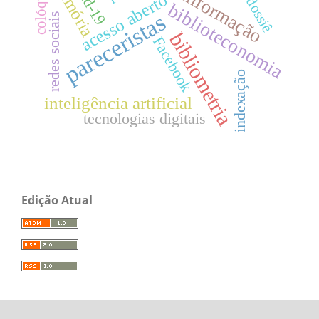
desinformação
memória
colóquio
acesso aberto
dossiê
biblioteconomia
pareceristas
redes sociais
bibliometria
Facebook
indexação
inteligência artificial
tecnologias digitais
Edição Atual