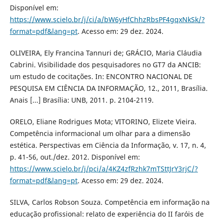
Disponível em:
https://www.scielo.br/j/ci/a/bW6yHfChhzRbsPF4gqxNkSk/?
format=pdf&lang=pt
. Acesso em: 29 dez. 2024.
OLIVEIRA, Ely Francina Tannuri de; GRÁCIO, Maria Cláudia
Cabrini. Visibilidade dos pesquisadores no GT7 da ANCIB:
um estudo de cocitações. In: ENCONTRO NACIONAL DE
PESQUISA EM CIÊNCIA DA INFORMAÇÃO, 12., 2011, Brasília.
Anais [...] Brasília: UNB, 2011. p. 2104-2119.
ORELO, Eliane Rodrigues Mota; VITORINO, Elizete Vieira.
Competência informacional um olhar para a dimensão
estética. Perspectivas em Ciência da Informação, v. 17, n. 4,
p. 41-56, out./dez. 2012. Disponível em:
https://www.scielo.br/j/pci/a/4KZ4zfRzhk7mTSttJrY3rjC/?
format=pdf&lang=pt
. Acesso em: 29 dez. 2024.
SILVA, Carlos Robson Souza. Competência em informação na
educação profissional: relato de experiência do II faróis de