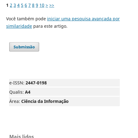
1
2
3
4
5
6
7
8
9
10
>
>>
Você também pode
iniciar uma pesquisa avançada por
similaridade
para este artigo.
Submissão
e-ISSN:
2447-0198
Qualis:
A4
Área:
Ciência da Informação
Mais lidos