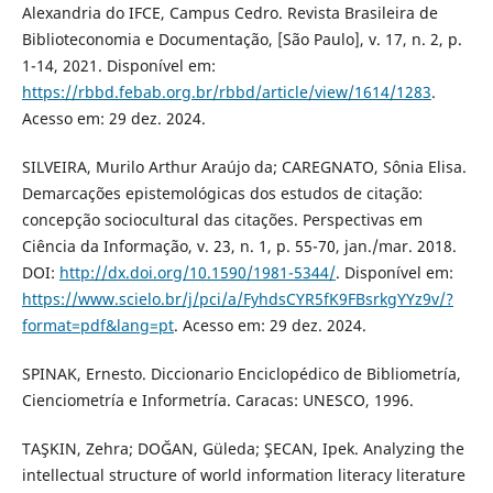
Alexandria do IFCE, Campus Cedro. Revista Brasileira de
Biblioteconomia e Documentação, [São Paulo], v. 17, n. 2, p.
1-14, 2021. Disponível em:
https://rbbd.febab.org.br/rbbd/article/view/1614/1283
.
Acesso em: 29 dez. 2024.
SILVEIRA, Murilo Arthur Araújo da; CAREGNATO, Sônia Elisa.
Demarcações epistemológicas dos estudos de citação:
concepção sociocultural das citações. Perspectivas em
Ciência da Informação, v. 23, n. 1, p. 55-70, jan./mar. 2018.
DOI:
http://dx.doi.org/10.1590/1981-5344/
. Disponível em:
https://www.scielo.br/j/pci/a/FyhdsCYR5fK9FBsrkgYYz9v/?
format=pdf&lang=pt
. Acesso em: 29 dez. 2024.
SPINAK, Ernesto. Diccionario Enciclopédico de Bibliometría,
Cienciometría e Informetría. Caracas: UNESCO, 1996.
TAŞKIN, Zehra; DOĞAN, Güleda; ŞECAN, Ipek. Analyzing the
intellectual structure of world information literacy literature