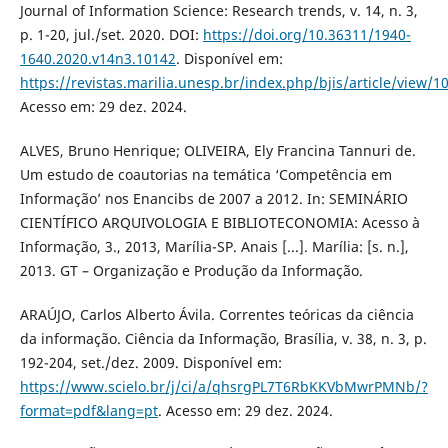
Journal of Information Science: Research trends, v. 14, n. 3,
p. 1-20, jul./set. 2020. DOI:
https://doi.org/10.36311/1940-
1640.2020.v14n3.10142
. Disponível em:
https://revistas.marilia.unesp.br/index.php/bjis/article/view/
Acesso em: 29 dez. 2024.
ALVES, Bruno Henrique; OLIVEIRA, Ely Francina Tannuri de.
Um estudo de coautorias na temática ‘Competência em
Informação’ nos Enancibs de 2007 a 2012. In: SEMINÁRIO
CIENTÍFICO ARQUIVOLOGIA E BIBLIOTECONOMIA: Acesso à
Informação, 3., 2013, Marília-SP. Anais [...]. Marília: [s. n.],
2013. GT – Organização e Produção da Informação.
ARAÚJO, Carlos Alberto Ávila. Correntes teóricas da ciência
da informação. Ciência da Informação, Brasília, v. 38, n. 3, p.
192-204, set./dez. 2009. Disponível em:
https://www.scielo.br/j/ci/a/qhsrgPL7T6RbKKVbMwrPMNb/?
format=pdf&lang=pt
. Acesso em: 29 dez. 2024.