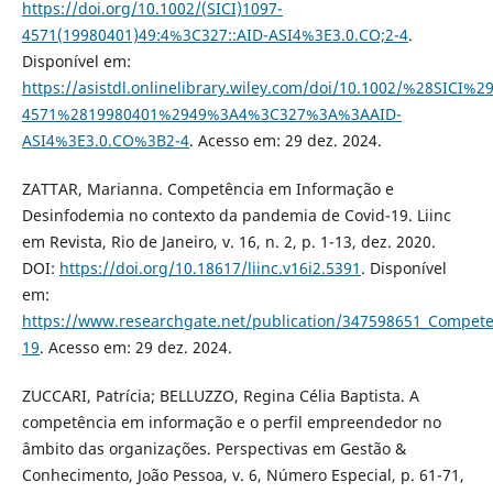
https://doi.org/10.1002/(SICI)1097-
4571(19980401)49:4%3C327::AID-ASI4%3E3.0.CO;2-4
.
Disponível em:
https://asistdl.onlinelibrary.wiley.com/doi/10.1002/%28SICI%2
4571%2819980401%2949%3A4%3C327%3A%3AAID-
ASI4%3E3.0.CO%3B2-4
. Acesso em: 29 dez. 2024.
ZATTAR, Marianna. Competência em Informação e
Desinfodemia no contexto da pandemia de Covid-19. Liinc
em Revista, Rio de Janeiro, v. 16, n. 2, p. 1-13, dez. 2020.
DOI:
https://doi.org/10.18617/liinc.v16i2.5391
. Disponível
em:
https://www.researchgate.net/publication/347598651_Compet
19
. Acesso em: 29 dez. 2024.
ZUCCARI, Patrícia; BELLUZZO, Regina Célia Baptista. A
competência em informação e o perfil empreendedor no
âmbito das organizações. Perspectivas em Gestão &
Conhecimento, João Pessoa, v. 6, Número Especial, p. 61-71,