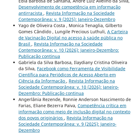
Édla Barbosa de Santana, André Luiz Avelino da Silva,
Desenvolvimento de competência em informação
antirracista
,
Revista Informação na Sociedade
Contemporânea: v. 9 (2025): Janeiro-Dezembro
Yago de Oliveira Costa , Monica Tenaglia, Gilberto
Gomes Cândido , Lungile Precious Luthuli,
A Carteira
de Vacinação Digital no acesso à saúde pública no
Brasil
,
Revista Informação na Sociedade
Contemporânea: v. 10 (2026): Janeiro-Dezembro:
Publicação continua
Gabriela da Silva Barbosa, Ilaydiany Cristina Oliveira
da Silva,
Facebook como Ferramenta de Visibilidade
Científica para Periódicos de Acesso Aberto em
Ciência da Informação
,
Revista Informação na
Sociedade Contemporânea: v. 10 (2026): Janeiro-
Dezembro: Publicação continua
Angerlânia Rezende, Ronnie Anderson Nascimento de
Farias, Eliane Bezerra Paiva,
Competência crítica em
informação como meio de inclusão digital no contexto
dos povos originários
,
Revista Informação na
Sociedade Contemporânea: v. 9 (2025): Janeiro-
Dezembro