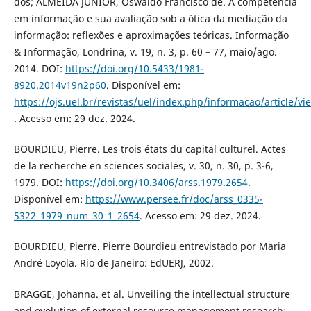
dos; ALMEIDA JUNIOR, Oswaldo Francisco de. A competência
em informação e sua avaliação sob a ótica da mediação da
informação: reflexões e aproximações teóricas. Informação
& Informação, Londrina, v. 19, n. 3, p. 60 – 77, maio/ago.
2014. DOI:
https://doi.org/10.5433/1981-
8920.2014v19n2p60
. Disponível em:
https://ojs.uel.br/revistas/uel/index.php/informacao/article/v
. Acesso em: 29 dez. 2024.
BOURDIEU, Pierre. Les trois états du capital culturel. Actes
de la recherche en sciences sociales, v. 30, n. 30, p. 3-6,
1979. DOI:
https://doi.org/10.3406/arss.1979.2654
.
Disponível em:
https://www.persee.fr/doc/arss_0335-
5322_1979_num_30_1_2654
. Acesso em: 29 dez. 2024.
BOURDIEU, Pierre. Pierre Bourdieu entrevistado por Maria
André Loyola. Rio de Janeiro: EdUERJ, 2002.
BRAGGE, Johanna. et al. Unveiling the intellectual structure
and evolution of external resource management research: