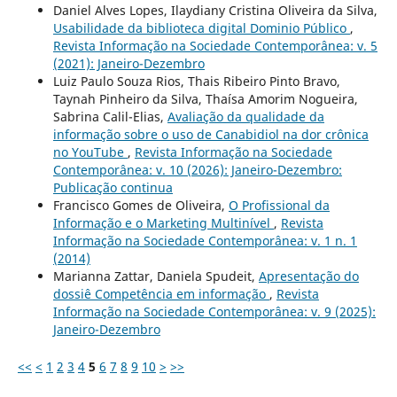
Daniel Alves Lopes, Ilaydiany Cristina Oliveira da Silva,
Usabilidade da biblioteca digital Dominio Público
,
Revista Informação na Sociedade Contemporânea: v. 5
(2021): Janeiro-Dezembro
Luiz Paulo Souza Rios, Thais Ribeiro Pinto Bravo,
Taynah Pinheiro da Silva, Thaísa Amorim Nogueira,
Sabrina Calil-Elias,
Avaliação da qualidade da
informação sobre o uso de Canabidiol na dor crônica
no YouTube
,
Revista Informação na Sociedade
Contemporânea: v. 10 (2026): Janeiro-Dezembro:
Publicação continua
Francisco Gomes de Oliveira,
O Profissional da
Informação e o Marketing Multinível
,
Revista
Informação na Sociedade Contemporânea: v. 1 n. 1
(2014)
Marianna Zattar, Daniela Spudeit,
Apresentação do
dossiê Competência em informação
,
Revista
Informação na Sociedade Contemporânea: v. 9 (2025):
Janeiro-Dezembro
<<
<
1
2
3
4
5
6
7
8
9
10
>
>>