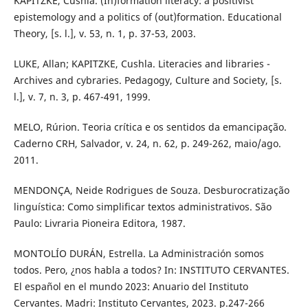
KAPITZKE, Cushla. (In)formation literacy: a positivist
epistemology and a politics of (out)formation. Educational
Theory, [s. l.], v. 53, n. 1, p. 37-53, 2003.
LUKE, Allan; KAPITZKE, Cushla. Literacies and libraries -
Archives and cybraries. Pedagogy, Culture and Society, [s.
l.], v. 7, n. 3, p. 467-491, 1999.
MELO, Rúrion. Teoria crítica e os sentidos da emancipação.
Caderno CRH, Salvador, v. 24, n. 62, p. 249-262, maio/ago.
2011.
MENDONÇA, Neide Rodrigues de Souza. Desburocratização
linguística: Como simplificar textos administrativos. São
Paulo: Livraria Pioneira Editora, 1987.
MONTOLÍO DURÁN, Estrella. La Administración somos
todos. Pero, ¿nos habla a todos? In: INSTITUTO CERVANTES.
El español en el mundo 2023: Anuario del Instituto
Cervantes. Madri: Instituto Cervantes, 2023. p.247-266