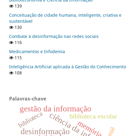
139
Conceituação de cidade humana, inteligente, criativa e
sustentável
130
Combate à desinformação nas redes sociais
116
Medicamentos e Infodemia
115
Inteligência Artificial aplicada à Gestão do Conhecimento
108
Palavras-chave
gestão da informação
biblioteca
ciência da informação
biblioteca escolar
memória
dossiê
desinformação