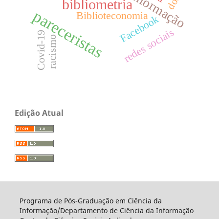
bibliometria
pareceristas
Biblioteconomia
Facebook
redes sociais
Covid-19
racismo
Edição Atual
Programa de Pós-Graduação em Ciência da
Informação/Departamento de Ciência da Informação