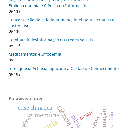
Biblioteconomia e Ciência da Informação
139
Conceituação de cidade humana, inteligente, criativa e
sustentável
130
Combate à desinformação nas redes sociais
116
Medicamentos e Infodemia
115
Inteligência Artificial aplicada à Gestão do Conhecimento
108
Palavras-chave
crise climática
dossiê
memória
Facebook
racismo