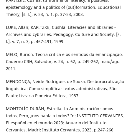
KAPITZKE, Cushla. (In)formation literacy: a positivist
epistemology and a politics of (out)formation. Educational
Theory, [s. l.], v. 53, n. 1, p. 37-53, 2003.
LUKE, Allan; KAPITZKE, Cushla. Literacies and libraries -
Archives and cybraries. Pedagogy, Culture and Society, [s.
l.], v. 7, n. 3, p. 467-491, 1999.
MELO, Rúrion. Teoria crítica e os sentidos da emancipação.
Caderno CRH, Salvador, v. 24, n. 62, p. 249-262, maio/ago.
2011.
MENDONÇA, Neide Rodrigues de Souza. Desburocratização
linguística: Como simplificar textos administrativos. São
Paulo: Livraria Pioneira Editora, 1987.
MONTOLÍO DURÁN, Estrella. La Administración somos
todos. Pero, ¿nos habla a todos? In: INSTITUTO CERVANTES.
El español en el mundo 2023: Anuario del Instituto
Cervantes. Madri: Instituto Cervantes, 2023. p.247-266