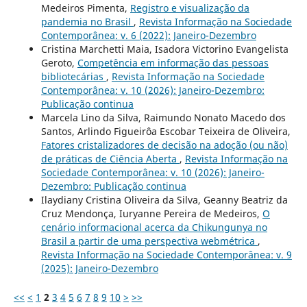
Medeiros Pimenta,
Registro e visualização da
pandemia no Brasil
,
Revista Informação na Sociedade
Contemporânea: v. 6 (2022): Janeiro-Dezembro
Cristina Marchetti Maia, Isadora Victorino Evangelista
Geroto,
Competência em informação das pessoas
bibliotecárias
,
Revista Informação na Sociedade
Contemporânea: v. 10 (2026): Janeiro-Dezembro:
Publicação continua
Marcela Lino da Silva, Raimundo Nonato Macedo dos
Santos, Arlindo Figueirôa Escobar Teixeira de Oliveira,
Fatores cristalizadores de decisão na adoção (ou não)
de práticas de Ciência Aberta
,
Revista Informação na
Sociedade Contemporânea: v. 10 (2026): Janeiro-
Dezembro: Publicação continua
Ilaydiany Cristina Oliveira da Silva, Geanny Beatriz da
Cruz Mendonça, Iuryanne Pereira de Medeiros,
O
cenário informacional acerca da Chikungunya no
Brasil a partir de uma perspectiva webmétrica
,
Revista Informação na Sociedade Contemporânea: v. 9
(2025): Janeiro-Dezembro
<<
<
1
2
3
4
5
6
7
8
9
10
>
>>