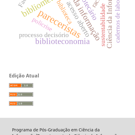
ciência da informação
Ciência da Informação
cadernos de laboratório
bibliotecário
bibliometria
biblioteca
acesso aberto
sustentabilidade
pareceristas
policrise
processo decisório
biblioteconomia
Edição Atual
Programa de Pós-Graduação em Ciência da