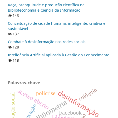
Raça, branquitude e produção científica na
Biblioteconomia e Ciência da Informação
143
Conceituação de cidade humana, inteligente, criativa e
sustentável
137
Combate à desinformação nas redes sociais
128
Inteligência Artificial aplicada à Gestão do Conhecimento
118
Palavras-chave
colóquio
acesso aberto
desinformação
policrise
inovação social
bibliometria
indexação
Facebook
biblioteca