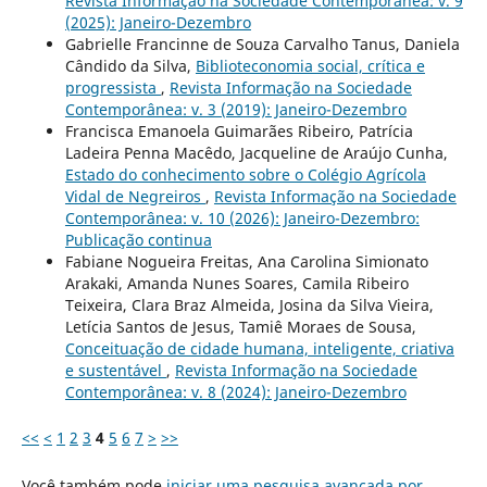
Revista Informação na Sociedade Contemporânea: v. 9
(2025): Janeiro-Dezembro
Gabrielle Francinne de Souza Carvalho Tanus, Daniela
Cândido da Silva,
Biblioteconomia social, crítica e
progressista
,
Revista Informação na Sociedade
Contemporânea: v. 3 (2019): Janeiro-Dezembro
Francisca Emanoela Guimarães Ribeiro, Patrícia
Ladeira Penna Macêdo, Jacqueline de Araújo Cunha,
Estado do conhecimento sobre o Colégio Agrícola
Vidal de Negreiros
,
Revista Informação na Sociedade
Contemporânea: v. 10 (2026): Janeiro-Dezembro:
Publicação continua
Fabiane Nogueira Freitas, Ana Carolina Simionato
Arakaki, Amanda Nunes Soares, Camila Ribeiro
Teixeira, Clara Braz Almeida, Josina da Silva Vieira,
Letícia Santos de Jesus, Tamiê Moraes de Sousa,
Conceituação de cidade humana, inteligente, criativa
e sustentável
,
Revista Informação na Sociedade
Contemporânea: v. 8 (2024): Janeiro-Dezembro
<<
<
1
2
3
4
5
6
7
>
>>
Você também pode
iniciar uma pesquisa avançada por