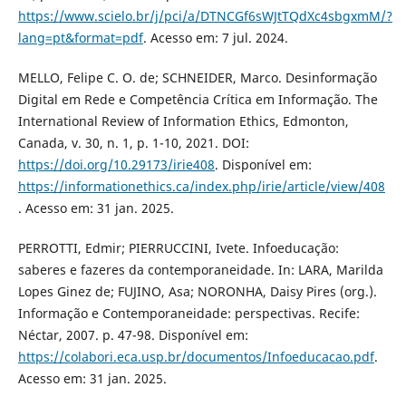
https://www.scielo.br/j/pci/a/DTNCGf6sWJtTQdXc4sbgxmM/?
lang=pt&format=pdf
. Acesso em: 7 jul. 2024.
MELLO, Felipe C. O. de; SCHNEIDER, Marco. Desinformação
Digital em Rede e Competência Crítica em Informação. The
International Review of Information Ethics, Edmonton,
Canada, v. 30, n. 1, p. 1-10, 2021. DOI:
https://doi.org/10.29173/irie408
. Disponível em:
https://informationethics.ca/index.php/irie/article/view/408
. Acesso em: 31 jan. 2025.
PERROTTI, Edmir; PIERRUCCINI, Ivete. Infoeducação:
saberes e fazeres da contemporaneidade. In: LARA, Marilda
Lopes Ginez de; FUJINO, Asa; NORONHA, Daisy Pires (org.).
Informação e Contemporaneidade: perspectivas. Recife:
Néctar, 2007. p. 47-98. Disponível em:
https://colabori.eca.usp.br/documentos/Infoeducacao.pdf
.
Acesso em: 31 jan. 2025.