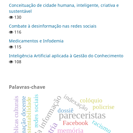
Conceituação de cidade humana, inteligente, criativa e
sustentável
130
Combate à desinformação nas redes sociais
116
Medicamentos e Infodemia
115
Inteligência Artificial aplicada à Gestão do Conhecimento
108
Palavras-chave
indexação
gestão da informação
redes sociais
políticas públicas culturais
formação docente
sustentabilidade
colóquio
policrise
dossiê
pareceristas
racismo
Facebook
memória