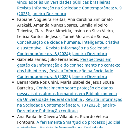
vinculados às universidades públicas brasileiras
,
Revista Informação na Sociedade Contemporânea: v. 9
(2025): Janeiro-Dezembro
Fabiane Nogueira Freitas, Ana Carolina Simionato
Arakaki, Amanda Nunes Soares, Camila Ribeiro
Teixeira, Clara Braz Almeida, Josina da Silva Vieira,
Letícia Santos de Jesus, Tamiê Moraes de Sousa,
Conceituação de cidade humana, inteligente, criativa
e sustentável
,
Revista Informação na Sociedade
Contemporânea: v. 8 (2024): Janeiro-Dezembro
Gabriela Farias, Júlio Fernandes,
Perspectivas em
gestão da Informação e do conhecimento no contexto
das bibliotecas
,
Revista Informação na Sociedade
Contemporânea: v. 6 (2022): Janeiro-Dezembro
Bernardete Ros Chini, Maria Isabel de Jesus Sousa
Barreira ,
Conhecimento sobre proteção de dados
pessoais dos alunos formandos em Biblioteconomia
da Universidade Federal da Bahia
,
Revista Informação
na Sociedade Contemporânea: v. 10 (2026): Janeiro-
Dezembro: Publicação continua
Ana Paula de Oliveira Villalobos, Ricardo Veloso
Fontoura,
A ferramenta SmartJud do processo judicial
eletrônico
,
Revista Informação na Sociedade