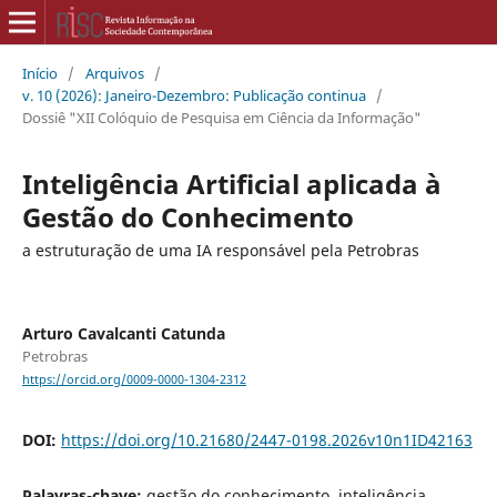
Início
/
Arquivos
/
v. 10 (2026): Janeiro-Dezembro: Publicação continua
/
Dossiê "XII Colóquio de Pesquisa em Ciência da Informação"
Inteligência Artificial aplicada à
Gestão do Conhecimento
a estruturação de uma IA responsável pela Petrobras
Arturo Cavalcanti Catunda
Petrobras
https://orcid.org/0009-0000-1304-2312
DOI:
https://doi.org/10.21680/2447-0198.2026v10n1ID42163
Palavras-chave:
gestão do conhecimento, inteligência