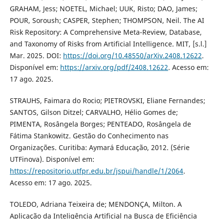
GRAHAM, Jess; NOETEL, Michael; UUK, Risto; DAO, James;
POUR, Soroush; CASPER, Stephen; THOMPSON, Neil. The AI
Risk Repository: A Comprehensive Meta-Review, Database,
and Taxonomy of Risks from Artificial Intelligence. MIT, [s.l.]
Mar. 2025. DOI:
https://doi.org/10.48550/arXiv.2408.12622
.
Disponível em:
https://arxiv.org/pdf/2408.12622
. Acesso em:
17 ago. 2025.
STRAUHS, Faimara do Rocio; PIETROVSKI, Eliane Fernandes;
SANTOS, Gilson Ditzel; CARVALHO, Hélio Gomes de;
PIMENTA, Rosângela Borges; PENTEADO, Rosângela de
Fátima Stankowitz. Gestão do Conhecimento nas
Organizações. Curitiba: Aymará Educação, 2012. (Série
UTFinova). Disponível em:
https://repositorio.utfpr.edu.br/jspui/handle/1/2064
.
Acesso em: 17 ago. 2025.
TOLEDO, Adriana Teixeira de; MENDONÇA, Milton. A
Aplicação da Inteligência Artificial na Busca de Eficiência