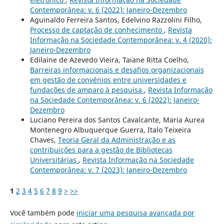
Contemporânea: v. 6 (2022): Janeiro-Dezembro
Aguinaldo Ferreira Santos, Edelvino Razzolini Filho,
Processo de captação de conhecimento
,
Revista
Informação na Sociedade Contemporânea: v. 4 (2020):
Janeiro-Dezembro
Edilaine de Azevedo Vieira, Taiane Ritta Coelho,
Barreiras informacionais e desafios organizacionais
em gestão de convênios entre universidades e
fundações de amparo à pesquisa
,
Revista Informação
na Sociedade Contemporânea: v. 6 (2022): Janeiro-
Dezembro
Luciano Pereira dos Santos Cavalcante, Maria Aurea
Montenegro Albuquerque Guerra, Italo Teixeira
Chaves,
Teoria Geral da Administração e as
contribuições para a gestão de Bibliotecas
Universitárias
,
Revista Informação na Sociedade
Contemporânea: v. 7 (2023): Janeiro-Dezembro
1
2
3
4
5
6
7
8
9
>
>>
Você também pode
iniciar uma pesquisa avançada por