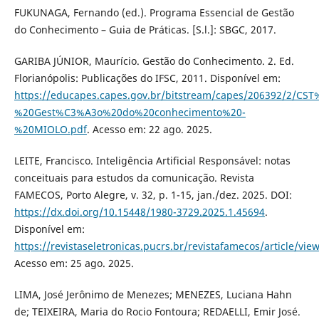
FUKUNAGA, Fernando (ed.). Programa Essencial de Gestão
do Conhecimento – Guia de Práticas. [S.l.]: SBGC, 2017.
GARIBA JÚNIOR, Maurício. Gestão do Conhecimento. 2. Ed.
Florianópolis: Publicações do IFSC, 2011. Disponível em:
https://educapes.capes.gov.br/bitstream/capes/206392/2/CS
%20Gest%C3%A3o%20do%20conhecimento%20-
%20MIOLO.pdf
. Acesso em: 22 ago. 2025.
LEITE, Francisco. Inteligência Artificial Responsável: notas
conceituais para estudos da comunicação. Revista
FAMECOS, Porto Alegre, v. 32, p. 1-15, jan./dez. 2025. DOI:
https://dx.doi.org/10.15448/1980-3729.2025.1.45694
.
Disponível em:
https://revistaseletronicas.pucrs.br/revistafamecos/article/vi
Acesso em: 25 ago. 2025.
LIMA, José Jerônimo de Menezes; MENEZES, Luciana Hahn
de; TEIXEIRA, Maria do Rocio Fontoura; REDAELLI, Emir José.