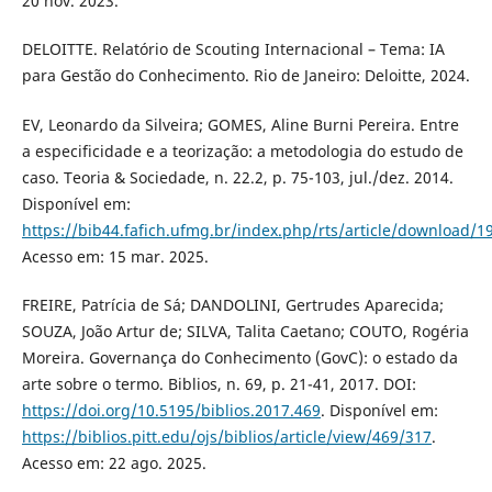
20 nov. 2023.
DELOITTE. Relatório de Scouting Internacional – Tema: IA
para Gestão do Conhecimento. Rio de Janeiro: Deloitte, 2024.
EV, Leonardo da Silveira; GOMES, Aline Burni Pereira. Entre
a especificidade e a teorização: a metodologia do estudo de
caso. Teoria & Sociedade, n. 22.2, p. 75-103, jul./dez. 2014.
Disponível em:
https://bib44.fafich.ufmg.br/index.php/rts/article/download/1
Acesso em: 15 mar. 2025.
FREIRE, Patrícia de Sá; DANDOLINI, Gertrudes Aparecida;
SOUZA, João Artur de; SILVA, Talita Caetano; COUTO, Rogéria
Moreira. Governança do Conhecimento (GovC): o estado da
arte sobre o termo. Biblios, n. 69, p. 21-41, 2017. DOI:
https://doi.org/10.5195/biblios.2017.469
. Disponível em:
https://biblios.pitt.edu/ojs/biblios/article/view/469/317
.
Acesso em: 22 ago. 2025.