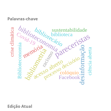
Palavras-chave
biblioteconomia
bibliotecário
sustentabilidade
crise climática
Covid-19
biblioteca
pareceristas
Biblioteconomia
memória
desinformação
bibliometria
ciência aberta
racismo
processo decisório
acesso aberto
colóquio
Facebook
Edição Atual