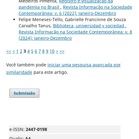
Medeiros Pimenta,
Registro e visualização da
pandemia no Brasil
,
Revista Informação na Sociedade
Contemporânea: v. 6 (2022): Janeiro-Dezembro
Felipe Meneses-Tello, Gabrielle Francinne de Souza
Carvalho Tanus,
Biblioteca, universidad y sociedad
,
Revista Informação na Sociedade Contemporânea: v. 8
(2024): Janeiro-Dezembro
<<
<
1
2
3
4
5
6
7
8
9
10
>
>>
Você também pode
iniciar uma pesquisa avançada por
similaridade
para este artigo.
Submissão
e-ISSN:
2447-0198
Qualis:
A4