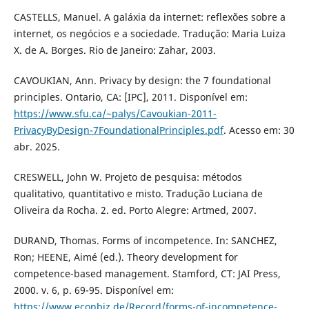
CASTELLS, Manuel. A galáxia da internet: reflexões sobre a
internet, os negócios e a sociedade. Tradução: Maria Luiza
X. de A. Borges. Rio de Janeiro: Zahar, 2003.
CAVOUKIAN, Ann. Privacy by design: the 7 foundational
principles. Ontario, CA: [IPC], 2011. Disponível em:
https://www.sfu.ca/~palys/Cavoukian-2011-
PrivacyByDesign-7FoundationalPrinciples.pdf
. Acesso em: 30
abr. 2025.
CRESWELL, John W. Projeto de pesquisa: métodos
qualitativo, quantitativo e misto. Tradução Luciana de
Oliveira da Rocha. 2. ed. Porto Alegre: Artmed, 2007.
DURAND, Thomas. Forms of incompetence. In: SANCHEZ,
Ron; HEENE, Aimé (ed.). Theory development for
competence-based management. Stamford, CT: JAI Press,
2000. v. 6, p. 69-95. Disponível em:
https://www.econbiz.de/Record/forms-of-incompetence-