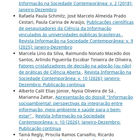
Informação na Sociedade Contemporânea: v. 2 (2018):
Janeiro-Dezembro
Rafaela Paula Schmitz, José Marcelo Almeida Prado
Cestari, Paula Carina de Araújo,
Publicações científicas
de pesquisadores da Ciência da Informação
vinculados às universidades públicas brasileiras
,
Revista Informação na Sociedade Contemporânea: v. 9
(2025): Janeiro-Dezembro
Marcela Lino da Silva, Raimundo Nonato Macedo dos
Santos, Arlindo Figueirôa Escobar Teixeira de Oliveira,
Fatores cristalizadores de decisão na adoção (ou não)
de práticas de Ciência Aberta
,
Revista Informação na
Sociedade Contemporânea: v. 10 (2026): Janeiro-
Dezembro: Publicação continua
Alberto Calil Elias Júnior, Nysia Oliveira de Sá ,
Marianna Zattar,
Apresentação do dossiê “Informação
socioambiental: perspectivas da integração entre
informação, meio ambiente e saúde para o bem-
estar”
,
Revista Informação na Sociedade
Contemporânea: v. 10 (2026): Janeiro-Dezembro:
Publicação continua
Tainá Regly, Priscila Ramos Carvalho, Ricardo