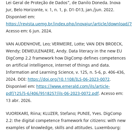
Lei Geral de Proteção de Dados”, de Danilo Doneda. Inova
Jur, Belo Horizonte, v. 1, n. 1, p. D1-D13, jan./jun. 2022.
Disponível em:
https://revista.uemg.br/index.php/inovajur/article/download/
Acesso em: 6 jun. 2024.
VAN AUDENHOVE, Leo; VERMEIRE, Lotte; VAN DEN BROECK,
Wendy; DEMEULENAERE, Andy. Data literacy in the new EU
DigComp 2.2 framework how DigComp defines competences
on artificial intelligence, internet of things and data.
Information and Learning Science, v. 125, n. 5-6, p. 406-436,
2024. DOI:
https://doi.org/10.1108/ILS-06-2023-0072
.
Disponível em:
https://www.emerald.com/ils/article-
pdf/125/5-6/406/9518257/ils-06-2023-0072.pdf
. Acesso em:
13 abr. 2026.
VUORIKARI, Riina; KLUZER, Stefano; PUNIE, Yves. DigComp
2.2: the digital competence framework for citizens: with new
examples of knowledge, skills and attitudes. Luxembourg: