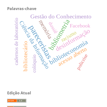
Palavras-chave
Gestão do Conhecimento
cadernos de laboratório
bibliometria
memória
Ciência da Informação
dossiê
Facebook
pareceristas
desinformação
racismo
biblioteconomia
bibliotecário
acesso aberto
policrise
colóquio
Edição Atual