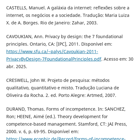
CASTELLS, Manuel. A galáxia da internet: reflexões sobre a
internet, os negócios e a sociedade. Tradução: Maria Luiza
X. de A. Borges. Rio de Janeiro: Zahar, 2003.
CAVOUKIAN, Ann. Privacy by design: the 7 foundational
principles. Ontario, CA: [IPC], 2011. Disponível em:
https://www.sfu.ca/~palys/Cavoukian-2011-
PrivacyByDesign-7FoundationalPrinciples.pdf
. Acesso em: 30
abr. 2025.
CRESWELL, John W. Projeto de pesquisa: métodos
qualitativo, quantitativo e misto. Tradução Luciana de
Oliveira da Rocha. 2. ed. Porto Alegre: Artmed, 2007.
DURAND, Thomas. Forms of incompetence. In: SANCHEZ,
Ron; HEENE, Aimé (ed.). Theory development for
competence-based management. Stamford, CT: JAI Press,
2000. v. 6, p. 69-95. Disponível em:
https://www.econbiz.de/Record/forms-of-incompetence-