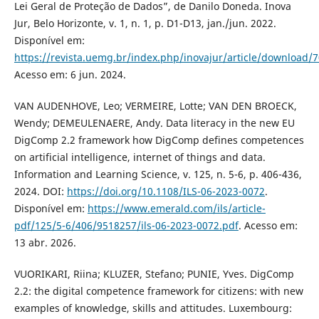
Lei Geral de Proteção de Dados”, de Danilo Doneda. Inova
Jur, Belo Horizonte, v. 1, n. 1, p. D1-D13, jan./jun. 2022.
Disponível em:
https://revista.uemg.br/index.php/inovajur/article/download/
Acesso em: 6 jun. 2024.
VAN AUDENHOVE, Leo; VERMEIRE, Lotte; VAN DEN BROECK,
Wendy; DEMEULENAERE, Andy. Data literacy in the new EU
DigComp 2.2 framework how DigComp defines competences
on artificial intelligence, internet of things and data.
Information and Learning Science, v. 125, n. 5-6, p. 406-436,
2024. DOI:
https://doi.org/10.1108/ILS-06-2023-0072
.
Disponível em:
https://www.emerald.com/ils/article-
pdf/125/5-6/406/9518257/ils-06-2023-0072.pdf
. Acesso em:
13 abr. 2026.
VUORIKARI, Riina; KLUZER, Stefano; PUNIE, Yves. DigComp
2.2: the digital competence framework for citizens: with new
examples of knowledge, skills and attitudes. Luxembourg: