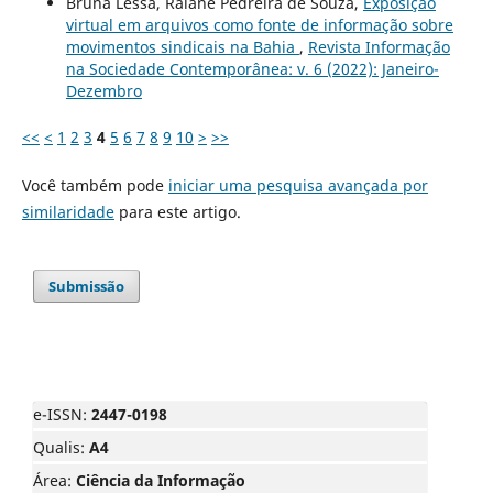
Bruna Lessa, Raiane Pedreira de Souza,
Exposição
virtual em arquivos como fonte de informação sobre
movimentos sindicais na Bahia
,
Revista Informação
na Sociedade Contemporânea: v. 6 (2022): Janeiro-
Dezembro
<<
<
1
2
3
4
5
6
7
8
9
10
>
>>
Você também pode
iniciar uma pesquisa avançada por
similaridade
para este artigo.
Submissão
e-ISSN:
2447-0198
Qualis:
A4
Área:
Ciência da Informação