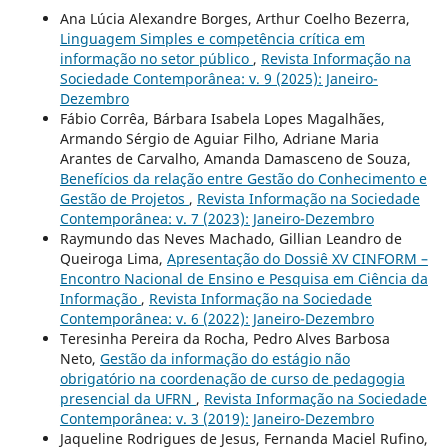
Ana Lúcia Alexandre Borges, Arthur Coelho Bezerra,
Linguagem Simples e competência crítica em
informação no setor público
,
Revista Informação na
Sociedade Contemporânea: v. 9 (2025): Janeiro-
Dezembro
Fábio Corrêa, Bárbara Isabela Lopes Magalhães,
Armando Sérgio de Aguiar Filho, Adriane Maria
Arantes de Carvalho, Amanda Damasceno de Souza,
Benefícios da relação entre Gestão do Conhecimento e
Gestão de Projetos
,
Revista Informação na Sociedade
Contemporânea: v. 7 (2023): Janeiro-Dezembro
Raymundo das Neves Machado, Gillian Leandro de
Queiroga Lima,
Apresentação do Dossiê XV CINFORM –
Encontro Nacional de Ensino e Pesquisa em Ciência da
Informação
,
Revista Informação na Sociedade
Contemporânea: v. 6 (2022): Janeiro-Dezembro
Teresinha Pereira da Rocha, Pedro Alves Barbosa
Neto,
Gestão da informação do estágio não
obrigatório na coordenação de curso de pedagogia
presencial da UFRN
,
Revista Informação na Sociedade
Contemporânea: v. 3 (2019): Janeiro-Dezembro
Jaqueline Rodrigues de Jesus, Fernanda Maciel Rufino,