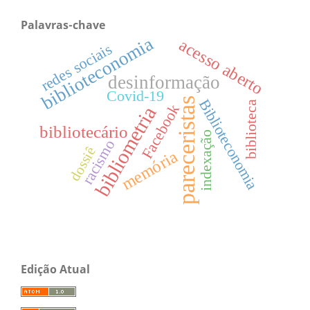
Palavras-chave
biblioteconomia
acesso aberto
redes sociais
desinformação
Covid-19
pareceristas
Biblioteconomia
biblioteca
Facebook
bibliometria
bibliotecário
indexação
racismo
dossiê
memória
Edição Atual