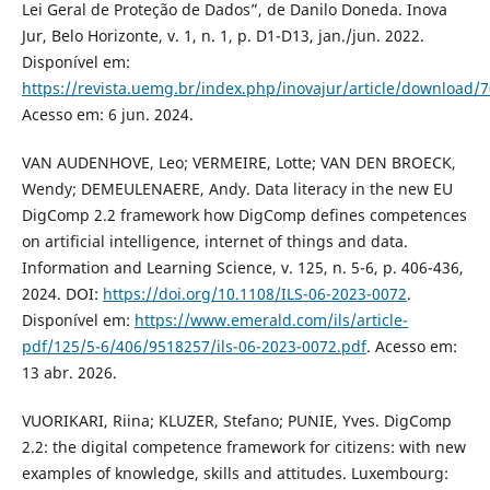
Lei Geral de Proteção de Dados”, de Danilo Doneda. Inova
Jur, Belo Horizonte, v. 1, n. 1, p. D1-D13, jan./jun. 2022.
Disponível em:
https://revista.uemg.br/index.php/inovajur/article/download/
Acesso em: 6 jun. 2024.
VAN AUDENHOVE, Leo; VERMEIRE, Lotte; VAN DEN BROECK,
Wendy; DEMEULENAERE, Andy. Data literacy in the new EU
DigComp 2.2 framework how DigComp defines competences
on artificial intelligence, internet of things and data.
Information and Learning Science, v. 125, n. 5-6, p. 406-436,
2024. DOI:
https://doi.org/10.1108/ILS-06-2023-0072
.
Disponível em:
https://www.emerald.com/ils/article-
pdf/125/5-6/406/9518257/ils-06-2023-0072.pdf
. Acesso em:
13 abr. 2026.
VUORIKARI, Riina; KLUZER, Stefano; PUNIE, Yves. DigComp
2.2: the digital competence framework for citizens: with new
examples of knowledge, skills and attitudes. Luxembourg: