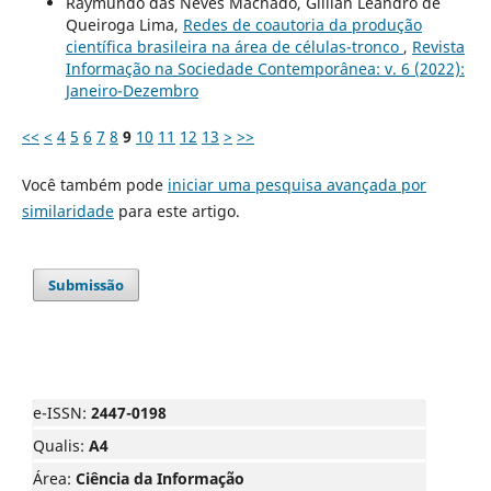
Raymundo das Neves Machado, Gillian Leandro de
Queiroga Lima,
Redes de coautoria da produção
científica brasileira na área de células-tronco
,
Revista
Informação na Sociedade Contemporânea: v. 6 (2022):
Janeiro-Dezembro
<<
<
4
5
6
7
8
9
10
11
12
13
>
>>
Você também pode
iniciar uma pesquisa avançada por
similaridade
para este artigo.
Submissão
e-ISSN:
2447-0198
Qualis:
A4
Área:
Ciência da Informação