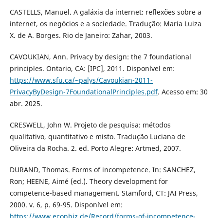
CASTELLS, Manuel. A galáxia da internet: reflexões sobre a
internet, os negócios e a sociedade. Tradução: Maria Luiza
X. de A. Borges. Rio de Janeiro: Zahar, 2003.
CAVOUKIAN, Ann. Privacy by design: the 7 foundational
principles. Ontario, CA: [IPC], 2011. Disponível em:
https://www.sfu.ca/~palys/Cavoukian-2011-
PrivacyByDesign-7FoundationalPrinciples.pdf
. Acesso em: 30
abr. 2025.
CRESWELL, John W. Projeto de pesquisa: métodos
qualitativo, quantitativo e misto. Tradução Luciana de
Oliveira da Rocha. 2. ed. Porto Alegre: Artmed, 2007.
DURAND, Thomas. Forms of incompetence. In: SANCHEZ,
Ron; HEENE, Aimé (ed.). Theory development for
competence-based management. Stamford, CT: JAI Press,
2000. v. 6, p. 69-95. Disponível em:
https://www.econbiz.de/Record/forms-of-incompetence-