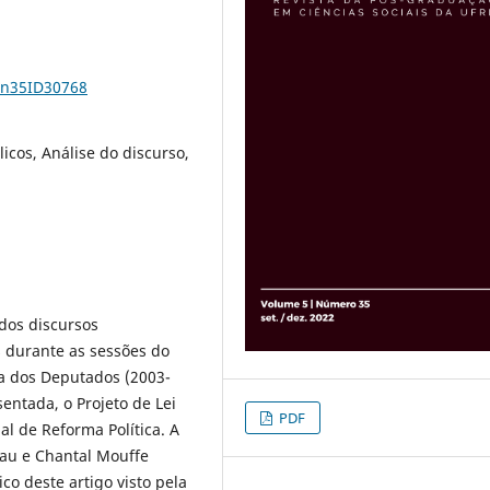
5n35ID30768
cos, Análise do discurso,
dos discursos
 durante as sessões do
a dos Deputados (2003-
entada, o Projeto de Lei
PDF
l de Reforma Política. A
lau e Chantal Mouffe
co deste artigo visto pela