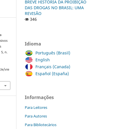
BREVE HISTÓRIA DA PROIBIÇÃO
DAS DROGAS NO BRASIL: UMA
REVISÃO
346
a
sivos
Idioma
s
Português (Brasil)
. 5, n.
English
Français (Canada)
cle/vie
Español (España)
Informações
Para Leitores
Para Autores
Para Bibliotecários