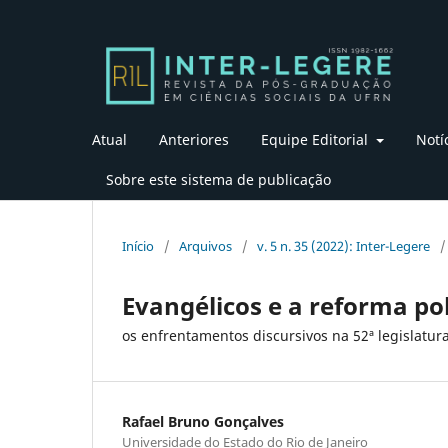
Atual
Anteriores
Equipe Editorial
Notí
Sobre este sistema de publicação
Início
/
Arquivos
/
v. 5 n. 35 (2022): Inter-Legere
/
Evangélicos e a reforma pol
os enfrentamentos discursivos na 52ª legislatu
Rafael Bruno Gonçalves
Universidade do Estado do Rio de Janeiro