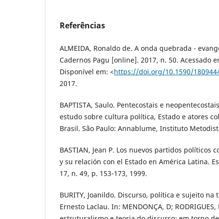
Referências
ALMEIDA, Ronaldo de. A onda quebrada - evangé
Cadernos Pagu [online]. 2017, n. 50. Acessado e
Disponível em: <
https://doi.org/10.1590/18094
2017.
BAPTISTA, Saulo. Pentecostais e neopentecostais 
estudo sobre cultura política, Estado e atores col
Brasil. São Paulo: Annablume, Instituto Metodist
BASTIAN, Jean P. Los nuevos partidos políticos c
y su relación con el Estado en América Latina. Es
17, n. 49, p. 153-173, 1999.
BURITY, Joanildo. Discurso, política e sujeito n
Ernesto Laclau. In: MENDONÇA, D; RODRIGUES, L.
estruturalismo e teoria do discurso: em torno de