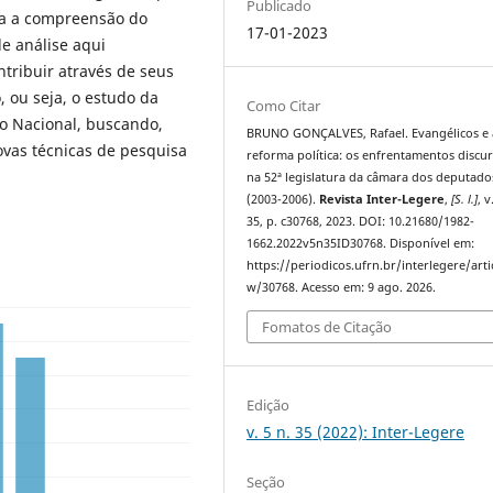
Publicado
ara a compreensão do
17-01-2023
de análise aqui
ntribuir através de seus
, ou seja, o estudo da
Como Citar
 Nacional, buscando,
BRUNO GONÇALVES, Rafael. Evangélicos e 
ovas técnicas de pesquisa
reforma política: os enfrentamentos discur
na 52ª legislatura da câmara dos deputado
(2003-2006).
Revista Inter-Legere
,
[S. l.]
, v
35, p. c30768, 2023. DOI: 10.21680/1982-
1662.2022v5n35ID30768. Disponível em:
https://periodicos.ufrn.br/interlegere/arti
w/30768. Acesso em: 9 ago. 2026.
Fomatos de Citação
Edição
v. 5 n. 35 (2022): Inter-Legere
Seção