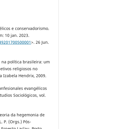
licos e conservadorismo.
m: 10 jan. 2023.
449201700500001
>. 26 Jun.
na política brasileira: um
etivos religiosos no
a Izabela Hendrix, 2009.
onfesionales evangélicos
tudios Sociológicos, vol.
a teoria da hegemonia de
 P. (Orgs.) Pós-
 Ernesto Laclau. Porto