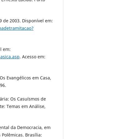
 de 2003. Disponível em:
hadetramitacao?
l em:
asica.asp
. Acesso em:
Os Evangélicos em Casa,
996.
dária: Os Casuísmos de
te: Temas em Análise,
mental da Democracia, em
Polêmicas. Brasília: