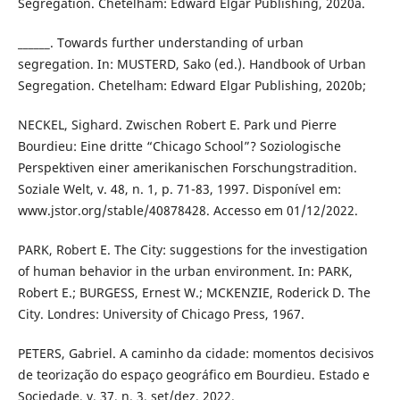
Segregation. Chetelham: Edward Elgar Publishing, 2020a.
______. Towards further understanding of urban
segregation. In: MUSTERD, Sako (ed.). Handbook of Urban
Segregation. Chetelham: Edward Elgar Publishing, 2020b;
NECKEL, Sighard. Zwischen Robert E. Park und Pierre
Bourdieu: Eine dritte “Chicago School”? Soziologische
Perspektiven einer amerikanischen Forschungstradition.
Soziale Welt, v. 48, n. 1, p. 71-83, 1997. Disponível em:
www.jstor.org/stable/40878428. Accesso em 01/12/2022.
PARK, Robert E. The City: suggestions for the investigation
of human behavior in the urban environment. In: PARK,
Robert E.; BURGESS, Ernest W.; MCKENZIE, Roderick D. The
City. Londres: University of Chicago Press, 1967.
PETERS, Gabriel. A caminho da cidade: momentos decisivos
de teorização do espaço geográfico em Bourdieu. Estado e
Sociedade, v. 37, n. 3, set/dez, 2022.