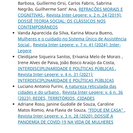
Barbosa, Guillermo Orsi, Carlos Fabris, Sabrina
Negrão, Guilherme Sant’ Ana,
REFRAÇÕES MORAIS E
COGNITIVAS
,
Revista Inter-Legere: v. 2 n. 24 (2019):
DOSSIÊ TEORIA SOCIAL: OS CLÁSSICOS NOS
CONTEMPORÂNEOS
Vanda Aparecida da Silva, Karina Moura Bueno,
Mulheres e o cuidado no Sistema Único de Assistência
Social
,
Revista Inter-Legere: v. 7 n. 41 (2024): Inter-
Legere
Cleidijane Siqueira Santos, Erivania Melo de Morais ,
Irene Alves de Paiva, João Bosco Araújo da Costa,
INTERDISCIPLINARIDADE E POLÍTICAS PÚBLICAS
,
Revista Inter-Legere: v. 4 n. 31 (2021):
INTERDISCIPLINARIDADE E POLÍTICAS PÚBLICAS
Luciano Antonio Furini,
A natureza reticulada das
cidades e do urbano
,
Revista Inter-Legere: v. 6 n. 36
(2023): REDES, TERRITÓRIOS, CIDADES
Adriane Roso, Janine Gudolle de Souza, Caroline
Matos Romio, Ana Flavia de Souza,
“FIQUE EM CASA”
,
Revista Inter-Legere: v. 3 n. 28 (2020): DOSSIÊ A
PANDEMIA DE COVID-19 NA VIDA DE MULHERES