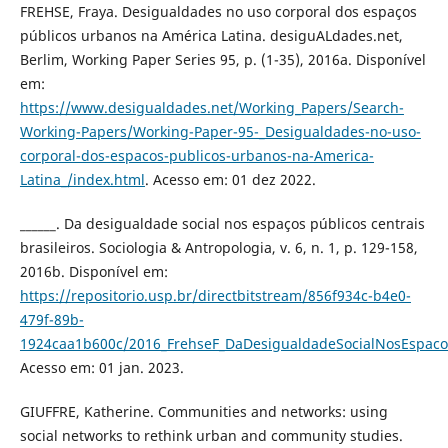
FREHSE, Fraya. Desigualdades no uso corporal dos espaços
públicos urbanos na América Latina. desiguALdades.net,
Berlim, Working Paper Series 95, p. (1-35), 2016a. Disponível
em:
https://www.desigualdades.net/Working_Papers/Search-
Working-Papers/Working-Paper-95-_Desigualdades-no-uso-
corporal-dos-espacos-publicos-urbanos-na-America-
Latina_/index.html
. Acesso em: 01 dez 2022.
______. Da desigualdade social nos espaços públicos centrais
brasileiros. Sociologia & Antropologia, v. 6, n. 1, p. 129-158,
2016b. Disponível em:
https://repositorio.usp.br/directbitstream/856f934c-b4e0-
479f-89b-
1924caa1b600c/2016_FrehseF_DaDesigualdadeSocialNosEspacosP
Acesso em: 01 jan. 2023.
GIUFFRE, Katherine. Communities and networks: using
social networks to rethink urban and community studies.