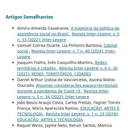
Artigos Semelhantes
Almira Almeida Cavalcante,
A trajetória da política de
assistência social no Brasil
,
Revista Inter-Legere: v. 5
n. 33 (2022): Inter-Legere
Samuel Correa Duarte, Lia Pinheiro Barbosa,
Capital
social
,
Revista Inter-Legere: v. 7 n. 40 (2024): Inter-
Legere
Joaquim Fialho, Inês Casquilho-Martins,
Redes,
territórios e cidades
,
Revista Inter-Legere: v. 6 n. 36
(2023): REDES, TERRITÓRIOS, CIDADES
Daniel Arthur Lisboa de Vasconcelos, Auceia Matos
Dourado,
Algumas considerações espaço-territoriais
durante a pandemia de Covid-19
,
Revista Inter-
Legere: v. 5 n. 34 (2022): Inter-Legere
João Bosco Araujo Costa, Carlos Freitas, Fagner Torres
França, Maria Aparecida Ramos,
EDUCAÇÃO, ARTES E
TECNOLOGIA
,
Revista Inter-Legere: v. 1 n. 23 (2018):
EDUCAÇÃO, ARTES E TECNOLOGIA
Raquel Weiss, Jayme Neto, Renan Santos, Monica