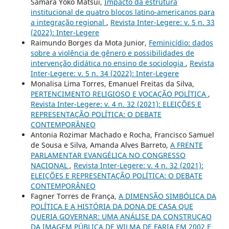
Samara Yoko Matsui,
Impacto da estrutura
institucional de quatro blocos latino-americanos para
a integração regional
,
Revista Inter-Legere: v. 5 n. 33
(2022): Inter-Legere
Raimundo Borges da Mota Junior,
Feminicídio: dados
sobre a violência de gênero e possibilidades de
intervenção didática no ensino de sociologia
,
Revista
Inter-Legere: v. 5 n. 34 (2022): Inter-Legere
Monalisa Lima Torres, Emanuel Freitas da Silva,
PERTENCIMENTO RELIGIOSO E VOCAÇÃO POLÍTICA
,
Revista Inter-Legere: v. 4 n. 32 (2021): ELEIÇÕES E
REPRESENTAÇÃO POLÍTICA: O DEBATE
CONTEMPORÂNEO
Antonia Rozimar Machado e Rocha, Francisco Samuel
de Sousa e Silva, Amanda Alves Barreto,
A FRENTE
PARLAMENTAR EVANGÉLICA NO CONGRESSO
NACIONAL
,
Revista Inter-Legere: v. 4 n. 32 (2021):
ELEIÇÕES E REPRESENTAÇÃO POLÍTICA: O DEBATE
CONTEMPORÂNEO
Fagner Torres de França,
A DIMENSÃO SIMBÓLICA DA
POLÍTICA E A HISTÓRIA DA DONA DE CASA QUE
QUERIA GOVERNAR: UMA ANÁLISE DA CONSTRUÇAO
DA IMAGEM PÚBLICA DE WILMA DE FARIA EM 2002 E