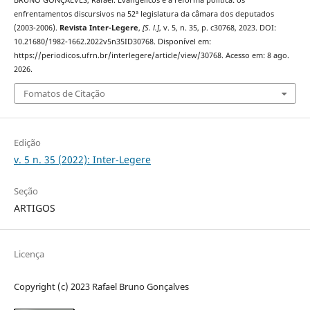
enfrentamentos discursivos na 52ª legislatura da câmara dos deputados
(2003-2006).
Revista Inter-Legere
,
[S. l.]
, v. 5, n. 35, p. c30768, 2023. DOI:
10.21680/1982-1662.2022v5n35ID30768. Disponível em:
https://periodicos.ufrn.br/interlegere/article/view/30768. Acesso em: 8 ago.
2026.
Fomatos de Citação
Edição
v. 5 n. 35 (2022): Inter-Legere
Seção
ARTIGOS
Licença
Copyright (c) 2023 Rafael Bruno Gonçalves