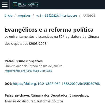
Início
/
Arquivos
/
v. 5 n. 35 (2022): Inter-Legere
/
ARTIGOS
Evangélicos e a reforma política
os enfrentamentos discursivos na 52ª legislatura da câmara
dos deputados (2003-2006)
Rafael Bruno Gonçalves
Universidade do Estado do Rio de Janeiro
https://orcid.org/0000-0003-0415-5686
DOI:
https://doi.org/10.21680/1982-1662.2022v5n35ID30768
Palavras-chave:
Câmara dos Deputados, Evangélicos,
Análise do discurso, Reforma política