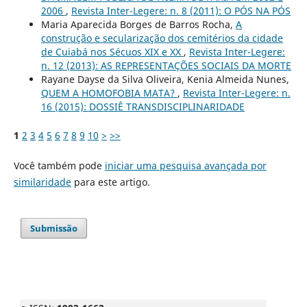
2006
,
Revista Inter-Legere: n. 8 (2011): O PÓS NA PÓS
Maria Aparecida Borges de Barros Rocha,
A
construção e secularização dos cemitérios da cidade
de Cuiabá nos Sécuos XIX e XX
,
Revista Inter-Legere:
n. 12 (2013): AS REPRESENTAÇÕES SOCIAIS DA MORTE
Rayane Dayse da Silva Oliveira, Kenia Almeida Nunes,
QUEM A HOMOFOBIA MATA?
,
Revista Inter-Legere: n.
16 (2015): DOSSIÊ TRANSDISCIPLINARIDADE
1
2
3
4
5
6
7
8
9
10
>
>>
Você também pode
iniciar uma pesquisa avançada por
similaridade
para este artigo.
Submissão