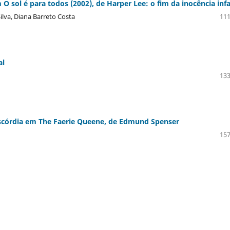
O sol é para todos (2002), de Harper Lee: o fim da inocência infa
ilva, Diana Barreto Costa
111
al
133
Discórdia em The Faerie Queene, de Edmund Spenser
157