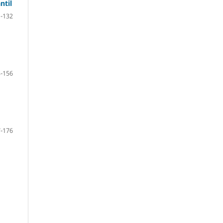
ntil
-132
-156
-176