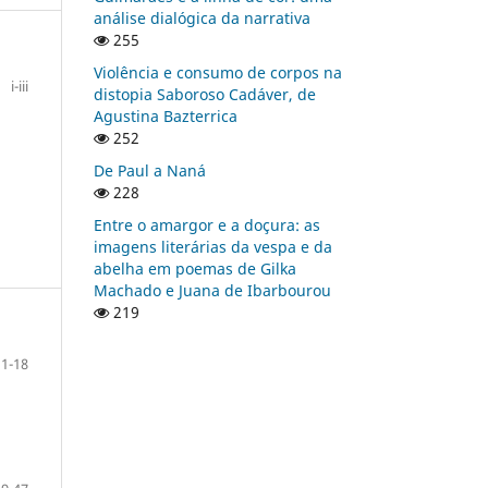
análise dialógica da narrativa
255
Violência e consumo de corpos na
i-iii
distopia Saboroso Cadáver, de
Agustina Bazterrica
252
De Paul a Naná
228
Entre o amargor e a doçura: as
imagens literárias da vespa e da
abelha em poemas de Gilka
Machado e Juana de Ibarbourou
219
1-18