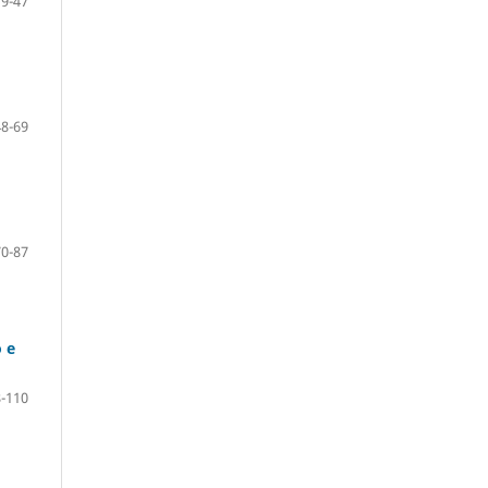
19-47
48-69
70-87
 e
-110