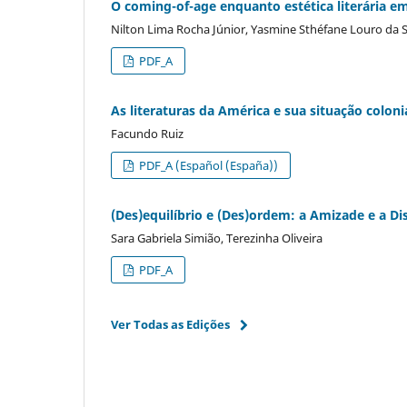
O coming-of-age enquanto estética literária em 
Nilton Lima Rocha Júnior, Yasmine Sthéfane Louro da S
PDF_A
As literaturas da América e sua situação coloni
Facundo Ruiz
PDF_A (Español (España))
(Des)equilíbrio e (Des)ordem: a Amizade e a 
Sara Gabriela Simião, Terezinha Oliveira
PDF_A
Ver Todas as Edições