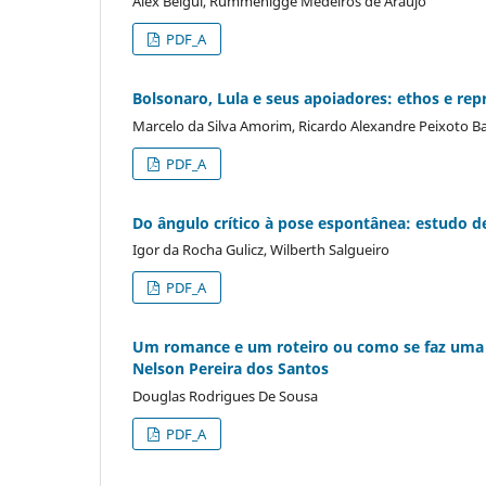
Alex Beigui, Rummenigge Medeiros de Araújo
PDF_A
Bolsonaro, Lula e seus apoiadores: ethos e rep
Marcelo da Silva Amorim, Ricardo Alexandre Peixoto Ba
PDF_A
Do ângulo crítico à pose espontânea: estudo d
Igor da Rocha Gulicz, Wilberth Salgueiro
PDF_A
Um romance e um roteiro ou como se faz uma o
Nelson Pereira dos Santos
Douglas Rodrigues De Sousa
PDF_A