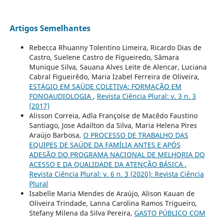
Artigos Semelhantes
Rebecca Rhuanny Tolentino Limeira, Ricardo Dias de
Castro, Suelene Castro de Figueiredo, Sâmara
Munique Silva, Sauana Alves Leite de Alencar, Luciana
Cabral Figueirêdo, Maria Izabel Ferreira de Oliveira,
ESTÁGIO EM SAÚDE COLETIVA: FORMAÇÃO EM
FONOAUDIOLOGIA
,
Revista Ciência Plural: v. 3 n. 3
(2017)
Alisson Correia, Adla Françoíse de Macêdo Faustino
Santiago, Jose Adailton da Silva, Maria Helena Pires
Araújo Barbosa,
O PROCESSO DE TRABALHO DAS
EQUIPES DE SAÚDE DA FAMÍLIA ANTES E APÓS
ADESÃO DO PROGRAMA NACIONAL DE MELHORIA DO
ACESSO E DA QUALIDADE DA ATENÇÃO BÁSICA
,
Revista Ciência Plural: v. 6 n. 3 (2020): Revista Ciência
Plural
Isabelle Maria Mendes de Araújo, Alison Kauan de
Oliveira Trindade, Lanna Carolina Ramos Trigueiro,
Stefany Milena da Silva Pereira,
GASTO PÚBLICO COM