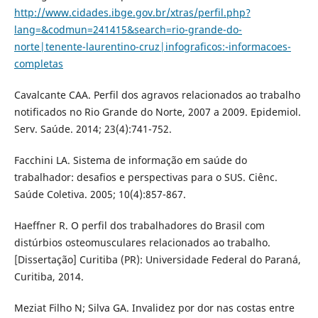
http://www.cidades.ibge.gov.br/xtras/perfil.php?
lang=&codmun=241415&search=rio-grande-do-
norte|tenente-laurentino-cruz|infograficos:-informacoes-
completas
Cavalcante CAA. Perfil dos agravos relacionados ao trabalho
notificados no Rio Grande do Norte, 2007 a 2009. Epidemiol.
Serv. Saúde. 2014; 23(4):741-752.
Facchini LA. Sistema de informação em saúde do
trabalhador: desafios e perspectivas para o SUS. Ciênc.
Saúde Coletiva. 2005; 10(4):857-867.
Haeffner R. O perfil dos trabalhadores do Brasil com
distúrbios osteomusculares relacionados ao trabalho.
[Dissertação] Curitiba (PR): Universidade Federal do Paraná,
Curitiba, 2014.
Meziat Filho N; Silva GA. Invalidez por dor nas costas entre