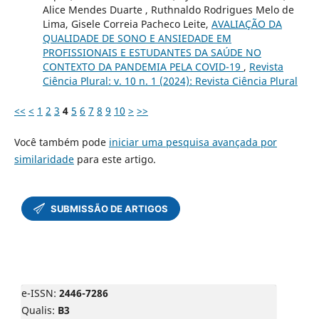
Alice Mendes Duarte , Ruthnaldo Rodrigues Melo de
Lima, Gisele Correia Pacheco Leite,
AVALIAÇÃO DA
QUALIDADE DE SONO E ANSIEDADE EM
PROFISSIONAIS E ESTUDANTES DA SAÚDE NO
CONTEXTO DA PANDEMIA PELA COVID-19
,
Revista
Ciência Plural: v. 10 n. 1 (2024): Revista Ciência Plural
<<
<
1
2
3
4
5
6
7
8
9
10
>
>>
Você também pode
iniciar uma pesquisa avançada por
similaridade
para este artigo.
e-ISSN:
2446-7286
Qualis:
B3