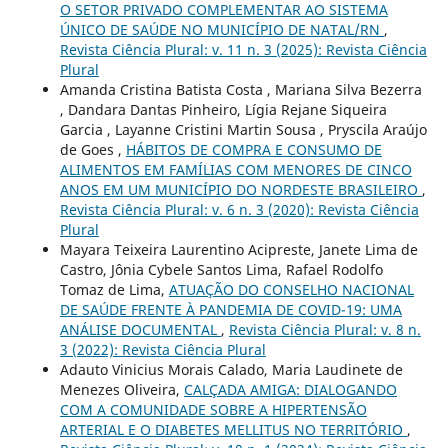
O SETOR PRIVADO COMPLEMENTAR AO SISTEMA
ÚNICO DE SAÚDE NO MUNICÍPIO DE NATAL/RN
,
Revista Ciência Plural: v. 11 n. 3 (2025): Revista Ciência
Plural
Amanda Cristina Batista Costa , Mariana Silva Bezerra
, Dandara Dantas Pinheiro, Lígia Rejane Siqueira
Garcia , Layanne Cristini Martin Sousa , Pryscila Araújo
de Goes ,
HÁBITOS DE COMPRA E CONSUMO DE
ALIMENTOS EM FAMÍLIAS COM MENORES DE CINCO
ANOS EM UM MUNICÍPIO DO NORDESTE BRASILEIRO
,
Revista Ciência Plural: v. 6 n. 3 (2020): Revista Ciência
Plural
Mayara Teixeira Laurentino Acipreste, Janete Lima de
Castro, Jônia Cybele Santos Lima, Rafael Rodolfo
Tomaz de Lima,
ATUAÇÃO DO CONSELHO NACIONAL
DE SAÚDE FRENTE À PANDEMIA DE COVID-19: UMA
ANÁLISE DOCUMENTAL
,
Revista Ciência Plural: v. 8 n.
3 (2022): Revista Ciência Plural
Adauto Vinicius Morais Calado, Maria Laudinete de
Menezes Oliveira,
CALÇADA AMIGA: DIALOGANDO
COM A COMUNIDADE SOBRE A HIPERTENSÃO
ARTERIAL E O DIABETES MELLITUS NO TERRITÓRIO
,