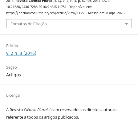
2014.
Revista Ciência Plural
,
[S. l.]
, v. 2, n. 3, p. 82–96, 2017. DOI:
10.21680/2446-7286.2016v2n3ID11751. Disponível em:
https://periodicos.ufrn.br/rcp/article/view/11751. Acesso em: 8 ago. 2026.
Fomatos de Citação
Edição
v. 2 n. 3 (2016)
Seção
Artigos
Licença
À Revista
Ciência Plural
ficam reservados os direitos autorais
referente a todos os artigos publicados.