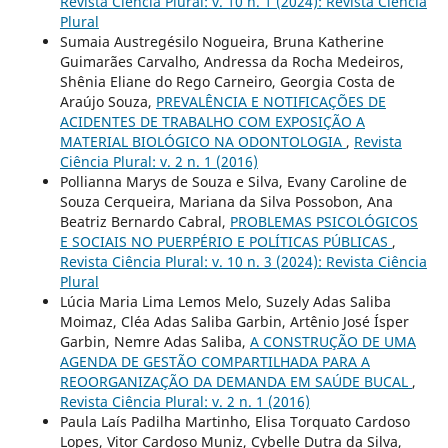
Revista Ciência Plural: v. 10 n. 1 (2024): Revista Ciência
Plural
Sumaia Austregésilo Nogueira, Bruna Katherine
Guimarães Carvalho, Andressa da Rocha Medeiros,
Shênia Eliane do Rego Carneiro, Georgia Costa de
Araújo Souza,
PREVALÊNCIA E NOTIFICAÇÕES DE
ACIDENTES DE TRABALHO COM EXPOSIÇÃO A
MATERIAL BIOLÓGICO NA ODONTOLOGIA
,
Revista
Ciência Plural: v. 2 n. 1 (2016)
Pollianna Marys de Souza e Silva, Evany Caroline de
Souza Cerqueira, Mariana da Silva Possobon, Ana
Beatriz Bernardo Cabral,
PROBLEMAS PSICOLÓGICOS
E SOCIAIS NO PUERPÉRIO E POLÍTICAS PÚBLICAS
,
Revista Ciência Plural: v. 10 n. 3 (2024): Revista Ciência
Plural
Lúcia Maria Lima Lemos Melo, Suzely Adas Saliba
Moimaz, Cléa Adas Saliba Garbin, Artênio José Ísper
Garbin, Nemre Adas Saliba,
A CONSTRUÇÃO DE UMA
AGENDA DE GESTÃO COMPARTILHADA PARA A
REOORGANIZAÇÃO DA DEMANDA EM SAÚDE BUCAL
,
Revista Ciência Plural: v. 2 n. 1 (2016)
Paula Laís Padilha Martinho, Elisa Torquato Cardoso
Lopes, Vitor Cardoso Muniz, Cybelle Dutra da Silva,