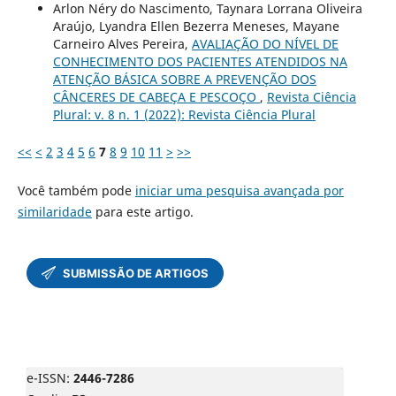
Arlon Néry do Nascimento, Taynara Lorrana Oliveira
Araújo, Lyandra Ellen Bezerra Meneses, Mayane
Carneiro Alves Pereira,
AVALIAÇÃO DO NÍVEL DE
CONHECIMENTO DOS PACIENTES ATENDIDOS NA
ATENÇÃO BÁSICA SOBRE A PREVENÇÃO DOS
CÂNCERES DE CABEÇA E PESCOÇO
,
Revista Ciência
Plural: v. 8 n. 1 (2022): Revista Ciência Plural
<<
<
2
3
4
5
6
7
8
9
10
11
>
>>
Você também pode
iniciar uma pesquisa avançada por
similaridade
para este artigo.
e-ISSN:
2446-7286