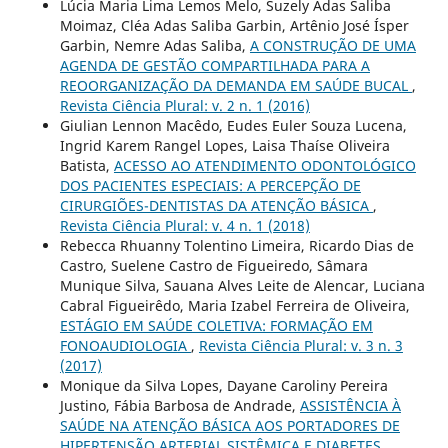
Lúcia Maria Lima Lemos Melo, Suzely Adas Saliba
Moimaz, Cléa Adas Saliba Garbin, Artênio José Ísper
Garbin, Nemre Adas Saliba,
A CONSTRUÇÃO DE UMA
AGENDA DE GESTÃO COMPARTILHADA PARA A
REOORGANIZAÇÃO DA DEMANDA EM SAÚDE BUCAL
,
Revista Ciência Plural: v. 2 n. 1 (2016)
Giulian Lennon Macêdo, Eudes Euler Souza Lucena,
Ingrid Karem Rangel Lopes, Laisa Thaíse Oliveira
Batista,
ACESSO AO ATENDIMENTO ODONTOLÓGICO
DOS PACIENTES ESPECIAIS: A PERCEPÇÃO DE
CIRURGIÕES-DENTISTAS DA ATENÇÃO BÁSICA
,
Revista Ciência Plural: v. 4 n. 1 (2018)
Rebecca Rhuanny Tolentino Limeira, Ricardo Dias de
Castro, Suelene Castro de Figueiredo, Sâmara
Munique Silva, Sauana Alves Leite de Alencar, Luciana
Cabral Figueirêdo, Maria Izabel Ferreira de Oliveira,
ESTÁGIO EM SAÚDE COLETIVA: FORMAÇÃO EM
FONOAUDIOLOGIA
,
Revista Ciência Plural: v. 3 n. 3
(2017)
Monique da Silva Lopes, Dayane Caroliny Pereira
Justino, Fábia Barbosa de Andrade,
ASSISTÊNCIA À
SAÚDE NA ATENÇÃO BÁSICA AOS PORTADORES DE
HIPERTENSÃO ARTERIAL SISTÊMICA E DIABETES