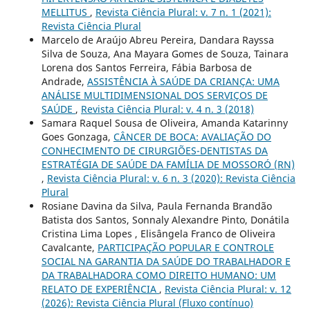
MELLITUS
,
Revista Ciência Plural: v. 7 n. 1 (2021):
Revista Ciência Plural
Marcelo de Araújo Abreu Pereira, Dandara Rayssa
Silva de Souza, Ana Mayara Gomes de Souza, Tainara
Lorena dos Santos Ferreira, Fábia Barbosa de
Andrade,
ASSISTÊNCIA À SAÚDE DA CRIANÇA: UMA
ANÁLISE MULTIDIMENSIONAL DOS SERVIÇOS DE
SAÚDE
,
Revista Ciência Plural: v. 4 n. 3 (2018)
Samara Raquel Sousa de Oliveira, Amanda Katarinny
Goes Gonzaga,
CÂNCER DE BOCA: AVALIAÇÃO DO
CONHECIMENTO DE CIRURGIÕES-DENTISTAS DA
ESTRATÉGIA DE SAÚDE DA FAMÍLIA DE MOSSORÓ (RN)
,
Revista Ciência Plural: v. 6 n. 3 (2020): Revista Ciência
Plural
Rosiane Davina da Silva, Paula Fernanda Brandão
Batista dos Santos, Sonnaly Alexandre Pinto, Donátila
Cristina Lima Lopes , Elisângela Franco de Oliveira
Cavalcante,
PARTICIPAÇÃO POPULAR E CONTROLE
SOCIAL NA GARANTIA DA SAÚDE DO TRABALHADOR E
DA TRABALHADORA COMO DIREITO HUMANO: UM
RELATO DE EXPERIÊNCIA
,
Revista Ciência Plural: v. 12
(2026): Revista Ciência Plural (Fluxo contínuo)