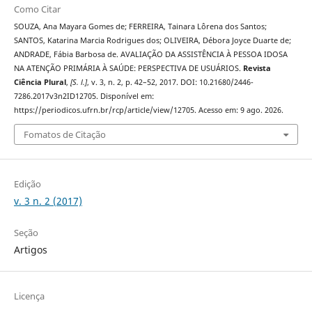
Como Citar
SOUZA, Ana Mayara Gomes de; FERREIRA, Tainara Lôrena dos Santos;
SANTOS, Katarina Marcia Rodrigues dos; OLIVEIRA, Débora Joyce Duarte de;
ANDRADE, Fábia Barbosa de. AVALIAÇÃO DA ASSISTÊNCIA À PESSOA IDOSA
NA ATENÇÃO PRIMÁRIA À SAÚDE: PERSPECTIVA DE USUÁRIOS.
Revista
Ciência Plural
,
[S. l.]
, v. 3, n. 2, p. 42–52, 2017. DOI: 10.21680/2446-
7286.2017v3n2ID12705. Disponível em:
https://periodicos.ufrn.br/rcp/article/view/12705. Acesso em: 9 ago. 2026.
Fomatos de Citação
Edição
v. 3 n. 2 (2017)
Seção
Artigos
Licença