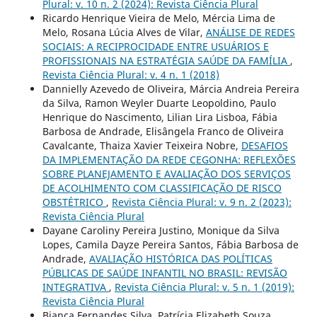
Plural: v. 10 n. 2 (2024): Revista Ciência Plural
Ricardo Henrique Vieira de Melo, Mércia Lima de
Melo, Rosana Lúcia Alves de Vilar,
ANÁLISE DE REDES
SOCIAIS: A RECIPROCIDADE ENTRE USUÁRIOS E
PROFISSIONAIS NA ESTRATÉGIA SAÚDE DA FAMÍLIA
,
Revista Ciência Plural: v. 4 n. 1 (2018)
Dannielly Azevedo de Oliveira, Márcia Andreia Pereira
da Silva, Ramon Weyler Duarte Leopoldino, Paulo
Henrique do Nascimento, Lilian Lira Lisboa, Fábia
Barbosa de Andrade, Elisângela Franco de Oliveira
Cavalcante, Thaiza Xavier Teixeira Nobre,
DESAFIOS
DA IMPLEMENTAÇÃO DA REDE CEGONHA: REFLEXÕES
SOBRE PLANEJAMENTO E AVALIAÇÃO DOS SERVIÇOS
DE ACOLHIMENTO COM CLASSIFICAÇÃO DE RISCO
OBSTÉTRICO
,
Revista Ciência Plural: v. 9 n. 2 (2023):
Revista Ciência Plural
Dayane Caroliny Pereira Justino, Monique da Silva
Lopes, Camila Dayze Pereira Santos, Fábia Barbosa de
Andrade,
AVALIAÇÃO HISTÓRICA DAS POLÍTICAS
PÚBLICAS DE SAÚDE INFANTIL NO BRASIL: REVISÃO
INTEGRATIVA
,
Revista Ciência Plural: v. 5 n. 1 (2019):
Revista Ciência Plural
Bianca Fernandes Silva, Patrícia Elizabeth Souza