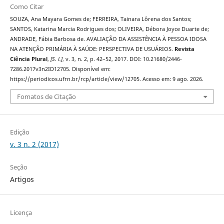
Como Citar
SOUZA, Ana Mayara Gomes de; FERREIRA, Tainara Lôrena dos Santos;
SANTOS, Katarina Marcia Rodrigues dos; OLIVEIRA, Débora Joyce Duarte de;
ANDRADE, Fábia Barbosa de. AVALIAÇÃO DA ASSISTÊNCIA À PESSOA IDOSA
NA ATENÇÃO PRIMÁRIA À SAÚDE: PERSPECTIVA DE USUÁRIOS.
Revista
Ciência Plural
,
[S. l.]
, v. 3, n. 2, p. 42–52, 2017. DOI: 10.21680/2446-
7286.2017v3n2ID12705. Disponível em:
https://periodicos.ufrn.br/rcp/article/view/12705. Acesso em: 9 ago. 2026.
Fomatos de Citação
Edição
v. 3 n. 2 (2017)
Seção
Artigos
Licença