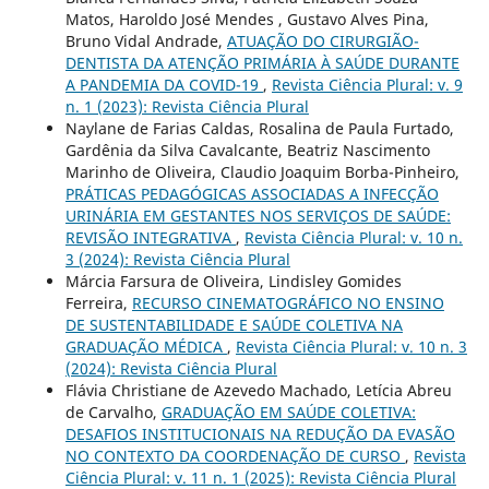
Matos, Haroldo José Mendes , Gustavo Alves Pina,
Bruno Vidal Andrade,
ATUAÇÃO DO CIRURGIÃO-
DENTISTA DA ATENÇÃO PRIMÁRIA À SAÚDE DURANTE
A PANDEMIA DA COVID-19
,
Revista Ciência Plural: v. 9
n. 1 (2023): Revista Ciência Plural
Naylane de Farias Caldas, Rosalina de Paula Furtado,
Gardênia da Silva Cavalcante, Beatriz Nascimento
Marinho de Oliveira, Claudio Joaquim Borba-Pinheiro,
PRÁTICAS PEDAGÓGICAS ASSOCIADAS A INFECÇÃO
URINÁRIA EM GESTANTES NOS SERVIÇOS DE SAÚDE:
REVISÃO INTEGRATIVA
,
Revista Ciência Plural: v. 10 n.
3 (2024): Revista Ciência Plural
Márcia Farsura de Oliveira, Lindisley Gomides
Ferreira,
RECURSO CINEMATOGRÁFICO NO ENSINO
DE SUSTENTABILIDADE E SAÚDE COLETIVA NA
GRADUAÇÃO MÉDICA
,
Revista Ciência Plural: v. 10 n. 3
(2024): Revista Ciência Plural
Flávia Christiane de Azevedo Machado, Letícia Abreu
de Carvalho,
GRADUAÇÃO EM SAÚDE COLETIVA:
DESAFIOS INSTITUCIONAIS NA REDUÇÃO DA EVASÃO
NO CONTEXTO DA COORDENAÇÃO DE CURSO
,
Revista
Ciência Plural: v. 11 n. 1 (2025): Revista Ciência Plural