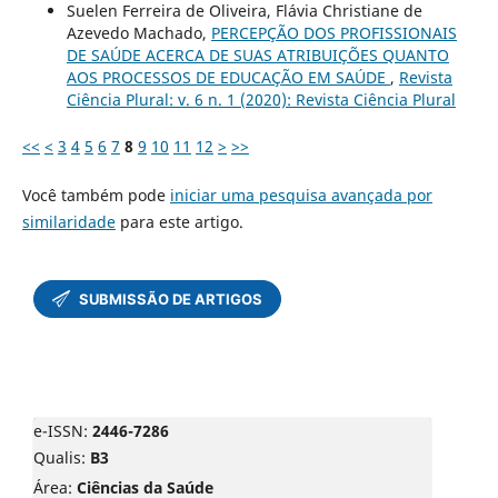
Suelen Ferreira de Oliveira, Flávia Christiane de
Azevedo Machado,
PERCEPÇÃO DOS PROFISSIONAIS
DE SAÚDE ACERCA DE SUAS ATRIBUIÇÕES QUANTO
AOS PROCESSOS DE EDUCAÇÃO EM SAÚDE
,
Revista
Ciência Plural: v. 6 n. 1 (2020): Revista Ciência Plural
<<
<
3
4
5
6
7
8
9
10
11
12
>
>>
Você também pode
iniciar uma pesquisa avançada por
similaridade
para este artigo.
e-ISSN:
2446-7286
Qualis:
B3
Área:
Ciências da Saúde