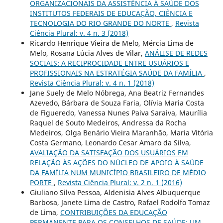
ORGANIZACIONAIS DA ASSISTÊNCIA À SAÚDE DOS
INSTITUTOS FEDERAIS DE EDUCAÇÃO, CIÊNCIA E
TECNOLOGIA DO RIO GRANDE DO NORTE
,
Revista
Ciência Plural: v. 4 n. 3 (2018)
Ricardo Henrique Vieira de Melo, Mércia Lima de
Melo, Rosana Lúcia Alves de Vilar,
ANÁLISE DE REDES
SOCIAIS: A RECIPROCIDADE ENTRE USUÁRIOS E
PROFISSIONAIS NA ESTRATÉGIA SAÚDE DA FAMÍLIA
,
Revista Ciência Plural: v. 4 n. 1 (2018)
Jane Suely de Melo Nóbrega, Ana Beatriz Fernandes
Azevedo, Bárbara de Souza Faria, Olívia Maria Costa
de Figueredo, Vanessa Nunes Paiva Saraiva, Maurília
Raquel de Souto Medeiros, Andressa da Rocha
Medeiros, Olga Benário Vieira Maranhão, Maria Vitória
Costa Germano, Leonardo Cesar Amaro da Silva,
AVALIAÇÃO DA SATISFAÇÃO DOS USUÁRIOS EM
RELAÇÃO ÀS AÇÕES DO NÚCLEO DE APOIO À SAÚDE
DA FAMÍLIA NUM MUNICÍPIO BRASILEIRO DE MÉDIO
PORTE
,
Revista Ciência Plural: v. 2 n. 1 (2016)
Giuliano Silva Pessoa, Aldenisia Alves Albuquerque
Barbosa, Janete Lima de Castro, Rafael Rodolfo Tomaz
de Lima,
CONTRIBUIÇÕES DA EDUCAÇÃO
PERMANENTE PARA OS CONSELHOS DE SAÚDE: UM