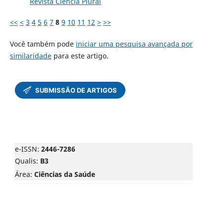
Revista Ciência Plural
<<
<
3
4
5
6
7
8
9
10
11
12
>
>>
Você também pode
iniciar uma pesquisa avançada por
similaridade
para este artigo.
e-ISSN:
2446-7286
Qualis:
B3
Área:
Ciências da Saúde