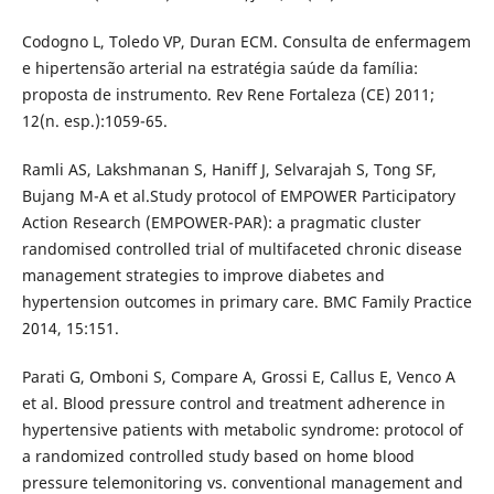
Codogno L, Toledo VP, Duran ECM. Consulta de enfermagem
e hipertensão arterial na estratégia saúde da família:
proposta de instrumento. Rev Rene Fortaleza (CE) 2011;
12(n. esp.):1059-65.
Ramli AS, Lakshmanan S, Haniff J, Selvarajah S, Tong SF,
Bujang M-A et al.Study protocol of EMPOWER Participatory
Action Research (EMPOWER-PAR): a pragmatic cluster
randomised controlled trial of multifaceted chronic disease
management strategies to improve diabetes and
hypertension outcomes in primary care. BMC Family Practice
2014, 15:151.
Parati G, Omboni S, Compare A, Grossi E, Callus E, Venco A
et al. Blood pressure control and treatment adherence in
hypertensive patients with metabolic syndrome: protocol of
a randomized controlled study based on home blood
pressure telemonitoring vs. conventional management and