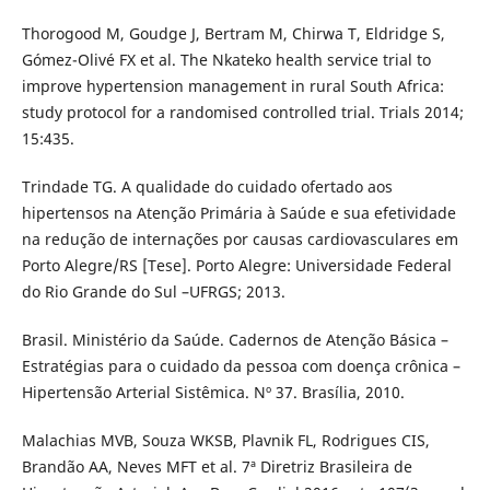
Thorogood M, Goudge J, Bertram M, Chirwa T, Eldridge S,
Gómez-Olivé FX et al. The Nkateko health service trial to
improve hypertension management in rural South Africa:
study protocol for a randomised controlled trial. Trials 2014;
15:435.
Trindade TG. A qualidade do cuidado ofertado aos
hipertensos na Atenção Primária à Saúde e sua efetividade
na redução de internações por causas cardiovasculares em
Porto Alegre/RS [Tese]. Porto Alegre: Universidade Federal
do Rio Grande do Sul –UFRGS; 2013.
Brasil. Ministério da Saúde. Cadernos de Atenção Básica –
Estratégias para o cuidado da pessoa com doença crônica –
Hipertensão Arterial Sistêmica. Nº 37. Brasília, 2010.
Malachias MVB, Souza WKSB, Plavnik FL, Rodrigues CIS,
Brandão AA, Neves MFT et al. 7ª Diretriz Brasileira de