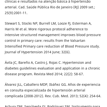
clínicas e resultados na atenção básica à hipertensão
arterial. Cad. Saúde Pública Rio de Janeiro (RJ) 2009 set.;
25(9):2001-11.
Stewart S, Stocks NP, Burrell LM, Looze FJ, Esterman A,
Harris M et al. More rigorous protocol adherence to
intensive structured management improves blood pressure
control in primary care: results from the Valsartan
Intensified Primary care reduction of Blood Pressure study.
Journal of Hypertension 2014 June; 32(6).
Ávila JC, Bareño A, Castro J, Rojas C. Hypertension and
diabetes guidelines evaluation and application in a chronic
disease program. Revista Med 2014; 22(2): 58-67.
Álvarez JLL, Caballero MDP, Ibáñez GG. Años de experiencia
en consulta especializada de hipertensión arterial
complicada (2008-2012). Rev. Cub. Med. 2013; 52(4): 254-64.
Achury DM, Sepúlveda GJ, Rodríguez SM. Instrumento para