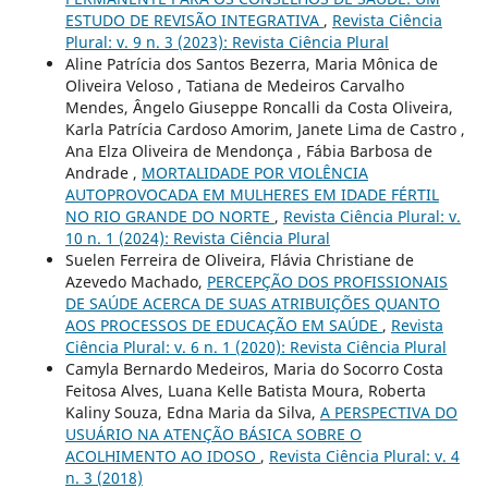
ESTUDO DE REVISÃO INTEGRATIVA
,
Revista Ciência
Plural: v. 9 n. 3 (2023): Revista Ciência Plural
Aline Patrícia dos Santos Bezerra, Maria Mônica de
Oliveira Veloso , Tatiana de Medeiros Carvalho
Mendes, Ângelo Giuseppe Roncalli da Costa Oliveira,
Karla Patrícia Cardoso Amorim, Janete Lima de Castro ,
Ana Elza Oliveira de Mendonça , Fábia Barbosa de
Andrade ,
MORTALIDADE POR VIOLÊNCIA
AUTOPROVOCADA EM MULHERES EM IDADE FÉRTIL
NO RIO GRANDE DO NORTE
,
Revista Ciência Plural: v.
10 n. 1 (2024): Revista Ciência Plural
Suelen Ferreira de Oliveira, Flávia Christiane de
Azevedo Machado,
PERCEPÇÃO DOS PROFISSIONAIS
DE SAÚDE ACERCA DE SUAS ATRIBUIÇÕES QUANTO
AOS PROCESSOS DE EDUCAÇÃO EM SAÚDE
,
Revista
Ciência Plural: v. 6 n. 1 (2020): Revista Ciência Plural
Camyla Bernardo Medeiros, Maria do Socorro Costa
Feitosa Alves, Luana Kelle Batista Moura, Roberta
Kaliny Souza, Edna Maria da Silva,
A PERSPECTIVA DO
USUÁRIO NA ATENÇÃO BÁSICA SOBRE O
ACOLHIMENTO AO IDOSO
,
Revista Ciência Plural: v. 4
n. 3 (2018)