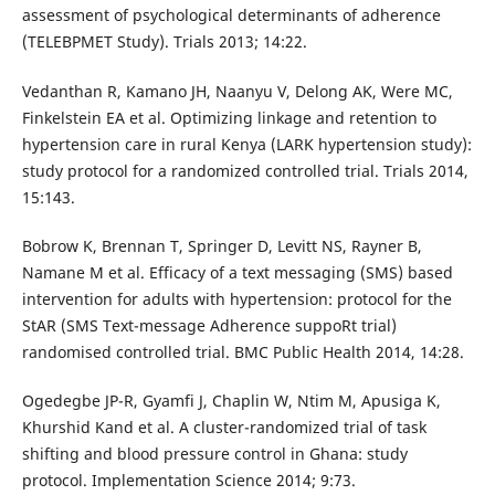
assessment of psychological determinants of adherence
(TELEBPMET Study). Trials 2013; 14:22.
Vedanthan R, Kamano JH, Naanyu V, Delong AK, Were MC,
Finkelstein EA et al. Optimizing linkage and retention to
hypertension care in rural Kenya (LARK hypertension study):
study protocol for a randomized controlled trial. Trials 2014,
15:143.
Bobrow K, Brennan T, Springer D, Levitt NS, Rayner B,
Namane M et al. Efficacy of a text messaging (SMS) based
intervention for adults with hypertension: protocol for the
StAR (SMS Text-message Adherence suppoRt trial)
randomised controlled trial. BMC Public Health 2014, 14:28.
Ogedegbe JP-R, Gyamfi J, Chaplin W, Ntim M, Apusiga K,
Khurshid Kand et al. A cluster-randomized trial of task
shifting and blood pressure control in Ghana: study
protocol. Implementation Science 2014; 9:73.