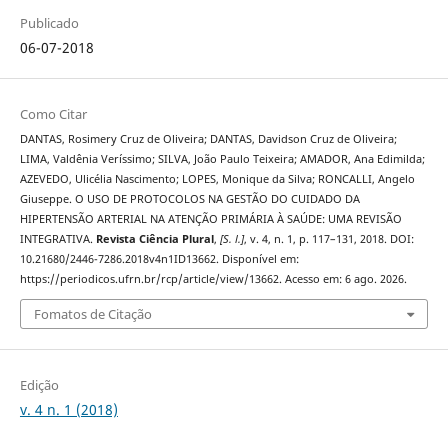
Publicado
06-07-2018
Como Citar
DANTAS, Rosimery Cruz de Oliveira; DANTAS, Davidson Cruz de Oliveira;
LIMA, Valdênia Veríssimo; SILVA, João Paulo Teixeira; AMADOR, Ana Edimilda;
AZEVEDO, Ulicélia Nascimento; LOPES, Monique da Silva; RONCALLI, Angelo
Giuseppe. O USO DE PROTOCOLOS NA GESTÃO DO CUIDADO DA
HIPERTENSÃO ARTERIAL NA ATENÇÃO PRIMÁRIA À SAÚDE: UMA REVISÃO
INTEGRATIVA.
Revista Ciência Plural
,
[S. l.]
, v. 4, n. 1, p. 117–131, 2018. DOI:
10.21680/2446-7286.2018v4n1ID13662. Disponível em:
https://periodicos.ufrn.br/rcp/article/view/13662. Acesso em: 6 ago. 2026.
Fomatos de Citação
Edição
v. 4 n. 1 (2018)