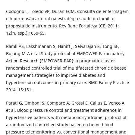
Codogno L, Toledo VP, Duran ECM. Consulta de enfermagem
e hipertensão arterial na estratégia saúde da família:
proposta de instrumento. Rev Rene Fortaleza (CE) 2011;
12(n. esp.):1059-65.
Ramli AS, Lakshmanan S, Haniff J, Selvarajah S, Tong SF,
Bujang M-A et al.Study protocol of EMPOWER Participatory
Action Research (EMPOWER-PAR): a pragmatic cluster
randomised controlled trial of multifaceted chronic disease
management strategies to improve diabetes and
hypertension outcomes in primary care. BMC Family Practice
2014, 15:151.
Parati G, Omboni S, Compare A, Grossi E, Callus E, Venco A
et al. Blood pressure control and treatment adherence in
hypertensive patients with metabolic syndrome: protocol of
a randomized controlled study based on home blood
pressure telemonitoring vs. conventional management and