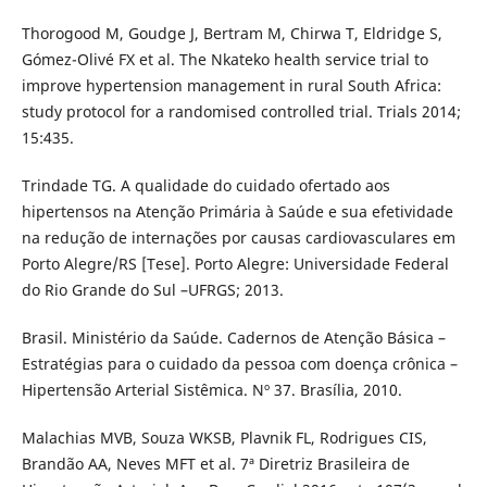
Thorogood M, Goudge J, Bertram M, Chirwa T, Eldridge S,
Gómez-Olivé FX et al. The Nkateko health service trial to
improve hypertension management in rural South Africa:
study protocol for a randomised controlled trial. Trials 2014;
15:435.
Trindade TG. A qualidade do cuidado ofertado aos
hipertensos na Atenção Primária à Saúde e sua efetividade
na redução de internações por causas cardiovasculares em
Porto Alegre/RS [Tese]. Porto Alegre: Universidade Federal
do Rio Grande do Sul –UFRGS; 2013.
Brasil. Ministério da Saúde. Cadernos de Atenção Básica –
Estratégias para o cuidado da pessoa com doença crônica –
Hipertensão Arterial Sistêmica. Nº 37. Brasília, 2010.
Malachias MVB, Souza WKSB, Plavnik FL, Rodrigues CIS,
Brandão AA, Neves MFT et al. 7ª Diretriz Brasileira de