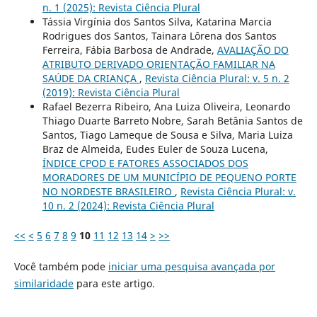
n. 1 (2025): Revista Ciência Plural
Tássia Virgínia dos Santos Silva, Katarina Marcia
Rodrigues dos Santos, Tainara Lôrena dos Santos
Ferreira, Fábia Barbosa de Andrade,
AVALIAÇÃO DO
ATRIBUTO DERIVADO ORIENTAÇÃO FAMILIAR NA
SAÚDE DA CRIANÇA
,
Revista Ciência Plural: v. 5 n. 2
(2019): Revista Ciência Plural
Rafael Bezerra Ribeiro, Ana Luiza Oliveira, Leonardo
Thiago Duarte Barreto Nobre, Sarah Betânia Santos de
Santos, Tiago Lameque de Sousa e Silva, Maria Luiza
Braz de Almeida, Eudes Euler de Souza Lucena,
ÍNDICE CPOD E FATORES ASSOCIADOS DOS
MORADORES DE UM MUNICÍPIO DE PEQUENO PORTE
NO NORDESTE BRASILEIRO
,
Revista Ciência Plural: v.
10 n. 2 (2024): Revista Ciência Plural
<<
<
5
6
7
8
9
10
11
12
13
14
>
>>
Você também pode
iniciar uma pesquisa avançada por
similaridade
para este artigo.