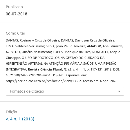
Publicado
06-07-2018
Como Citar
DANTAS, Rosimery Cruz de Oliveira; DANTAS, Davidson Cruz de Oliveira;
LIMA, Valdênia Veríssimo; SILVA, João Paulo Teixeira; AMADOR, Ana Edimilda;
AZEVEDO, Ulicélia Nascimento; LOPES, Monique da Silva; RONCALLI, Angelo
Giuseppe. O USO DE PROTOCOLOS NA GESTÃO DO CUIDADO DA
HIPERTENSÃO ARTERIAL NA ATENÇÃO PRIMÁRIA À SAÚDE: UMA REVISÃO
INTEGRATIVA.
Revista Ciência Plural
,
[S. l.]
, v. 4, n. 1, p. 117–131, 2018. DOI:
10.21680/2446-7286.2018v4n1ID13662. Disponível em:
https://periodicos.ufrn.br/rcp/article/view/13662. Acesso em: 6 ago. 2026.
Fomatos de Citação
Edição
v. 4 n. 1 (2018)