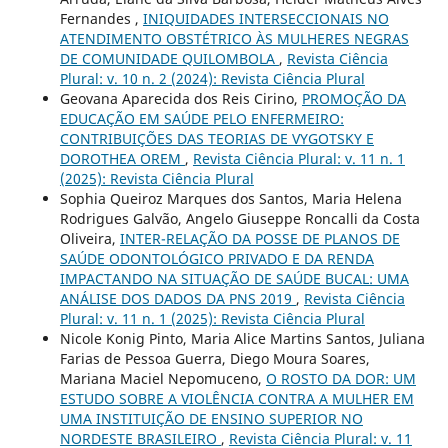
Fernandes ,
INIQUIDADES INTERSECCIONAIS NO
ATENDIMENTO OBSTÉTRICO ÀS MULHERES NEGRAS
DE COMUNIDADE QUILOMBOLA
,
Revista Ciência
Plural: v. 10 n. 2 (2024): Revista Ciência Plural
Geovana Aparecida dos Reis Cirino,
PROMOÇÃO DA
EDUCAÇÃO EM SAÚDE PELO ENFERMEIRO:
CONTRIBUIÇÕES DAS TEORIAS DE VYGOTSKY E
DOROTHEA OREM
,
Revista Ciência Plural: v. 11 n. 1
(2025): Revista Ciência Plural
Sophia Queiroz Marques dos Santos, Maria Helena
Rodrigues Galvão, Angelo Giuseppe Roncalli da Costa
Oliveira,
INTER-RELAÇÃO DA POSSE DE PLANOS DE
SAÚDE ODONTOLÓGICO PRIVADO E DA RENDA
IMPACTANDO NA SITUAÇÃO DE SAÚDE BUCAL: UMA
ANÁLISE DOS DADOS DA PNS 2019
,
Revista Ciência
Plural: v. 11 n. 1 (2025): Revista Ciência Plural
Nicole Konig Pinto, Maria Alice Martins Santos, Juliana
Farias de Pessoa Guerra, Diego Moura Soares,
Mariana Maciel Nepomuceno,
O ROSTO DA DOR: UM
ESTUDO SOBRE A VIOLÊNCIA CONTRA A MULHER EM
UMA INSTITUIÇÃO DE ENSINO SUPERIOR NO
NORDESTE BRASILEIRO
,
Revista Ciência Plural: v. 11