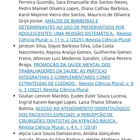
Ferreira Gusmão, Sara Emanuelle dos Santos Neves,
Pedro Manoel Oliveira Lopes, Diana Calhau Barbosa,
Karol Maynne Vieira dos Santos, Mauricio de Oliveira
Grijó Júnior,
ANÁLISE DE BARREIRAS E
DETERMINANTES AO USO DE PRESERVATIVOS POR
ADOLESCENTES: UMA REVISÃO SISTEMÁTICA
,
Revista
Ciência Plural: v. 11 n. 2 (2025): Revista Ciência Plural
Jardson Silva, Dayse Barbosa Silva, Lilia Costa
Nascimento, Rayssa Araújo Gomes, Guilherme Gomes
Freire, Afonson Luiz Medeiros Gondim, Liliane Pereira
Braga,
PROMOÇÃO DA SAÚDE MENTAL DOS
TRABALHADORES DA SAÚDE: AS PRÁTICAS
INTEGRATIVAS E COMPLEMENTARES COMO
ESTRATÉGIAS DE CUIDADO
,
Revista Ciência Plural: v. 8
n. 3 (2022): Revista Ciência Plural
Giulian Lennon Macêdo, Eudes Euler Souza Lucena,
Ingrid Karem Rangel Lopes, Laisa Thaíse Oliveira
Batista,
ACESSO AO ATENDIMENTO ODONTOLÓGICO
DOS PACIENTES ESPECIAIS: A PERCEPÇÃO DE
CIRURGIÕES-DENTISTAS DA ATENÇÃO BÁSICA
,
Revista Ciência Plural: v. 4 n. 1 (2018)
Alycia Lara Souza Damasceno, Amália Gonçalves
Arruda, Elane da Silva Barbosa, Helder Matheus Alves