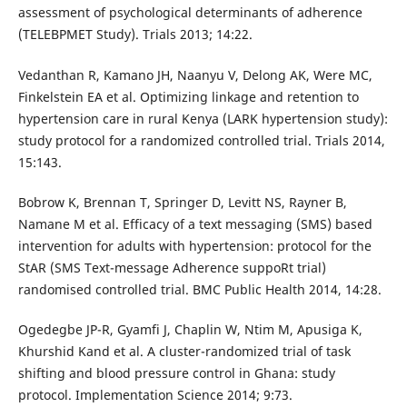
assessment of psychological determinants of adherence
(TELEBPMET Study). Trials 2013; 14:22.
Vedanthan R, Kamano JH, Naanyu V, Delong AK, Were MC,
Finkelstein EA et al. Optimizing linkage and retention to
hypertension care in rural Kenya (LARK hypertension study):
study protocol for a randomized controlled trial. Trials 2014,
15:143.
Bobrow K, Brennan T, Springer D, Levitt NS, Rayner B,
Namane M et al. Efficacy of a text messaging (SMS) based
intervention for adults with hypertension: protocol for the
StAR (SMS Text-message Adherence suppoRt trial)
randomised controlled trial. BMC Public Health 2014, 14:28.
Ogedegbe JP-R, Gyamfi J, Chaplin W, Ntim M, Apusiga K,
Khurshid Kand et al. A cluster-randomized trial of task
shifting and blood pressure control in Ghana: study
protocol. Implementation Science 2014; 9:73.