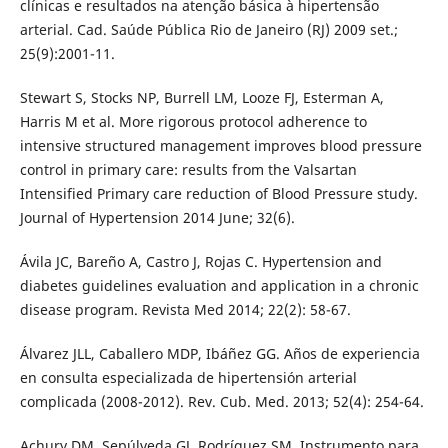
clínicas e resultados na atenção básica à hipertensão
arterial. Cad. Saúde Pública Rio de Janeiro (RJ) 2009 set.;
25(9):2001-11.
Stewart S, Stocks NP, Burrell LM, Looze FJ, Esterman A,
Harris M et al. More rigorous protocol adherence to
intensive structured management improves blood pressure
control in primary care: results from the Valsartan
Intensified Primary care reduction of Blood Pressure study.
Journal of Hypertension 2014 June; 32(6).
Ávila JC, Bareño A, Castro J, Rojas C. Hypertension and
diabetes guidelines evaluation and application in a chronic
disease program. Revista Med 2014; 22(2): 58-67.
Álvarez JLL, Caballero MDP, Ibáñez GG. Años de experiencia
en consulta especializada de hipertensión arterial
complicada (2008-2012). Rev. Cub. Med. 2013; 52(4): 254-64.
Achury DM, Sepúlveda GJ, Rodríguez SM. Instrumento para