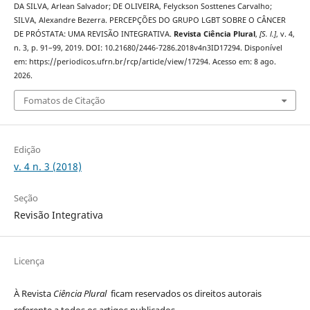
DA SILVA, Arlean Salvador; DE OLIVEIRA, Felyckson Sosttenes Carvalho;
SILVA, Alexandre Bezerra. PERCEPÇÕES DO GRUPO LGBT SOBRE O CÂNCER
DE PRÓSTATA: UMA REVISÃO INTEGRATIVA.
Revista Ciência Plural
,
[S. l.]
, v. 4,
n. 3, p. 91–99, 2019. DOI: 10.21680/2446-7286.2018v4n3ID17294. Disponível
em: https://periodicos.ufrn.br/rcp/article/view/17294. Acesso em: 8 ago.
2026.
Fomatos de Citação
Edição
v. 4 n. 3 (2018)
Seção
Revisão Integrativa
Licença
À Revista
Ciência Plural
ficam reservados os direitos autorais
referente a todos os artigos publicados.