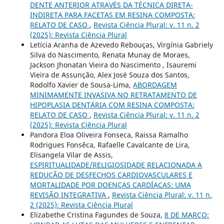
DENTE ANTERIOR ATRAVÉS DA TÉCNICA DIRETA-
INDIRETA PARA FACETAS EM RESINA COMPOSTA:
RELATO DE CASO
,
Revista Ciência Plural: v. 11 n. 2
(2025): Revista Ciência Plural
Letícia Aranha de Azevedo Rebouças, Virgínia Gabriely
Silva do Nascimento, Renata Munay de Moraes,
Jackson Jhonatan Vieira do Nascimento , Isauremi
Vieira de Assunção, Alex José Souza dos Santos,
Rodolfo Xavier de Sousa-Lima,
ABORDAGEM
MINIMAMENTE INVASIVA NO RETRATAMENTO DE
HIPOPLASIA DENTÁRIA COM RESINA COMPOSTA:
RELATO DE CASO
,
Revista Ciência Plural: v. 11 n. 2
(2025): Revista Ciência Plural
Pandora Eloa Oliveira Fonseca, Raissa Ramalho
Rodrigues Fonsêca, Rafaelle Cavalcante de Lira,
Elisangela Vilar de Assis,
ESPIRITUALIDADE/RELIGIOSIDADE RELACIONADA A
REDUÇÃO DE DESFECHOS CARDIOVASCULARES E
MORTALIDADE POR DOENÇAS CARDÍACAS: UMA
REVISÃO INTEGRATIVA
,
Revista Ciência Plural: v. 11 n.
2 (2025): Revista Ciência Plural
Elizabethe Cristina Fagundes de Souza,
8 DE MARÇO: