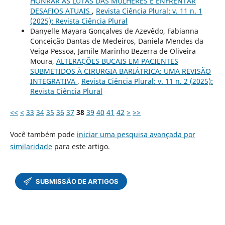
HONRAR AS LUTAS DAS MULHERES E ENFRENTAR
DESAFIOS ATUAIS
,
Revista Ciência Plural: v. 11 n. 1
(2025): Revista Ciência Plural
Danyelle Mayara Gonçalves de Azevêdo, Fabianna
Conceição Dantas de Medeiros, Daniela Mendes da
Veiga Pessoa, Jamile Marinho Bezerra de Oliveira
Moura,
ALTERAÇÕES BUCAIS EM PACIENTES
SUBMETIDOS À CIRURGIA BARIÁTRICA: UMA REVISÃO
INTEGRATIVA
,
Revista Ciência Plural: v. 11 n. 2 (2025):
Revista Ciência Plural
<<
<
33
34
35
36
37
38
39
40
41
42
>
>>
Você também pode
iniciar uma pesquisa avançada por
similaridade
para este artigo.