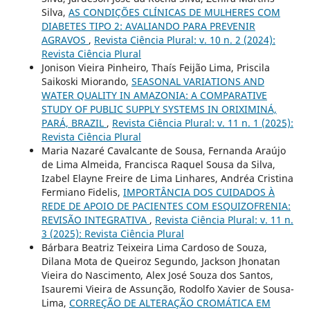
Silva,
AS CONDIÇÕES CLÍNICAS DE MULHERES COM
DIABETES TIPO 2: AVALIANDO PARA PREVENIR
AGRAVOS
,
Revista Ciência Plural: v. 10 n. 2 (2024):
Revista Ciência Plural
Jonison Vieira Pinheiro, Thaís Feijão Lima, Priscila
Saikoski Miorando,
SEASONAL VARIATIONS AND
WATER QUALITY IN AMAZONIA: A COMPARATIVE
STUDY OF PUBLIC SUPPLY SYSTEMS IN ORIXIMINÁ,
PARÁ, BRAZIL
,
Revista Ciência Plural: v. 11 n. 1 (2025):
Revista Ciência Plural
Maria Nazaré Cavalcante de Sousa, Fernanda Araújo
de Lima Almeida, Francisca Raquel Sousa da Silva,
Izabel Elayne Freire de Lima Linhares, Andréa Cristina
Fermiano Fidelis,
IMPORTÂNCIA DOS CUIDADOS À
REDE DE APOIO DE PACIENTES COM ESQUIZOFRENIA:
REVISÃO INTEGRATIVA
,
Revista Ciência Plural: v. 11 n.
3 (2025): Revista Ciência Plural
Bárbara Beatriz Teixeira Lima Cardoso de Souza,
Dilana Mota de Queiroz Segundo, Jackson Jhonatan
Vieira do Nascimento, Alex José Souza dos Santos,
Isauremi Vieira de Assunção, Rodolfo Xavier de Sousa-
Lima,
CORREÇÃO DE ALTERAÇÃO CROMÁTICA EM