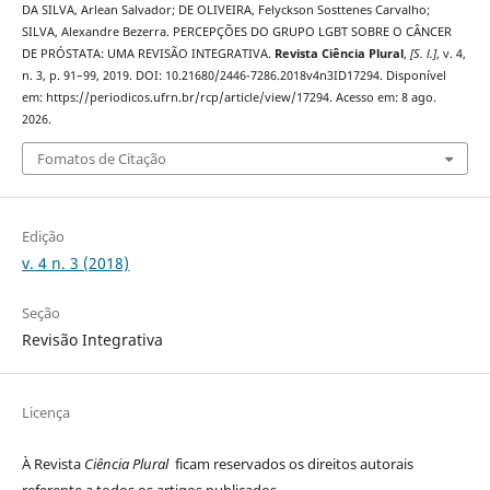
DA SILVA, Arlean Salvador; DE OLIVEIRA, Felyckson Sosttenes Carvalho;
SILVA, Alexandre Bezerra. PERCEPÇÕES DO GRUPO LGBT SOBRE O CÂNCER
DE PRÓSTATA: UMA REVISÃO INTEGRATIVA.
Revista Ciência Plural
,
[S. l.]
, v. 4,
n. 3, p. 91–99, 2019. DOI: 10.21680/2446-7286.2018v4n3ID17294. Disponível
em: https://periodicos.ufrn.br/rcp/article/view/17294. Acesso em: 8 ago.
2026.
Fomatos de Citação
Edição
v. 4 n. 3 (2018)
Seção
Revisão Integrativa
Licença
À Revista
Ciência Plural
ficam reservados os direitos autorais
referente a todos os artigos publicados.