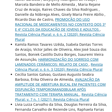
Marcela Bandeira de Mello Almeida , Maria Rejane
Cruz de Araújo, Raíres Chaves da Silva Rodrigues ,
Danielle da Nóbrega Alves, Gisely Maria Freire Abílio ,
Ricardo Dias de Castro,
PROMOÇÃO DO USO
RACIONAL DE MEDICAMENTOS NO CONTEXTO DOS 3º
E 4º CICLOS DA EDUCAÇÃO DE JOVENS E ADULTOS
,
Revista Ciência Plural: v. 6 n. 2 (2020): Revista Ciência
Plural
Kamila Ramos Tavares Uzêda, Isabela Dantas Torres
de Araújo, Victor Jalles de Oliveira, Alex José Souza dos
Santos, Boniek Castillo Dutra Borges, Isauremi Vieira
de Assunção,
HARMONIZAÇÃO DO SORRISO COM
LAMINADOS CERÂMICOS: RELATO DE CASO
,
Revista
Ciência Plural: v. 6 n. 3 (2020): Revista Ciência Plural
Cecília Santos Galvao, Gustavo Augusto Seabra
Barbosa, ´Erika Oliveira de Almeida,
AVALIAÇÃO DA
AMPLITUDE DE ABERTURA BUCAL EM PACIENTES COM
DISFUNÇÃO TEMPOROMANDIBULAR APÓS
TRATAMENTO COM TERAPIA MANUAL
,
Revista Ciência
Plural: v. 7 n. 1 (2021): Revista Ciência Plural
Lívia Luiza Carvalho da Silva, Douglas Ferreira da Silva,
Fernanda Carvalho de Rezende Lins, Raphaela Farias