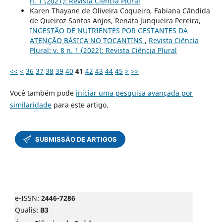
n. 1 (2021): Revista Ciência Plural
Karen Thayane de Oliveira Coqueiro, Fabiana Cândida
de Queiroz Santos Anjos, Renata Junqueira Pereira,
INGESTÃO DE NUTRIENTES POR GESTANTES DA
ATENÇÃO BÁSICA NO TOCANTINS
,
Revista Ciência
Plural: v. 8 n. 1 (2022): Revista Ciência Plural
<<
<
36
37
38
39
40
41
42
43
44
45
>
>>
Você também pode
iniciar uma pesquisa avançada por
similaridade
para este artigo.
e-ISSN:
2446-7286
Qualis:
B3