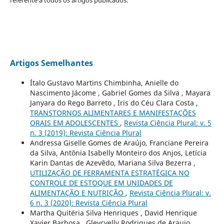
Artigos Semelhantes
Ítalo Gustavo Martins Chimbinha, Anielle do
Nascimento Jácome , Gabriel Gomes da Silva , Mayara
Janyara do Rego Barreto , Iris do Céu Clara Costa ,
TRANSTORNOS ALIMENTARES E MANIFESTAÇÕES
ORAIS EM ADOLESCENTES
,
Revista Ciência Plural: v. 5
n. 3 (2019): Revista Ciência Plural
Andressa Giselle Gomes de Araújo, Franciane Pereira
da Silva, Antônia Isabelly Monteiro dos Anjos, Letícia
Karin Dantas de Azevêdo, Mariana Silva Bezerra ,
UTILIZAÇÃO DE FERRAMENTA ESTRATÉGICA NO
CONTROLE DE ESTOQUE EM UNIDADES DE
ALIMENTAÇÃO E NUTRIÇÃO
,
Revista Ciência Plural: v.
6 n. 3 (2020): Revista Ciência Plural
Martha Quitéria Silva Henriques , David Henrique
Xavier Barbosa , Gleycyelly Rodrigues de Araujo ,