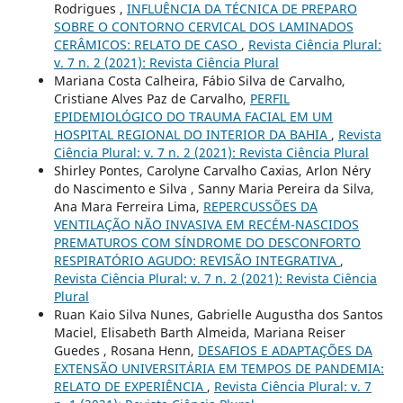
Rodrigues ,
INFLUÊNCIA DA TÉCNICA DE PREPARO
SOBRE O CONTORNO CERVICAL DOS LAMINADOS
CERÂMICOS: RELATO DE CASO
,
Revista Ciência Plural:
v. 7 n. 2 (2021): Revista Ciência Plural
Mariana Costa Calheira, Fábio Silva de Carvalho,
Cristiane Alves Paz de Carvalho,
PERFIL
EPIDEMIOLÓGICO DO TRAUMA FACIAL EM UM
HOSPITAL REGIONAL DO INTERIOR DA BAHIA
,
Revista
Ciência Plural: v. 7 n. 2 (2021): Revista Ciência Plural
Shirley Pontes, Carolyne Carvalho Caxias, Arlon Néry
do Nascimento e Silva , Sanny Maria Pereira da Silva,
Ana Mara Ferreira Lima,
REPERCUSSÕES DA
VENTILAÇÃO NÃO INVASIVA EM RECÉM-NASCIDOS
PREMATUROS COM SÍNDROME DO DESCONFORTO
RESPIRATÓRIO AGUDO: REVISÃO INTEGRATIVA
,
Revista Ciência Plural: v. 7 n. 2 (2021): Revista Ciência
Plural
Ruan Kaio Silva Nunes, Gabrielle Augustha dos Santos
Maciel, Elisabeth Barth Almeida, Mariana Reiser
Guedes , Rosana Henn,
DESAFIOS E ADAPTAÇÕES DA
EXTENSÃO UNIVERSITÁRIA EM TEMPOS DE PANDEMIA:
RELATO DE EXPERIÊNCIA
,
Revista Ciência Plural: v. 7